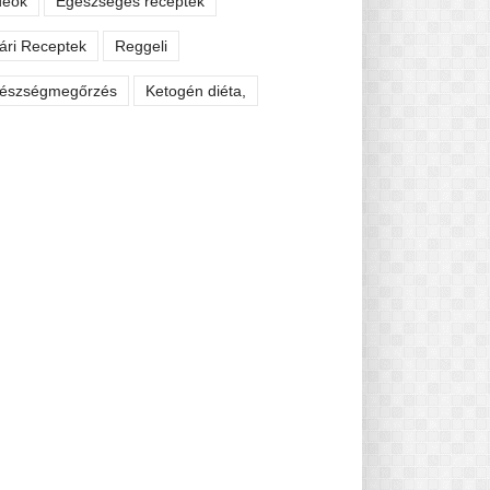
deók
Egészséges receptek
ári Receptek
Reggeli
észségmegőrzés
Ketogén diéta,