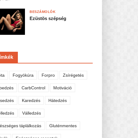
BESZÁMOLÓK
Ezüstös szépség
ímkék
éta
Fogyókúra
Forpro
Zsírégetés
bedzés
CarbControl
Motiváció
sedzés
Karedzés
Hátedzés
lledzés
Válledzés
észséges táplálkozás
Gluténmentes