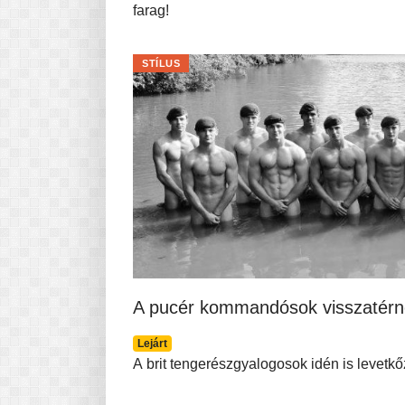
farag!
STÍLUS
A pucér kommandósok visszatérn
Lejárt
A brit tengerészgyalogosok idén is levetkő