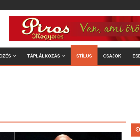
DZÉS
TÁPLÁLKOZÁS
STÍLUS
CSAJOK
ES
ipp az egészséges életmódhoz
élkereszben a váll
 annak fogyasztásával járó előnyök