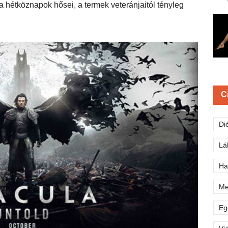
 hétköznapok hősei, a termek veteránjaitól tényleg
C
Di
Lá
Ha
Me
Eg