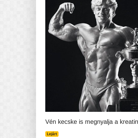
Pasta-túra - avagy A TÉSZTA
MINDENNAPI KENYERÜNK
A karácsonyról dióhéjban
Vén kecske is megnyalja a kreatin
Lejárt