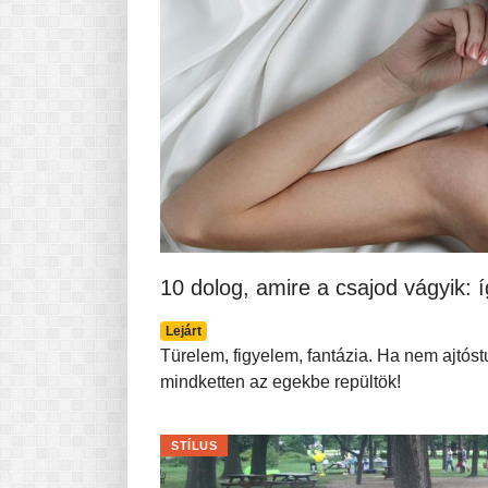
10 dolog, amire a csajod vágyik: í
Lejárt
Türelem, figyelem, fantázia. Ha nem ajtós
mindketten az egekbe repültök!
STÍLUS