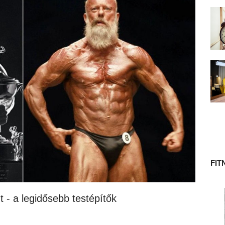
 TÖRTÉNETE
FIT
t - a legidősebb testépítők