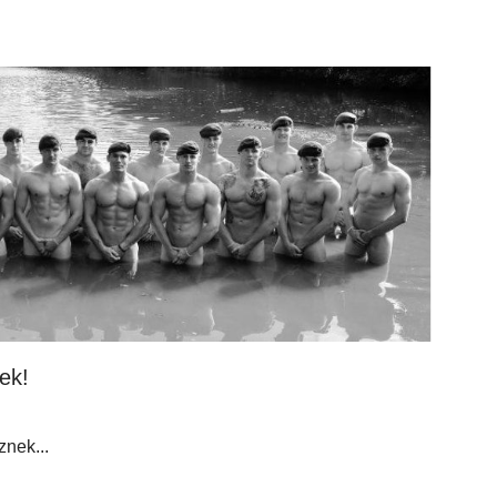
ek!
znek...