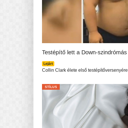
Testépítő lett a Down-szindrómás
Lejárt
Collin Clark élete első testépítőversenyér
STÍLUS