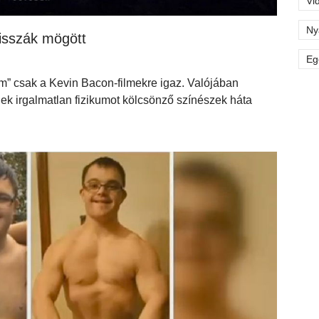
Vi
Ny
isszák mögött
Eg
m” csak a Kevin Bacon-filmekre igaz. Valójában
ek irgalmatlan fizikumot kölcsönző színészek háta