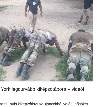
 York legdurvább kiképzőtábora – videó!
hard Louis kiképzőtiszt az újoncokból valódi hősöket