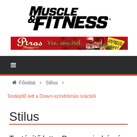
Főoldal
Stílus
Testépítő lett a Down-szindrómás srácból
Stilus