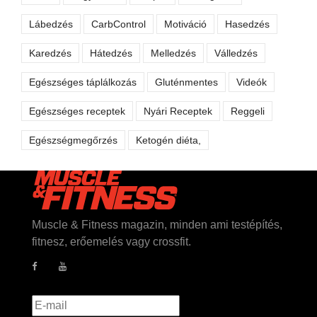
Lábedzés
CarbControl
Motiváció
Hasedzés
Karedzés
Hátedzés
Melledzés
Válledzés
Egészséges táplálkozás
Gluténmentes
Videók
Egészséges receptek
Nyári Receptek
Reggeli
Egészségmegőrzés
Ketogén diéta,
Muscle & Fitness magazin, minden ami testépítés,
fitnesz, erőemelés vagy crossfit.