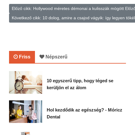
Előző cikk: Hollywood méretes démonai a kulisszák mögött
Előz
Következő cikk: 10 dolog, amire a csajod vágyik: így legyen töké
Friss
Népszerű
10 egyszerű tipp, hogy téged se
kerüljön el az álom
Hol kezdődik az egészség? - Móricz
Dental