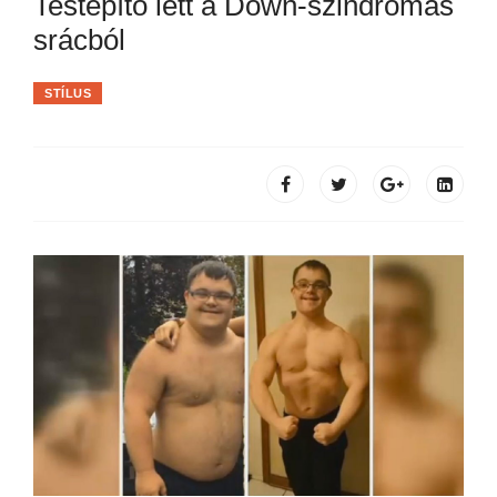
Testépítő lett a Down-szindrómás
srácból
STÍLUS