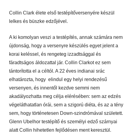
Collin Clark élete első testépítőversenyére készül
lelkes és büszke edzőjével.
A ki komolyan veszi a testépítés, annak számára nem
újdonság, hogy a versenyre készülés egyet jelent a
korai keléssel, és rengeteg izzadtsággal és
fáradtságos áldozattal jár. Collin Clarkot ez sem
tántorította el a céltól. A 22 éves indianai srác
elhatározta, hogy elindul egy helyi rendezésű
versenyen, és innentől kezdve semmi nem
akadályozhatta meg célja elérésében: sem az edzés
végeláthatatlan órái, sem a szigorú diéta, és az a tény
sem, hogy történetesen Down-szindrómával született.
Glenn Ubelhor testépítő és személyi edző szárnyai
alatt Collin hihetetlen fejlődésen ment keresztül.