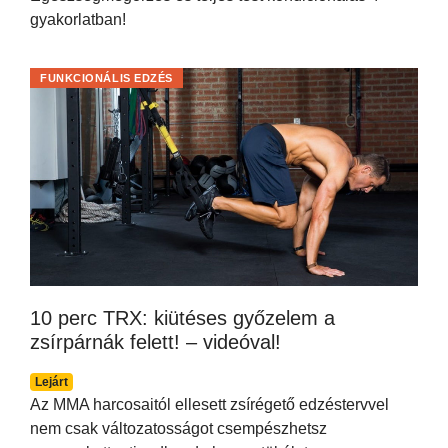
gyakorlatban!
FUNKCIONÁLIS EDZÉS
10 perc TRX: kiütéses győzelem a
zsírpárnák felett! – videóval!
Lejárt
Az MMA harcosaitól ellesett zsírégető edzéstervvel
nem csak változatosságot csempészhetsz