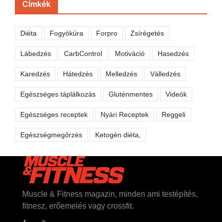
Címkék
Diéta
Fogyókúra
Forpro
Zsírégetés
Lábedzés
CarbControl
Motiváció
Hasedzés
Karedzés
Hátedzés
Melledzés
Válledzés
Egészséges táplálkozás
Gluténmentes
Videók
Egészséges receptek
Nyári Receptek
Reggeli
Egészségmegőrzés
Ketogén diéta,
Muscle & Fitness magazin, minden ami testépítés,
fitnesz, erőemelés vagy crossfit.