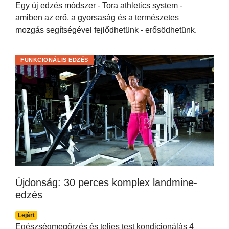
Egy új edzés módszer - Tora athletics system -
amiben az erő, a gyorsaság és a természetes
mozgás segítségével fejlődhetünk - erősödhetünk.
FUNKCIONÁLIS EDZÉS
Újdonság: 30 perces komplex landmine-
edzés
Lejárt
Egészségmegőrzés és teljes test kondicionálás 4