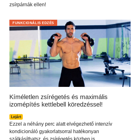
zsírpárnák ellen!
FUNKCIONÁLIS EDZÉS
Kíméletlen zsírégetés és maximális
izomépítés kettlebell köredzéssel!
Lejárt
Ezzel a néhány perc alatt elvégezhető intenzív
kondicionáló gyakorlatsorral hatékonyan
szálkásíthatsz, és zsírégetés közben is