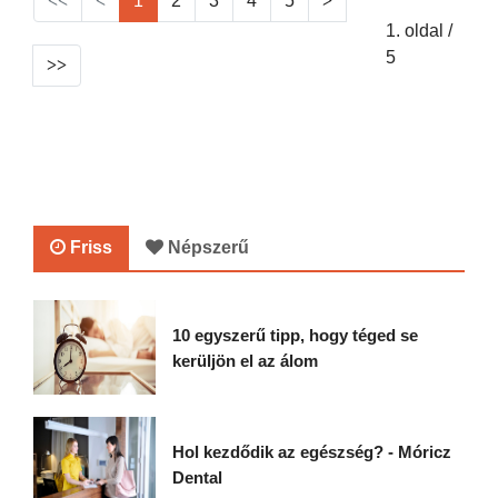
1
2
3
4
5
1. oldal /
5
Friss
Népszerű
10 egyszerű tipp, hogy téged se
kerüljön el az álom
Hol kezdődik az egészség? - Móricz
Dental