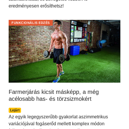
eredményesen erősíthetsz!
FUNKCIONÁLIS EDZÉS
Farmerjárás kicsit másképp, a még
acélosabb has- és törzsizmokért
Lejárt
Az egyik legegyszerűbb gyakorlat aszimmetrikus
variációjával fogáserőd mellett komplex módon