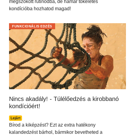
megszokott rutinodba, de hamar tökéletes
kondícióba hozhatod magad!
FUNKCIONÁLIS EDZÉS
Nincs akadály! - Túlélőedzés a kirobbanó
kondícióért!
Lejárt
Bírod a kiképzést? Ezt az extra hatékony
kalandedzést bárhol, bármikor bevetheted a