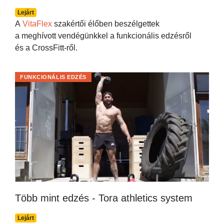
Lejárt
A
VitaFlex
szakértői élőben beszélgettek
a meghívott vendégünkkel a funkcionális edzésről
és a CrossFitt-ről.
FUNKCIONÁLIS EDZÉS
Több mint edzés - Tora athletics system
Lejárt