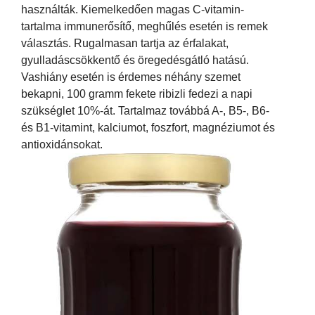
használták. Kiemelkedően magas C-vitamin-
tartalma immunerősítő, meghűlés esetén is remek
választás. Rugalmasan tartja az érfalakat,
gyulladáscsökkentő és öregedésgátló hatású.
Vashiány esetén is érdemes néhány szemet
bekapni, 100 gramm fekete ribizli fedezi a napi
szükséglet 10%-át. Tartalmaz továbbá A-, B5-, B6-
és B1-vitamint, kalciumot, foszfort, magnéziumot és
antioxidánsokat.