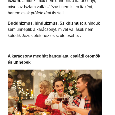
Iszlám:
a muszlimok nem ünneplik a karácsonyt,
mivel az Iszlám vallás Jézust nem Isten fiaként,
hanem csak prófétaként tiszteli.
Buddhizmus, hinduizmus, Szikhizmus:
a hinduk
sem ünneplik a karácsonyt, mivel vallásuk nem
kötődik Jézus életéhez és születéséhez.
A karácsony meghitt hangulata,
családi örömök
és ünnepek