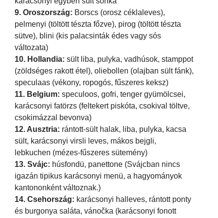
karácsonyi egyben sült sonka
9. Oroszország:
Borscs (orosz céklaleves),
pelmenyi (töltött tészta főzve), pirog (töltött tészta
sütve), blini (kis palacsinták édes vagy sós
változata)
10. Hollandia:
sült liba, pulyka, vadhúsok, stamppot
(zöldséges rakott étel), oliebollen (olajban sült fánk),
speculaas (vékony, ropogós, fűszeres keksz)
11. Belgium:
speculoos, gofri, tenger gyümölcsei,
karácsonyi fatörzs (feltekert piskóta, csokival töltve,
csokimázzal bevonva)
12. Ausztria:
rántott-sült halak, liba, pulyka, kacsa
sült, karácsonyi virsli leves, mákos bejgli,
lebkuchen (mézes-fűszeres sütemény)
13. Svájc:
húsfondü, panettone (Svájcban nincs
igazán tipikus karácsonyi menü, a hagyományok
kantononként változnak.)
14. Csehország:
karácsonyi halleves, rántott ponty
és burgonya saláta, vánočka (karácsonyi fonott