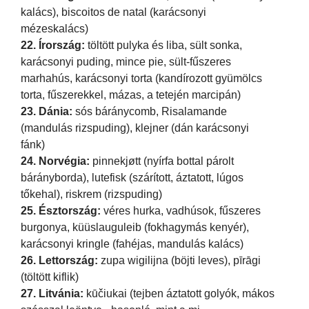
kalács), biscoitos de natal (karácsonyi
mézeskalács)
22. Írország:
töltött pulyka és liba, sült sonka,
karácsonyi puding, mince pie, sült-fűszeres
marhahús, karácsonyi torta (kandírozott gyümölcs
torta, fűszerekkel, mázas, a tetején marcipán)
23. Dánia:
sós báránycomb, Risalamande
(mandulás rizspuding), klejner (dán karácsonyi
fánk)
24. Norvégia:
pinnekjøtt (nyírfa bottal párolt
bárányborda), lutefisk (szárított, áztatott, lúgos
tőkehal), riskrem (rizspuding)
25. Észtország:
véres hurka, vadhúsok, fűszeres
burgonya, küüslauguleib (fokhagymás kenyér),
karácsonyi kringle (fahéjas, mandulás kalács)
26. Lettország:
zupa wigilijna (böjti leves), pīrāgi
(töltött kiflik)
27. Litvánia:
kūčiukai (tejben áztatott golyók, mákos