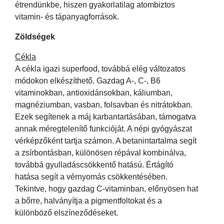
étrendünkbe, hiszen gyakorlatilag atombiztos
vitamin- és tápanyagforrások.
Zöldségek
Cékla
A cékla igazi superfood, továbbá elég változatos
módokon elkészíthető. Gazdag A-, C-, B6
vitaminokban, antioxidánsokban, káliumban,
magnéziumban, vasban, folsavban és nitrátokban.
Ezek segítenek a máj karbantartásában, támogatva
annak méregtelenítő funkcióját. A népi gyógyászat
vérképzőként tartja számon. A betanintartalma segít
a zsírbontásban, különösen répával kombinálva,
továbbá gyulladáscsökkentő hatású. Értágító
hatása segít a vérnyomás csökkentésében.
Tekintve, hogy gazdag C-vitaminban, előnyösen hat
a bőrre, halványítja a pigmentfoltokat és a
különböző elszíneződéseket.