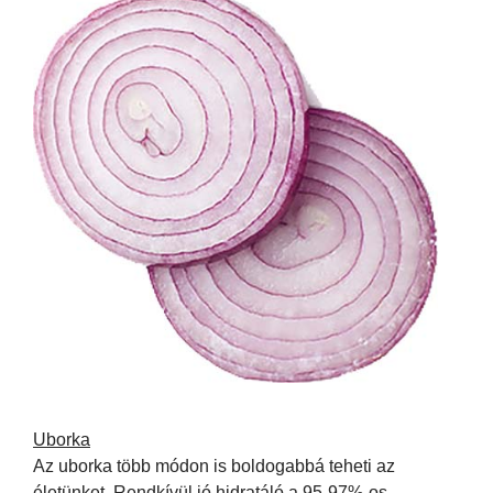
Uborka
Az uborka több módon is boldogabbá teheti az
életünket. Rendkívül jó hidratáló a 95-97%-os