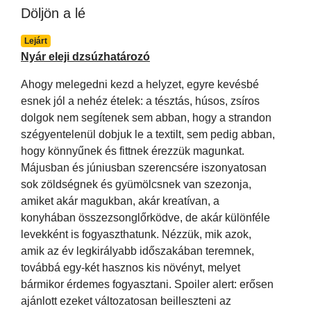
Döljön a lé
Lejárt
Nyár eleji dzsúzhatározó
Ahogy melegedni kezd a helyzet, egyre kevésbé
esnek jól a nehéz ételek: a tésztás, húsos, zsíros
dolgok nem segítenek sem abban, hogy a strandon
szégyentelenül dobjuk le a textilt, sem pedig abban,
hogy könnyűnek és fittnek érezzük magunkat.
Májusban és júniusban szerencsére iszonyatosan
sok zöldségnek és gyümölcsnek van szezonja,
amiket akár magukban, akár kreatívan, a
konyhában összezsonglőrködve, de akár különféle
levekként is fogyaszthatunk. Nézzük, mik azok,
amik az év legkirályabb időszakában teremnek,
továbbá egy-két hasznos kis növényt, melyet
bármikor érdemes fogyasztani. Spoiler alert: erősen
ajánlott ezeket változatosan beilleszteni az