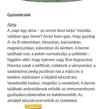
Gyümölcsök
Alma
A „napi egy alma – az orvost távol tartja” mondás
valóban igaz lenne? Annyi fixen igaz, hogy gazdag
A- és B-vitaminban, folsavban, kalciumban,
magnéziumban, káliumban és kénben. A benne
található rost, a pektin normalizálja a székletet –
függően attól, hogy nyersen vagy főve fogyasztod.
Ráncba szedi a bélflórát, csökkenti a vérnyomást, a
savtartalma pedig pozitívan hat a májra és a
belekre, különösen a héjából készült tea.
Vesetisztító hatású, megelőzi a vesekövet. A benne
található antioxidánsok erősítik az immunrendszert,
gyulladáscsökkentőek és baktériumölők. Az
almából készült ecet erősíti az ízületeket.