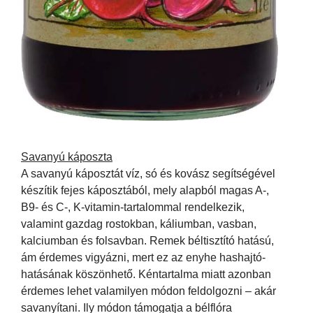
Savanyú káposzta
A savanyú káposztát víz, só és kovász segítségével
készítik fejes káposztából, mely alapból magas A-,
B9- és C-, K-vitamin-tartalommal rendelkezik,
valamint gazdag rostokban, káliumban, vasban,
kalciumban és folsavban. Remek béltisztító hatású,
ám érdemes vigyázni, mert ez az enyhe hashajtó-
hatásának köszönhető. Kéntartalma miatt azonban
érdemes lehet valamilyen módon feldolgozni – akár
savanyítani. Ily módon támogatja a bélflóra