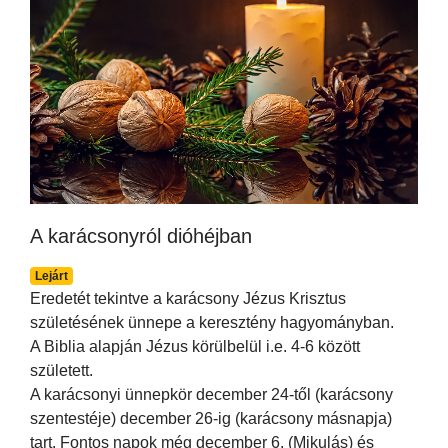
A karácsonyról dióhéjban
Lejárt
Eredetét tekintve a karácsony Jézus Krisztus
születésének ünnepe a keresztény hagyományban.
A Biblia alapján Jézus körülbelül i.e. 4-6 között
született.
A karácsonyi ünnepkör december 24-től (karácsony
szentestéje) december 26-ig (karácsony másnapja)
tart. Fontos napok még december 6. (Mikulás) és