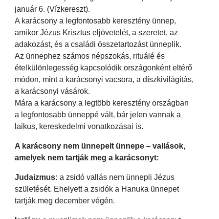
január 6. (Vízkereszt).
A karácsony a legfontosabb keresztény ünnep,
amikor Jézus Krisztus eljövetelét, a szeretet, az
adakozást, és a családi összetartozást ünneplik.
Az ünnephez számos népszokás, rituálé és
ételkülönlegesség kapcsolódik országonként eltérő
módon, mint a karácsonyi vacsora, a díszkivilágítás,
a karácsonyi vásárok.
Mára a karácsony a legtöbb keresztény országban
a legfontosabb ünneppé vált, bár jelen vannak a
laikus, kereskedelmi vonatkozásai is.
A karácsony nem ünnepelt ünnepe – vallások,
amelyek nem tartják meg a karácsonyt:
Judaizmus:
a zsidó vallás nem ünnepli Jézus
születését. Ehelyett a zsidók a Hanuka ünnepet
tartják meg december végén.