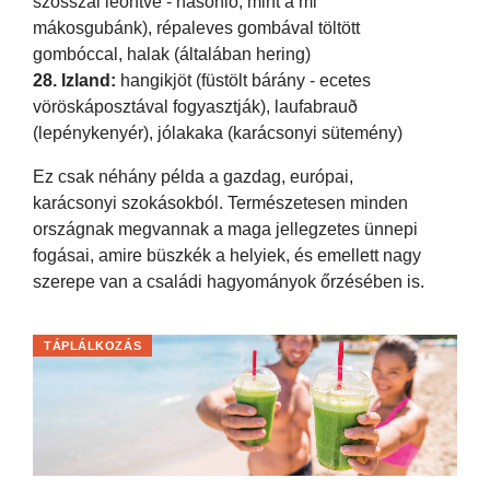
szósszal leöntve - hasonló, mint a mi
mákosgubánk), répaleves gombával töltött
gombóccal, halak (általában hering)
28. Izland:
hangikjöt (füstölt bárány - ecetes
vöröskáposztával fogyasztják), laufabrauð
(lepénykenyér), jólakaka (karácsonyi sütemény)
Ez csak néhány példa a gazdag, európai,
karácsonyi szokásokból. Természetesen minden
országnak megvannak a maga jellegzetes ünnepi
fogásai, amire büszkék a helyiek, és emellett nagy
szerepe van a családi hagyományok őrzésében is.
TÁPLÁLKOZÁS