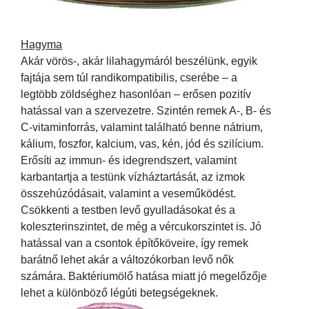
Hagyma
Akár vörös-, akár lilahagymáról beszélünk, egyik
fajtája sem túl randikompatibilis, cserébe – a
legtöbb zöldséghez hasonlóan – erősen pozitív
hatással van a szervezetre. Szintén remek A-, B- és
C-vitaminforrás, valamint található benne nátrium,
kálium, foszfor, kalcium, vas, kén, jód és szilícium.
Erősíti az immun- és idegrendszert, valamint
karbantartja a testünk vízháztartását, az izmok
összehúzódásait, valamint a veseműködést.
Csökkenti a testben levő gyulladásokat és a
koleszterinszintet, de még a vércukorszintet is. Jó
hatással van a csontok építőköveire, így remek
barátnő lehet akár a változókorban levő nők
számára. Baktériumölő hatása miatt jó megelőzője
lehet a különböző légúti betegségeknek.