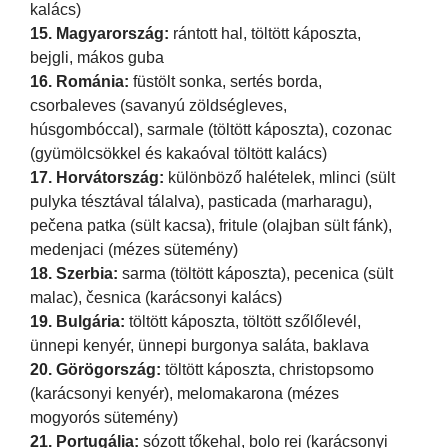
kalács)
15. Magyarország:
rántott hal, töltött káposzta,
bejgli, mákos guba
16. Románia:
füstölt sonka, sertés borda,
csorbaleves (savanyú zöldségleves,
húsgombóccal), sarmale (töltött káposzta), cozonac
(gyümölcsökkel és kakaóval töltött kalács)
17. Horvátország:
különböző halételek, mlinci (sült
pulyka tésztával tálalva), pasticada (marharagu),
pečena patka (sült kacsa), fritule (olajban sült fánk),
medenjaci (mézes sütemény)
18. Szerbia:
sarma (töltött káposzta), pecenica (sült
malac), česnica (karácsonyi kalács)
19. Bulgária:
töltött káposzta, töltött szőlőlevél,
ünnepi kenyér, ünnepi burgonya saláta, baklava
20. Görögország:
töltött káposzta, christopsomo
(karácsonyi kenyér), melomakarona (mézes
mogyorós sütemény)
21. Portugália:
sózott tőkehal, bolo rei (karácsonyi