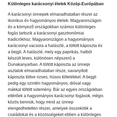
Különleges karácsonyi ételek Közép-Európában
A karácsonyi ünnepek elmaradhatatlan részei az
ikonikus és hagyományos ételek. Magyarországon
és a környező országokban számos különleges
fogás tartozik a karácsonyi gasztronómiai
tradíciókhoz. Magyarországon a hagyományos
karácsonyi vacsora a halászlé, a töltött káposzta és
a bejgli. A halászlé, mely egy paprikás, halból
készült leves, különösen népszerű a
Dunakanyarban. A töltött káposzta az ünnepi
asztalok elmaradhatatlan része, savanyított
káposzta töltve rizses, húsos töltelékkel. A bejgli
pedig egy szintén hagyományos, dióval vagy
mákkal töltött sütemény. Bár az egyes országokban
eltérőek a hagyományos karácsonyi fogások, mégis
közös bennük, hogy mind az ünnep
elengedhetetlen részei, amelyek összekötik a
családokat és a közösségeket ebben a különleges