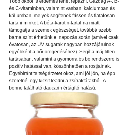
Több okból is érdemes lehet répázni. Gazdag A-, B-
és C-vitaminban, valamint vasban, kalciumban és
káliumban, melyek segítenek frissen és fiatalosan
tartani minket. A béta-karotin-tartalma miatt
támogatja a szemek egészségét, továbbá szebb
barna színt érhetünk el napozás során (amivel csak
óvatosan, az UV sugarak nagyban hozzájárulnak
egyébként a bőr öregedéséhez). Segít a máj fitten
tartásában, valamint a gyomorra és bélrendszerre is
pozitív hatással van, köszönhetően a rostjainak.
Egyébiránt teltségérzetet okoz, ami jól jön, ha épp
szeretnél egy kicsit leadni a zsírraktárakból. A
benne található daucarin értágító hatású.