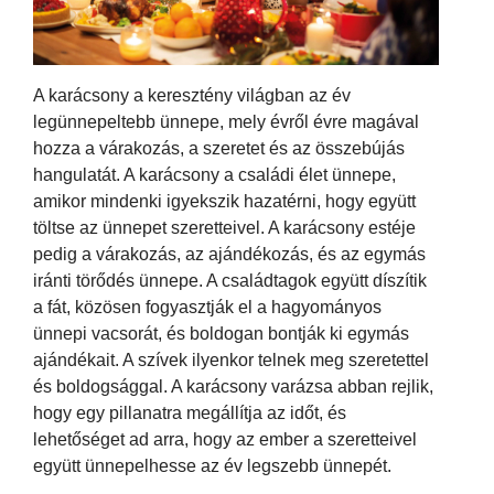
A karácsony a keresztény világban az év
legünnepeltebb ünnepe, mely évről évre magával
hozza a várakozás, a szeretet és az összebújás
hangulatát. A karácsony a családi élet ünnepe,
amikor mindenki igyekszik hazatérni, hogy együtt
töltse az ünnepet szeretteivel. A karácsony estéje
pedig a várakozás, az ajándékozás, és az egymás
iránti törődés ünnepe. A családtagok együtt díszítik
a fát, közösen fogyasztják el a hagyományos
ünnepi vacsorát, és boldogan bontják ki egymás
ajándékait. A szívek ilyenkor telnek meg szeretettel
és boldogsággal. A karácsony varázsa abban rejlik,
hogy egy pillanatra megállítja az időt, és
lehetőséget ad arra, hogy az ember a szeretteivel
együtt ünnepelhesse az év legszebb ünnepét.