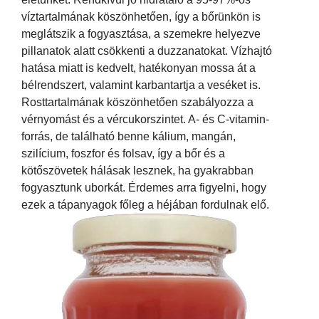
víztartalmának köszönhetően, így a bőrünkön is
meglátszik a fogyasztása, a szemekre helyezve
pillanatok alatt csökkenti a duzzanatokat. Vízhajtó
hatása miatt is kedvelt, hatékonyan mossa át a
bélrendszert, valamint karbantartja a veséket is.
Rosttartalmának köszönhetően szabályozza a
vérnyomást és a vércukorszintet. A- és C-vitamin-
forrás, de található benne kálium, mangán,
szilícium, foszfor és folsav, így a bőr és a
kötőszövetek hálásak lesznek, ha gyakrabban
fogyasztunk uborkát. Érdemes arra figyelni, hogy
ezek a tápanyagok főleg a héjában fordulnak elő.