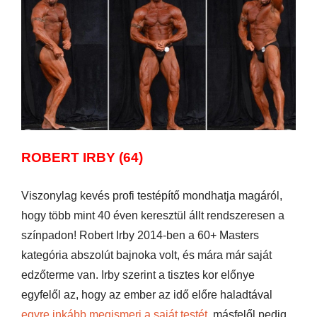
ROBERT IRBY (64)
Viszonylag kevés profi testépítő mondhatja magáról,
hogy több mint 40 éven keresztül állt rendszeresen a
színpadon! Robert Irby 2014-ben a 60+ Masters
kategória abszolút bajnoka volt, és mára már saját
edzőterme van. Irby szerint a tisztes kor előnye
egyfelől az, hogy az ember az idő előre haladtával
egyre inkább megismeri a saját testét,
másfelől pedig