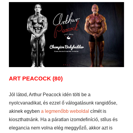
ART PEACOCK (80)
Jól látod, Arthur Peacock idén tölti be a
nyolcvanadikat, és ezzel ő válogatásunk rangidőse,
akinek egyben
a legmenőbb weboldal
címét is
kioszthatnánk. Ha a páratlan izomdefiníció, stílus és
elegancia nem volna elég meggyőző, akkor azt is