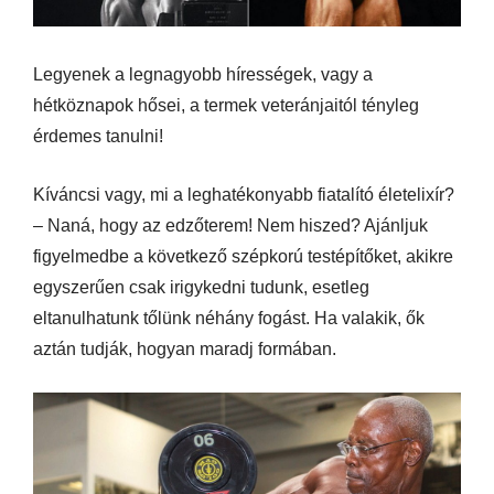
Legyenek a legnagyobb hírességek, vagy a
hétköznapok hősei, a termek veteránjaitól tényleg
érdemes tanulni!
Kíváncsi vagy, mi a leghatékonyabb fiatalító életelixír?
– Naná, hogy az edzőterem! Nem hiszed? Ajánljuk
figyelmedbe a következő szépkorú testépítőket, akikre
egyszerűen csak irigykedni tudunk, esetleg
eltanulhatunk tőlünk néhány fogást. Ha valakik, ők
aztán tudják, hogyan maradj formában.