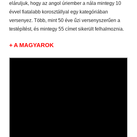
eláruljuk, hogy az angol úriember a nála mintegy 10
évvel fiatalabb korosztállyal egy kategóriában
versenyez. Több, mint 50 éve űzi versenyszerűen a
testépítést, és mintegy 55 címet sikerült felhalmoznia.
+ A MAGYAROK