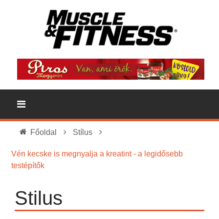
Főoldal
Stílus
Vén kecske is megnyalja a kreatint - a legidősebb
testépítők
Stilus