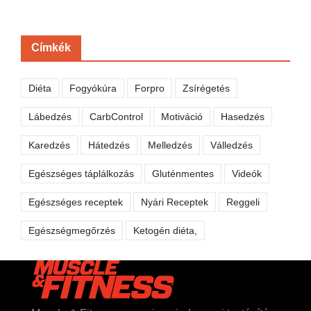
Címkék
Diéta
Fogyókúra
Forpro
Zsírégetés
Lábedzés
CarbControl
Motiváció
Hasedzés
Karedzés
Hátedzés
Melledzés
Válledzés
Egészséges táplálkozás
Gluténmentes
Videók
Egészséges receptek
Nyári Receptek
Reggeli
Egészségmegőrzés
Ketogén diéta,