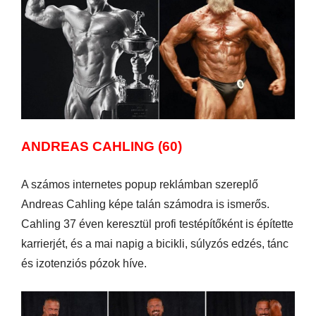
ANDREAS CAHLING (60)
A számos internetes popup reklámban szereplő
Andreas Cahling képe talán számodra is ismerős.
Cahling 37 éven keresztül profi testépítőként is építette
karrierjét, és a mai napig a bicikli, súlyzós edzés, tánc
és izotenziós pózok híve.