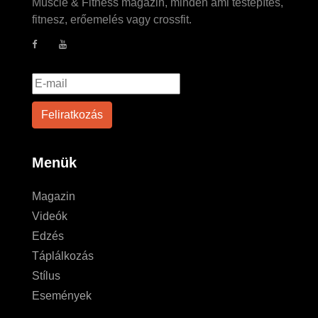
Muscle & Fitness magazin, minden ami testépítés,
fitnesz, erőemelés vagy crossfit.
Menük
Magazin
Videók
Edzés
Táplálkozás
Stílus
Események