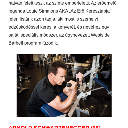
hatvan felett teszi, az szinte emberfeletti. Az erőemelő
legenda Louie Simmons AKA „Az Erő Keresztapja”
jelen listánk azon tagja, aki most is személyi
edzősködéssel keresi a kenyerét, és nevéhez egy
saját, speciális módszer, az úgynevezett Westside
Barbell program fűződik.
ARNOLD SCHWARZENEGGER (68)