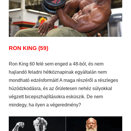
RON KING (59)
Ron King 60 felé sem enged a 48-ból, és nem
hajlandó feladni hétköznapinak egyáltalán nem
mondható edzésformáit! A maga részéről a részleges
húzódzkodásra, és az őrületesen nehéz súlyokkal
végzett bicepszhajlításokra esküszik. De nem
mindegy, ha ilyen a végeredmény?