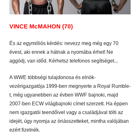
VINCE McMAHON (70)
És az egymilliós kérdés: nevezz meg még egy 70
évest, aki ennek a hátnak a nyomába érhet! Ne
aggódj, van időd. Kérhetsz telefonos segítséget...
A WWE többségi tulajdonosa és elnök-
vezérigazgatója 1999-ben megnyerte a Royal Rumble-
t, még ugyanebben az évben WWF bajnoki, majd
2007-ben ECW világbajnoki címet szerzett. Ha éppen
nem igazgatói teendőivel vagy a családjával tölti az
idejét, úgy nyomja az óriásszetteket, mintha valójában
ezért fizetnék.