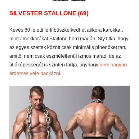
SILVESTER STALLONE (69)
Kevés 60 feletti férfi büszkélkedhet akkora karokkal,
mint amekkorákat Stallone hord magán. Sly titka, hogy
az egyes szettek között csak minimális pihenőket tart,
amitől nem csak eszméletlenül izmos marad, de az
állóképességét is szinten tartja, úgyhogy
nem nagyon
érdemes vele packázni.