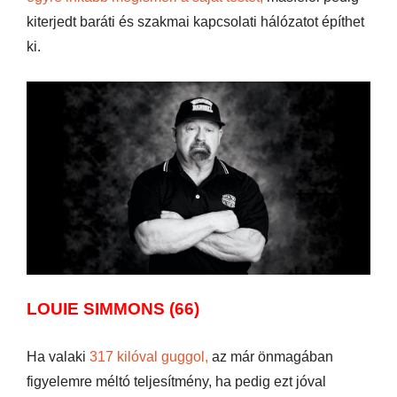
kiterjedt baráti és szakmai kapcsolati hálózatot építhet
ki.
LOUIE SIMMONS (66)
Ha valaki
317 kilóval guggol,
az már önmagában
figyelemre méltó teljesítmény, ha pedig ezt jóval