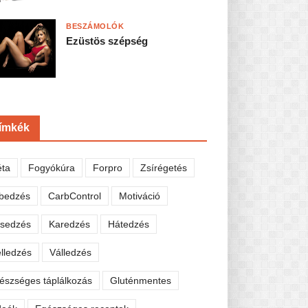
BESZÁMOLÓK
Ezüstös szépség
ímkék
éta
Fogyókúra
Forpro
Zsírégetés
bedzés
CarbControl
Motiváció
sedzés
Karedzés
Hátedzés
lledzés
Válledzés
észséges táplálkozás
Gluténmentes