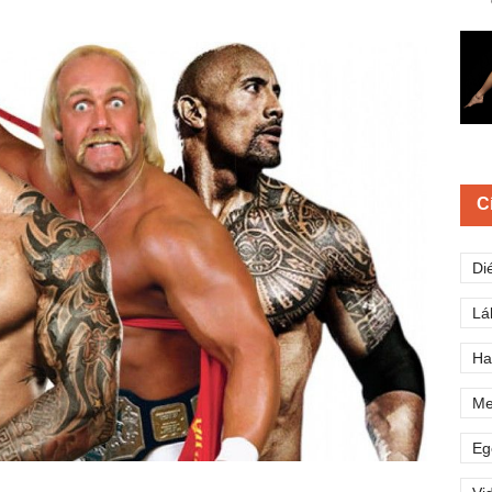
C
Di
Lá
Ha
Me
Eg