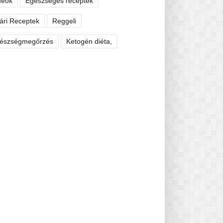
deók
Egészséges receptek
ári Receptek
Reggeli
észségmegőrzés
Ketogén diéta,