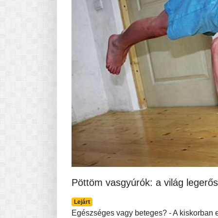
Pasta-túra - avagy A TÉSZTA
MINDENNAPI KENYERÜNK
A karácsonyról dióhéjban
Pöttöm vasgyúrók: a világ legerő
Lejárt
Egészséges vagy beteges? - A kiskorban 