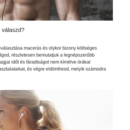
t válaszd?
iválasztása macerás és olykor bizony költséges
lgod, részletesen bemutatjuk a legnépszerűbb
gjai időt és fáradtságot nem kímélve órákat
sztalataikat, és végre eldönthesd, melyik számodra