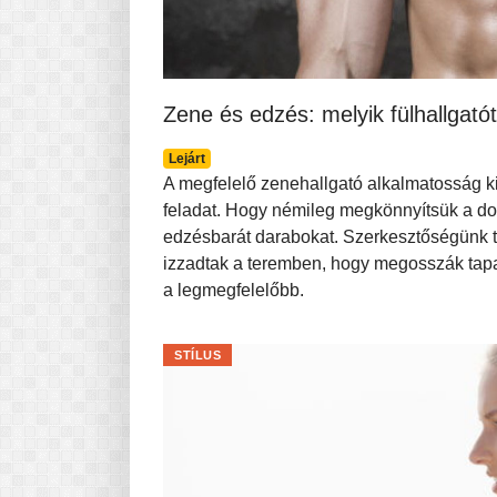
Zene és edzés: melyik fülhallgató
Lejárt
A megfelelő zenehallgató alkalmatosság k
feladat. Hogy némileg megkönnyítsük a do
edzésbarát darabokat. Szerkesztőségünk ta
izzadtak a teremben, hogy megosszák tapa
a legmegfelelőbb.
STÍLUS