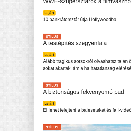
WWE-szupersztárok a filmvászno
Lejárt
10 pankrátorsztár útja Hollywoodba
STÍLUS
A testépítés szégyenfala
Lejárt
Alább tragikus sorsokról olvashatsz talán ö
sokat akartak, ám a halhatatlanság elérés
STÍLUS
A biztonságos fekvenyomó pad
Lejárt
El lehet felejteni a baleseteket és fail-vide
STÍLUS