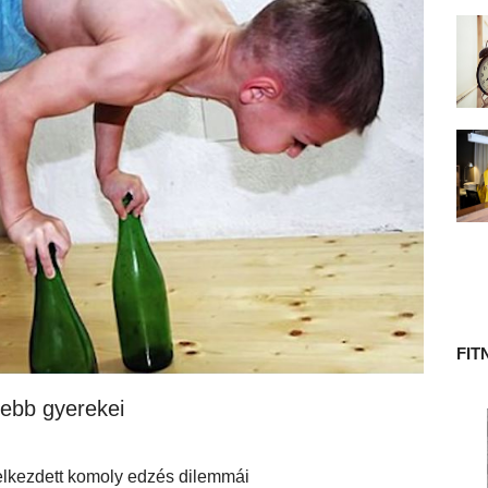
 TÖRTÉNETE
FIT
sebb gyerekei
elkezdett komoly edzés dilemmái