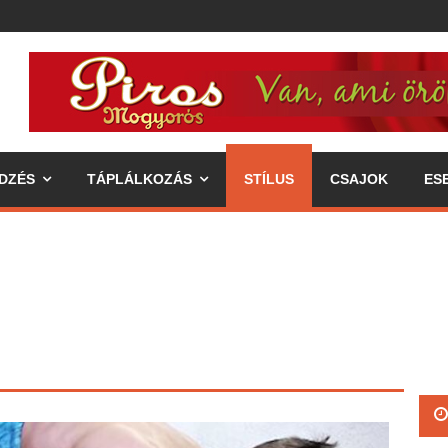
DZÉS
TÁPLÁLKOZÁS
STÍLUS
CSAJOK
ES
ipp az egészséges életmódhoz
élkereszben a váll
 annak fogyasztásával járó előnyök