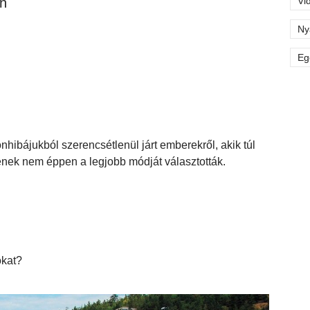
n
Vi
Ny
Eg
nhibájukból szerencsétlenül járt emberekről, akik túl
ének nem éppen a legjobb módját választották.
ókat?