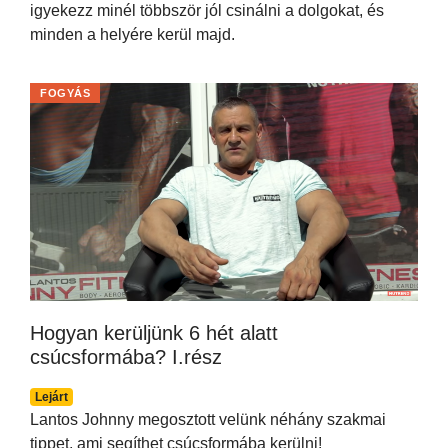
igyekezz minél többször jól csinálni a dolgokat, és
minden a helyére kerül majd.
FOGYÁS
Hogyan kerüljünk 6 hét alatt
csúcsformába? I.rész
Lejárt
Lantos Johnny megosztott velünk néhány szakmai
tippet, ami segíthet csúcsformába kerülni!