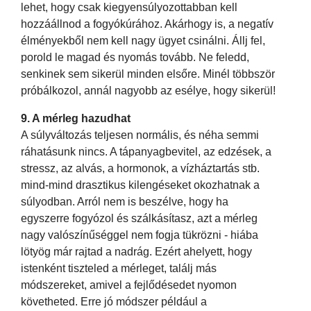
lehet, hogy csak kiegyensúlyozottabban kell
hozzáállnod a fogyókúrához. Akárhogy is, a negatív
élményekből nem kell nagy ügyet csinálni. Állj fel,
porold le magad és nyomás tovább. Ne feledd,
senkinek sem sikerül minden elsőre. Minél többször
próbálkozol, annál nagyobb az esélye, hogy sikerül!
9. A mérleg hazudhat
A súlyváltozás teljesen normális, és néha semmi
ráhatásunk nincs. A tápanyagbevitel, az edzések, a
stressz, az alvás, a hormonok, a vízháztartás stb.
mind-mind drasztikus kilengéseket okozhatnak a
súlyodban. Arról nem is beszélve, hogy ha
egyszerre fogyózol és szálkásítasz, azt a mérleg
nagy valószínűséggel nem fogja tükrözni - hiába
lötyög már rajtad a nadrág. Ezért ahelyett, hogy
istenként tiszteled a mérleget, találj más
módszereket, amivel a fejlődésedet nyomon
követheted. Erre jó módszer például a