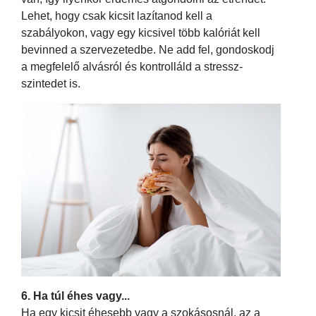
Lehet, hogy csak kicsit lazítanod kell a
szabályokon, vagy egy kicsivel több kalóriát kell
bevinned a szervezetedbe. Ne add fel, gondoskodj
a megfelelő alvásról és kontrolláld a stressz-
szintedet is.
6. Ha túl éhes vagy...
Ha egy kicsit éhesebb vagy a szokásosnál, az a