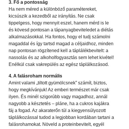
3. Fő a pontosság
Ha nem méred a különböző paramétereket,
kicsúszik a kezedből az irányítás. Ne csak
tippelgess, hogy mennyit eszel, hanem mérd is le
és kövesd pontosan a tápanyagbeviteledet a diétás
alkalmazásokkal. Ha fontos, hogy el tudj számolni
magaddal és így tartsd magad a céljaidhoz, minden
nap pontosan rögzítened kell a táplálékbevitelt: a
nassolás és az alkoholfogyasztás sem lehet kivétel!
Enélkül csak vakrepülés az egész táplálkozásod.
4. A falásroham normális
Amint valami „tiltott gyümölcsnek” számít, biztos,
hogy megkívánjuk! Az emberi természet már csak
ilyen. És minél szigorúbb vagy magadhoz, annál
nagyobb a késztetés – pláne, ha a cukros kajákra
fáj a fogad. Az akaraterőn túl a kiegyensúlyozott
táplálkozással tudod a legjobban kordában tartani a
falásrohamokat. Növeld a proteinbevitelt, egyél