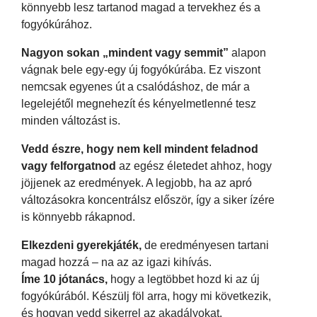
könnyebb lesz tartanod magad a tervekhez és a
fogyókúrához.
Nagyon sokan „mindent vagy semmit”
alapon
vágnak bele egy-egy új fogyókúrába. Ez viszont
nemcsak egyenes út a csalódáshoz, de már a
legelejétől megnehezít és kényelmetlenné tesz
minden változást is.
Vedd észre, hogy nem kell mindent feladnod
vagy felforgatnod
az egész életedet ahhoz, hogy
jöjjenek az eredmények. A legjobb, ha az apró
változásokra koncentrálsz először, így a siker ízére
is könnyebb rákapnod.
Elkezdeni gyerekjáték,
de eredményesen tartani
magad hozzá – na az az igazi kihívás.
Íme 10 jótanács,
hogy a legtöbbet hozd ki az új
fogyókúrából. Készülj föl arra, hogy mi következik,
és hogyan vedd sikerrel az akadályokat.