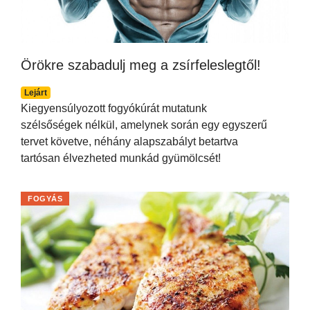
Örökre szabadulj meg a zsírfeleslegtől!
Lejárt
Kiegyensúlyozott fogyókúrát mutatunk
szélsőségek nélkül, amelynek során egy egyszerű
tervet követve, néhány alapszabályt betartva
tartósan élvezheted munkád gyümölcsét!
FOGYÁS