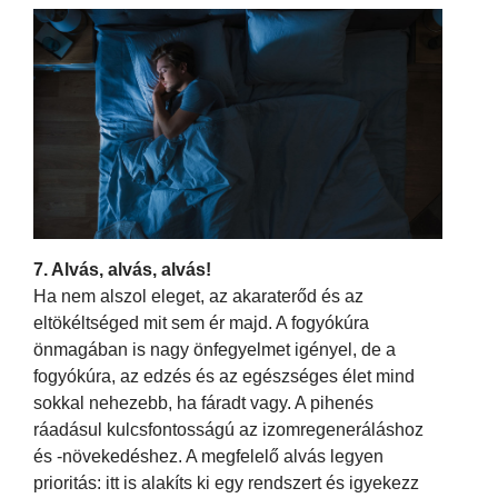
7. Alvás, alvás, alvás!
Ha nem alszol eleget, az akaraterőd és az
eltökéltséged mit sem ér majd. A fogyókúra
önmagában is nagy önfegyelmet igényel, de a
fogyókúra, az edzés és az egészséges élet mind
sokkal nehezebb, ha fáradt vagy. A pihenés
ráadásul kulcsfontosságú az izomregeneráláshoz
és -növekedéshez. A megfelelő alvás legyen
prioritás: itt is alakíts ki egy rendszert és igyekezz