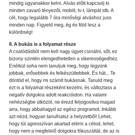
mindig ugyanakkor kelni. Alvás előtt kapcsolj ki
minden zavaró tényezőt, mobilt, tv-t, lámpát stb. A
cél, hogy legalább 7 óra minőségi alváshoz juss
minden nap. Figyeld meg, ég és föld lesz a
különbség!
8. A bukás is a folyamat része
A csalódásból nem kell nagy ügyet csinálni, sőt, ez
bizony szintén elengedhetetlen a sikerességedhez.
Enélkül soha nem tanuljuk meg, hogy legyünk
jobbak, erősebbek és felkészültebbek. És hát... Te
döntöd el, hogy mi számít bukásnak. Tanuld meg
ezt is a folyamat részeként kezelni, és változtass a
negatív dolgokra adott reakcióidon. Ha valami
nehézségbe ütközöl, ne érezd feljogosítva magad
arra, hogy abbahagyd az egész programot. Inkább
azt nézd, hogyan tanulhatsz a helyzetből! Lehet,
hogy túl agresszívan akartad elérni a célod, lehet,
hogy nem a megfelelő dolgokra fókuszáltál, de az is