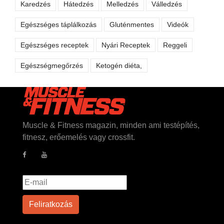
Karedzés
Hátedzés
Melledzés
Válledzés
Egészséges táplálkozás
Gluténmentes
Videók
Egészséges receptek
Nyári Receptek
Reggeli
Egészségmegőrzés
Ketogén diéta,
Muscle & Fitness magazin, minden ami testépítés,
fitnesz, erőemelés vagy crossfit.