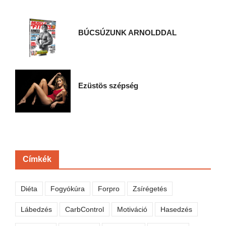
BÚCSÚZUNK ARNOLDDAL
Ezüstös szépség
Címkék
Diéta
Fogyókúra
Forpro
Zsírégetés
Lábedzés
CarbControl
Motiváció
Hasedzés