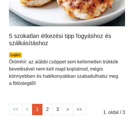
5 szokatlan étkezési tipp fogyáshoz és
szálkásításhoz
Lejárt
Örömhír: az alábbi csöppet sem kellemetlen trükkök
bevetésével nem kell majd koplalnod, mégis
könnyebben és hatékonyabban szabadulhatsz meg
a fölöslegtől!
1
2
3
1. oldal / 3