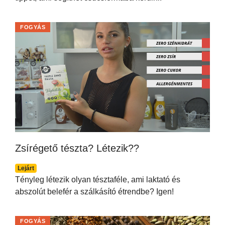
FOGYÁS
Zsírégető tészta? Létezik??
Lejárt
Tényleg létezik olyan tésztaféle, ami laktató és
abszolút belefér a szálkásító étrendbe? Igen!
FOGYÁS