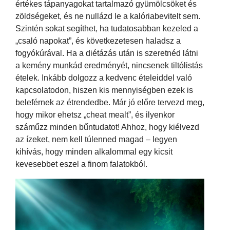
értékes tápanyagokat tartalmazó gyümölcsöket és
zöldségeket, és ne nullázd le a kalóriabevitelt sem.
Szintén sokat segíthet, ha tudatosabban kezeled a
„csaló napokat”, és következetesen haladsz a
fogyókúrával. Ha a diétázás után is szeretnéd látni
a kemény munkád eredményét, nincsenek tiltólistás
ételek. Inkább dolgozz a kedvenc ételeiddel való
kapcsolatodon, hiszen kis mennyiségben ezek is
beleférnek az étrendedbe. Már jó előre tervezd meg,
hogy mikor ehetsz „cheat mealt”, és ilyenkor
száműzz minden bűntudatot! Ahhoz, hogy kiélvezd
az ízeket, nem kell túlenned magad – legyen
kihívás, hogy minden alkalommal egy kicsit
kevesebbet eszel a finom falatokból.