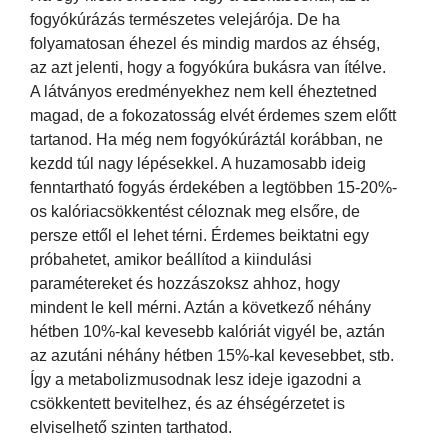
fogyókúrázás természetes velejárója. De ha
folyamatosan éhezel és mindig mardos az éhség,
az azt jelenti, hogy a fogyókúra bukásra van ítélve.
A látványos eredményekhez nem kell éheztetned
magad, de a fokozatosság elvét érdemes szem előtt
tartanod. Ha még nem fogyókúráztál korábban, ne
kezdd túl nagy lépésekkel. A huzamosabb ideig
fenntartható fogyás érdekében a legtöbben 15-20%-
os kalóriacsökkentést céloznak meg elsőre, de
persze ettől el lehet térni. Érdemes beiktatni egy
próbahetet, amikor beállítod a kiindulási
paramétereket és hozzászoksz ahhoz, hogy
mindent le kell mérni. Aztán a következő néhány
hétben 10%-kal kevesebb kalóriát vigyél be, aztán
az azutáni néhány hétben 15%-kal kevesebbet, stb.
Így a metabolizmusodnak lesz ideje igazodni a
csökkentett bevitelhez, és az éhségérzetet is
elviselhető szinten tarthatod.