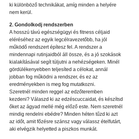
ki különböző technikákat, amíg minden a helyére
nem kerül.
2. Gondolkodj rendszerben
A hosszú távú egészségügyi és fitness céljaid
eléréséhez az egyik legcélravezetőbb, ha jól
működő rendszert építesz fel. A rendszer a
mindennapi rutinjaidból áll össze, és a jó szokások
kialakításával segít túljutni a nehézségeken. Minél
gördülékenyebben teljesíted a célokat, annál
jobban fog működni a rendszer, és ez az
eredményekben is meg fog mutatkozni.
Szeretnél minden reggel az edzőteremben
kezdeni? Válaszd ki az edzéscuccaidat, és készítsd
őket az ágyad mellé még előző este. Nem szeretnél
mindig rendelni ebédre? Minden héten tűzd ki azt
az időt, amit főzésre szánsz vagy válassz ételfutárt,
aki elvégzik helyetted a piszkos munkát.