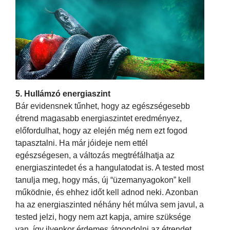
5. Hullámzó energiaszint
Bár evidensnek tűnhet, hogy az egészségesebb
étrend magasabb energiaszintet eredményez,
előfordulhat, hogy az elején még nem ezt fogod
tapasztalni. Ha már jóideje nem ettél
egészségesen, a változás megtréfálhatja az
energiaszintedet és a hangulatodat is. A tested most
tanulja meg, hogy más, új “üzemanyagokon” kell
működnie, és ehhez időt kell adnod neki. Azonban
ha az energiaszinted néhány hét múlva sem javul, a
tested jelzi, hogy nem azt kapja, amire szüksége
van, így ilyenkor érdemes átgondolni az étrendet.