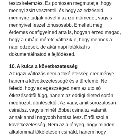
testzsírelemzés. Ez pontosan megmutatja, hogy
mennyi zsírt vesztettél, és hogy az edzéseid
mennyire tudják növelni az izomtömeget, vagyis
mennyivel leszel tónusosabb. Emellett még
érdemes odafigyelned arra is, hogyan érzed magad,
hogy a ruháid mérete változik-e, hogy mennek a
napi edzések, de akár napi fotókkal is
dokumentálhatod a fejlődésed.
10. A kulcs a következetesség
Az igazi változás nem a tökéletesség eredménye,
hanem a következetességé és a türelemé. Ne
feledd, hogy az egészséged nem az utolsó
étkezésedtől függ, hanem az eddigi életed során
meghozott döntésektől. Az vagy, amit sorozatosan
csinálsz, vagyis minél többet csinálsz valamit,
annak annál nagyobb hatása lesz. Erről szól a
következetesség. Nem az a lényeg, hogy minden
alkalommal tökéletesen csináld, hanem hogy