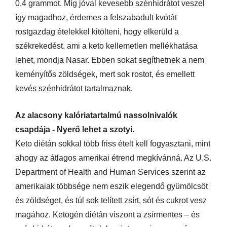
0,4 grammot. Míg jóval kevesebb szénhidrátot veszel
így magadhoz, érdemes a felszabadult kvótát
rostgazdag ételekkel kitölteni, hogy elkerüld a
székrekedést, ami a keto kellemetlen mellékhatása
lehet, mondja Nasar. Ebben sokat segíthetnek a nem
keményítős zöldségek, mert sok rostot, és emellett
kevés szénhidrátot tartalmaznak.
Az alacsony kalóriatartalmú nassolnivalók
csapdája - Nyerő lehet a szotyi.
Keto diétán sokkal több friss ételt kell fogyasztani, mint
ahogy az átlagos amerikai étrend megkívánná. Az U.S.
Department of Health and Human Services szerint az
amerikaiak többsége nem eszik elegendő gyümölcsöt
és zöldséget, és túl sok telített zsírt, sót és cukrot vesz
magához. Ketogén diétán viszont a zsírmentes – és