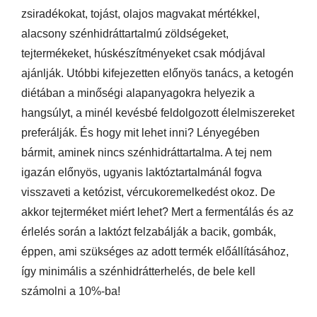
zsiradékokat, tojást, olajos magvakat mértékkel,
alacsony szénhidráttartalmú zöldségeket,
tejtermékeket, húskészítményeket csak módjával
ajánlják. Utóbbi kifejezetten előnyös tanács, a ketogén
diétában a minőségi alapanyagokra helyezik a
hangsúlyt, a minél kevésbé feldolgozott élelmiszereket
preferálják. És hogy mit lehet inni? Lényegében
bármit, aminek nincs szénhidráttartalma. A tej nem
igazán előnyös, ugyanis laktóztartalmánál fogva
visszaveti a ketózist, vércukoremelkedést okoz. De
akkor tejterméket miért lehet? Mert a fermentálás és az
érlelés során a laktózt felzabálják a bacik, gombák,
éppen, ami szükséges az adott termék előállításához,
így minimális a szénhidrátterhelés, de bele kell
számolni a 10%-ba!