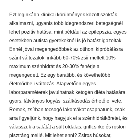
Ezt leginkább klinikai körülmények között szokták
alkalmazni, ugyanis több idegrendszeri betegségnél
lehet pozitív hatása, mint például az epilepszia, egyes
esetekben autista gyerekeknél is jó hatást igazoltak.
Ennél jóval megengedőbbek az otthoni kipróbálásra
szánt változatok, inkább 60-70% zsír mellett 10%
maximum szénhidrát és 20-30% fehérje a
megengedett. Ez egy barátibb, és követhetőbb
életmódbeli változás. Alapvetően egyes
laborparaméterek javulhatnak ketogén diéta hatására,
gyors, látványos fogyás, szálkásodás érhető el vele.
Remek, zsírban tocsogó lakomákat csaphatunk, csak
arra figyeljünk, hogy hagyjuk el a szénhidrátköretet, és
válasszuk a salátát a sült oldalas, grillcsirke és roston
pisztráng mellé. Mit lehet enni? Zsíros húsokat,