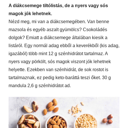
A diákcsemege tiltólistás, de a nyers vagy sós
magok jók lehetnek.
Nézd meg, mi van a diákcsemegében. Van benne
mazsola és egyéb aszalt gyümölcs? Csokoládés
dolgok? Emiatt a diákcsemege általában kiesik a
listáról. Egy normál adag ebből a keverékből (kis adag,
igazából) több mint 12 g szénhidrátot tartalmaz. A
nyers vagy pörkölt, sós magok viszont jók lehetnek
helyette. Ezekben van szénhidrát, de sok rostot is
tartalmaznak, ez pedig keto-baráttá teszi őket. 30 g
mandula 2,6 g szénhidrátot ad.