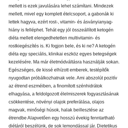
mellett is ezek javulására lehet számítani. Mindezek
mellett, mivel egy komplett ételcsoport, a gabonák ki
lettek hagyva, ezért rost-, vitamin- és ásványianyag-
hiány is felléphet. Tehát egy jól összeállított ketogén
diéta mellett elengedhetetlen multivitamin- és
rostkiegészítés is. Ki fogjon bele, és ki ne? A ketogén
diéta egy speciális, klinikai eszköz egyes betegségek
kezelésére. Ma már életmódváltásra használják sokan.
Egészséges, de kissé elhízott emberek, testépítők
nyugodtan próbálkozhatnak vele. Ami abszolút pozitív
az étrend eszméiben, a finomított szénhidrátok
elhagyása, a feldolgozott élelmiszerek fogyasztásának
csökkentése, növényi olajok preferálása, olajos
magvak, minőségi húsok, halak beillesztése az
étrendbe Alapvetően egy hosszú évekig fenntartható
diétáról beszélünk, de sok lemondással jár. Dietetikus