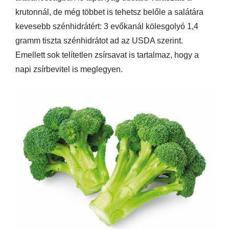
krutonnál, de még többet is tehetsz belőle a salátára
kevesebb szénhidrátért: 3 evőkanál kölesgolyó 1,4
gramm tiszta szénhidrátot ad az USDA szerint.
Emellett sok telítetlen zsírsavat is tartalmaz, hogy a
napi zsírbevitel is meglegyen.