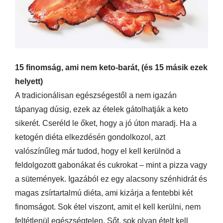
15 finomság, ami nem keto-barát, (és 15 másik ezek
helyett)
A tradicionálisan egészségestől a nem igazán
tápanyag dúsig, ezek az ételek gátolhatják a keto
sikerét. Cseréld le őket, hogy a jó úton maradj. Ha a
ketogén diéta elkezdésén gondolkozol, azt
valószínűleg már tudod, hogy el kell kerülnöd a
feldolgozott gabonákat és cukrokat – mint a pizza vagy
a sütemények. Igazából ez egy alacsony szénhidrát és
magas zsírtartalmú diéta, ami kizárja a fentebbi két
finomságot. Sok étel viszont, amit el kell kerülni, nem
feltétlenül egészségtelen. Sőt, sok olyan ételt kell