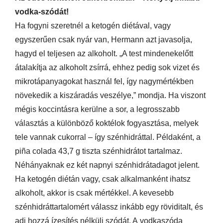
vodka-szódát!
Ha fogyni szeretnél a ketogén diétával, vagy
egyszerűen csak nyár van, Hermann azt javasolja,
hagyd el teljesen az alkoholt. „A test mindenekelőtt
átalakítja az alkoholt zsírrá, ehhez pedig sok vizet és
mikrotápanyagokat használ fel, így nagymértékben
növekedik a kiszáradás veszélye,” mondja. Ha viszont
mégis koccintásra kerülne a sor, a legrosszabb
választás a különböző koktélok fogyasztása, melyek
tele vannak cukorral – így szénhidráttal. Példaként, a
piña colada 43,7 g tiszta szénhidrátot tartalmaz.
Néhányaknak ez két napnyi szénhidrátadagot jelent.
Ha ketogén diétán vagy, csak alkalmanként ihatsz
alkoholt, akkor is csak mértékkel. A kevesebb
szénhidráttartalomért válassz inkább egy röviditalt, és
adj hozzá ízesítés nélküli szódát. A vodkaszóda