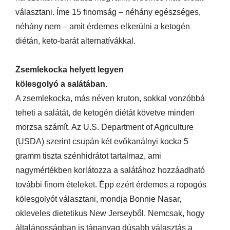
választani. Íme 15 finomság – néhány egészséges,
néhány nem – amit érdemes elkerülni a ketogén
diétán, keto-barát alternatívákkal.
Zsemlekocka helyett legyen
kölesgolyó a salátában.
A zsemlekocka, más néven kruton, sokkal vonzóbbá
teheti a salátát, de ketogén diétát követve minden
morzsa számít. Az U.S. Department of Agriculture
(USDA) szerint csupán két evőkanálnyi kocka 5
gramm tiszta szénhidrátot tartalmaz, ami
nagymértékben korlátozza a salátához hozzáadható
további finom ételeket. Épp ezért érdemes a ropogós
kölesgolyót választani, mondja Bonnie Nasar,
okleveles dietetikus New Jerseyből. Nemcsak, hogy
általánosságban is tápanyag dúsabb választás a