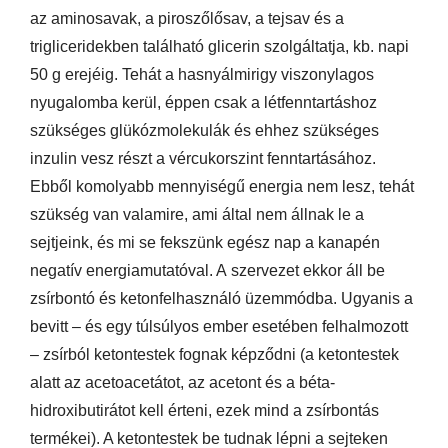
az aminosavak, a piroszőlősav, a tejsav és a
trigliceridekben található glicerin szolgáltatja, kb. napi
50 g erejéig. Tehát a hasnyálmirigy viszonylagos
nyugalomba kerül, éppen csak a létfenntartáshoz
szükséges glükózmolekulák és ehhez szükséges
inzulin vesz részt a vércukorszint fenntartásához.
Ebből komolyabb mennyiségű energia nem lesz, tehát
szükség van valamire, ami által nem állnak le a
sejtjeink, és mi se fekszünk egész nap a kanapén
negatív energiamutatóval. A szervezet ekkor áll be
zsírbontó és ketonfelhasználó üzemmódba. Ugyanis a
bevitt – és egy túlsúlyos ember esetében felhalmozott
– zsírból ketontestek fognak képződni (a ketontestek
alatt az acetoacetátot, az acetont és a béta-
hidroxibutirátot kell érteni, ezek mind a zsírbontás
termékei). A ketontestek be tudnak lépni a sejteken