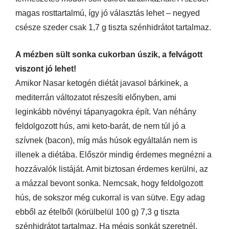
magas rosttartalmú, így jó választás lehet – negyed
csésze szeder csak 1,7 g tiszta szénhidrátot tartalmaz.
A mézben sült sonka cukorban úszik, a felvágott
viszont jó lehet!
Amikor Nasar ketogén diétát javasol bárkinek, a
mediterrán változatot részesíti előnyben, ami
leginkább növényi tápanyagokra épít. Van néhány
feldolgozott hús, ami keto-barát, de nem túl jó a
szívnek (bacon), míg más húsok egyáltalán nem is
illenek a diétába. Először mindig érdemes megnézni a
hozzávalók listáját. Amit biztosan érdemes kerülni, az
a mázzal bevont sonka. Nemcsak, hogy feldolgozott
hús, de sokszor még cukorral is van sütve. Egy adag
ebből az ételből (körülbelül 100 g) 7,3 g tiszta
szénhidrátot tartalmaz. Ha mégis sonkát szeretnél,