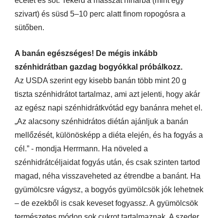
ecetet és sót. Tekerd a masszát hínárba (mint egy
szivart) és süsd 5–10 perc alatt finom ropogósra a
sütőben.
A banán egészséges! De mégis inkább
szénhidrátban gazdag bogyókkal próbálkozz.
Az USDA szerint egy kisebb banán több mint 20 g
tiszta szénhidrátot tartalmaz, ami azt jelenti, hogy akár
az egész napi szénhidrátkvótád egy banánra mehet el.
„Az alacsony szénhidrátos diétán ajánljuk a banán
mellőzését, különösképp a diéta elején, és ha fogyás a
cél.” - mondja Herrmann. Ha növeled a
szénhidrátcéljaidat fogyás után, és csak szinten tartod
magad, néha visszaveheted az étrendbe a banánt. Ha
gyümölcsre vágysz, a bogyós gyümölcsök jók lehetnek
– de ezekből is csak keveset fogyassz. A gyümölcsök
természetes módon sok cukrot tartalmaznak. A szeder