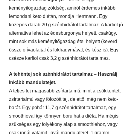
keményítőgazdag zöldség,
amiről érdemes inkább
lemondani keto diétán, mondja Herrmann. Egy
közepes darab 20 g szénhidrátot tartalmaz. A karfiol jó
alternatíva lehet az édesburgonya helyett, csakúgy,
mint sok más keményítőgazdag étel helyett (keverd
össze olívaolajjal és fokhagymával, és kész is). Egy
csésze karfiol csak 3,2 g szénhidrátot tartalmaz.
A tehéntej sok szénhidrátot tartalmaz – Használj
inkább mandulatejet.
A teljes tej magasabb zsírtartalmú, mint a csökkentett
zsírtartalmú vagy fölözött tej, de ettől még nem keto-
barát. Egy pohár 11,7 g szénhidrátot tartalmaz, egy
smoothieval így könnyen borulhat a diéta. Ha mégis
szükséges egy folyékony alap a smoothiehoz, vagy
csak innál valamit, igyál mandulatejet. 1 gramm