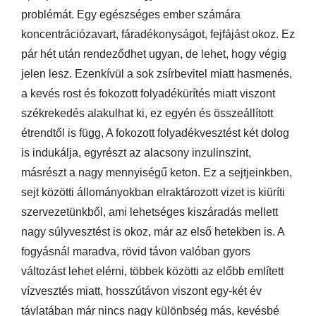
problémát. Egy egészséges ember számára
koncentrációzavart, fáradékonyságot, fejfájást okoz. Ez
pár hét után rendeződhet ugyan, de lehet, hogy végig
jelen lesz. Ezenkívül a sok zsírbevitel miatt hasmenés,
a kevés rost és fokozott folyadékürítés miatt viszont
székrekedés alakulhat ki, ez egyén és összeállított
étrendtől is függ, A fokozott folyadékvesztést két dolog
is indukálja, egyrészt az alacsony inzulinszint,
másrészt a nagy mennyiségű keton. Ez a sejtjeinkben,
sejt közötti állományokban elraktározott vizet is kiüríti
szervezetünkből, ami lehetséges kiszáradás mellett
nagy súlyvesztést is okoz, már az első hetekben is. A
fogyásnál maradva, rövid távon valóban gyors
változást lehet elérni, többek közötti az előbb említett
vízvesztés miatt, hosszútávon viszont egy-két év
távlatában már nincs nagy különbség más, kevésbé