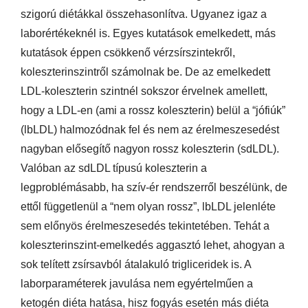
szigorú diétákkal összehasonlítva. Ugyanez igaz a
laborértékeknél is. Egyes kutatások emelkedett, más
kutatások éppen csökkenő vérzsírszintekről,
koleszterinszintről számolnak be. De az emelkedett
LDL-koleszterin szintnél sokszor érvelnek amellett,
hogy a LDL-en (ami a rossz koleszterin) belül a “jófiúk”
(lbLDL) halmozódnak fel és nem az érelmeszesedést
nagyban elősegítő nagyon rossz koleszterin (sdLDL).
Valóban az sdLDL típusú koleszterin a
legproblémásabb, ha szív-ér rendszerről beszélünk, de
ettől függetlenül a “nem olyan rossz”, lbLDL jelenléte
sem előnyös érelmeszesedés tekintetében. Tehát a
koleszterinszint-emelkedés aggasztó lehet, ahogyan a
sok telített zsírsavból átalakuló trigliceridek is. A
laborparaméterek javulása nem egyértelműen a
ketogén diéta hatása, hisz fogyás esetén más diéta