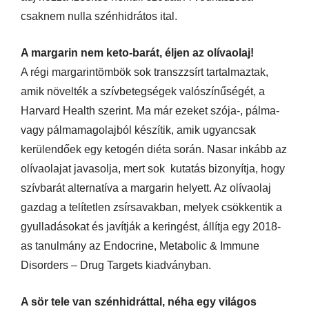
csaknem nulla szénhidrátos ital.
A margarin nem keto-barát, éljen az olívaolaj!
A régi margarintömbök sok transzzsírt tartalmaztak,
amik növelték a szívbetegségek valószínűségét, a
Harvard Health szerint. Ma már ezeket szója-, pálma-
vagy pálmamagolajból készítik, amik ugyancsak
kerülendőek egy ketogén diéta során. Nasar inkább az
olívaolajat javasolja, mert sok kutatás bizonyítja, hogy
szívbarát alternatíva a margarin helyett. Az olívaolaj
gazdag a telítetlen zsírsavakban, melyek csökkentik a
gyulladásokat és javítják a keringést, állítja egy 2018-
as tanulmány az Endocrine, Metabolic & Immune
Disorders – Drug Targets kiadványban.
A sör tele van szénhidráttal, néha egy világos