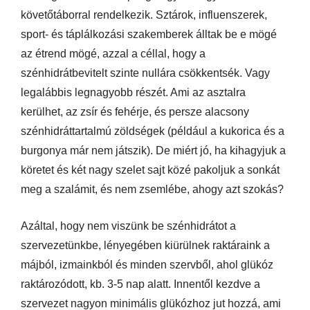
követőtáborral rendelkezik. Sztárok, influenszerek,
sport- és táplálkozási szakemberek álltak be e mögé
az étrend mögé, azzal a céllal, hogy a
szénhidrátbevitelt szinte nullára csökkentsék. Vagy
legalábbis legnagyobb részét. Ami az asztalra
kerülhet, az zsír és fehérje, és persze alacsony
szénhidráttartalmú zöldségek (például a kukorica és a
burgonya már nem játszik). De miért jó, ha kihagyjuk a
köretet és két nagy szelet sajt közé pakoljuk a sonkát
meg a szalámit, és nem zsemlébe, ahogy azt szokás?
Azáltal, hogy nem viszünk be szénhidrátot a
szervezetünkbe, lényegében kiürülnek raktáraink a
májból, izmainkból és minden szervből, ahol glükóz
raktározódott, kb. 3-5 nap alatt. Innentől kezdve a
szervezet nagyon minimális glükózhoz jut hozzá, ami