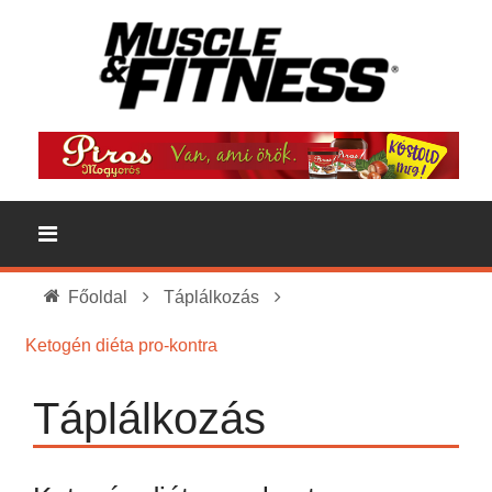
Főoldal
Táplálkozás
Ketogén diéta pro-kontra
Táplálkozás