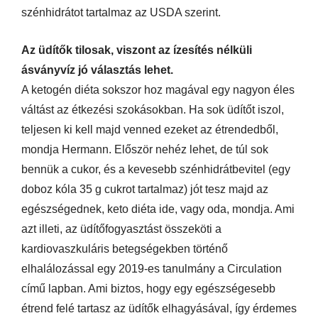
szénhidrátot tartalmaz az USDA szerint.
Az üdítők tilosak, viszont az ízesítés nélküli
ásványvíz jó választás lehet.
A ketogén diéta sokszor hoz magával egy nagyon éles
váltást az étkezési szokásokban. Ha sok üdítőt iszol,
teljesen ki kell majd venned ezeket az étrendedből,
mondja Hermann. Először nehéz lehet, de túl sok
bennük a cukor, és a kevesebb szénhidrátbevitel (egy
doboz kóla 35 g cukrot tartalmaz) jót tesz majd az
egészségednek, keto diéta ide, vagy oda, mondja. Ami
azt illeti, az üdítőfogyasztást összeköti a
kardiovaszkuláris betegségekben történő
elhalálozással egy 2019-es tanulmány a Circulation
című lapban. Ami biztos, hogy egy egészségesebb
étrend felé tartasz az üdítők elhagyásával, így érdemes