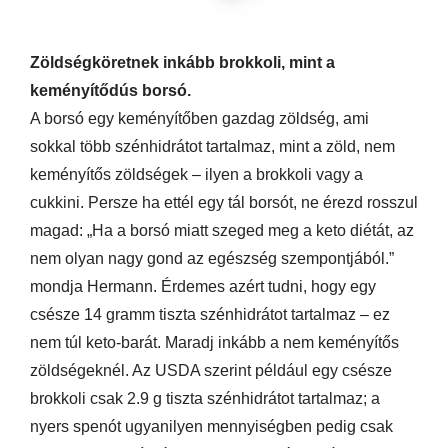
Zöldségköretnek inkább brokkoli, mint a
keményítődús borsó.
A borsó egy keményítőben gazdag zöldség, ami
sokkal több szénhidrátot tartalmaz, mint a zöld, nem
keményítős zöldségek – ilyen a brokkoli vagy a
cukkini. Persze ha ettél egy tál borsót, ne érezd rosszul
magad: „Ha a borsó miatt szeged meg a keto diétát, az
nem olyan nagy gond az egészség szempontjából.”
mondja Hermann. Érdemes azért tudni, hogy egy
csésze 14 gramm tiszta szénhidrátot tartalmaz – ez
nem túl keto-barát. Maradj inkább a nem keményítős
zöldségeknél. Az USDA szerint például egy csésze
brokkoli csak 2.9 g tiszta szénhidrátot tartalmaz; a
nyers spenót ugyanilyen mennyiségben pedig csak