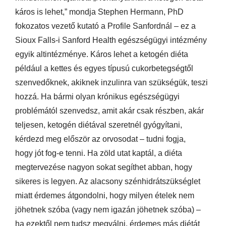
káros is lehet,” mondja Stephen Hermann, PhD
fokozatos vezető kutató a Profile Sanfordnál – ez a
Sioux Falls-i Sanford Health egészségügyi intézmény
egyik altintézménye. Káros lehet a ketogén diéta
például a kettes és egyes típusú cukorbetegségtől
szenvedőknek, akiknek inzulinra van szükségük, teszi
hozzá. Ha bármi olyan krónikus egészségügyi
problémától szenvedsz, amit akár csak részben, akár
teljesen, ketogén diétával szeretnél gyógyítani,
kérdezd meg először az orvosodat – tudni fogja,
hogy jót fog-e tenni. Ha zöld utat kaptál, a diéta
megtervezése nagyon sokat segíthet abban, hogy
sikeres is legyen. Az alacsony szénhidrátszükséglet
miatt érdemes átgondolni, hogy milyen ételek nem
jöhetnek szóba (vagy nem igazán jöhetnek szóba) –
ha ezektől nem tudsz megválni, érdemes más diétát