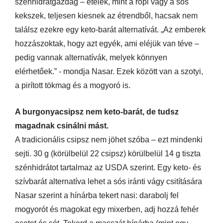
szénhidrátgazdag – ételek, mint a ropi vagy a sós
kekszek, teljesen kiesnek az étrendből, hacsak nem
találsz ezekre egy keto-barát alternatívát. „Az emberek
hozzászoktak, hogy azt egyék, ami eléjük van téve –
pedig vannak alternatívák, melyek könnyen
elérhetőek.” - mondja Nasar. Ezek között van a szotyi,
a pirított tökmag és a mogyoró is.
A burgonyacsipsz nem keto-barát, de tudsz
magadnak csinálni mást.
A tradicionális csipsz nem jöhet szóba – ezt mindenki
sejti. 30 g (körülbelül 22 csipsz) körülbelül 14 g tiszta
szénhidrátot tartalmaz az USDA szerint. Egy keto- és
szívbarát alternatíva lehet a sós iránti vágy csitítására
Nasar szerint a hínárba tekert nasi: darabolj fel
mogyorót és magokat egy mixerben, adj hozzá fehér