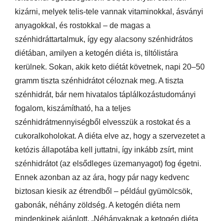
kizárni, melyek telis-tele vannak vitaminokkal, ásványi
anyagokkal, és rostokkal – de magas a
szénhidráttartalmuk, így egy alacsony szénhidrátos
diétában, amilyen a ketogén diéta is, tiltólistára
kerülnek. Sokan, akik keto diétát követnek, napi 20–50
gramm tiszta szénhidrátot céloznak meg. A tiszta
szénhidrát, bár nem hivatalos táplálkozástudományi
fogalom, kiszámítható, ha a teljes
szénhidrátmennyiségből elvesszük a rostokat és a
cukoralkoholokat. A diéta elve az, hogy a szervezetet a
ketózis állapotába kell juttatni, így inkább zsírt, mint
szénhidrátot (az elsődleges üzemanyagot) fog égetni.
Ennek azonban az az ára, hogy pár nagy kedvenc
biztosan kiesik az étrendből – például gyümölcsök,
gabonák, néhány zöldség. A ketogén diéta nem
mindenkinek ajánlott. „Néhányaknak a ketogén diéta