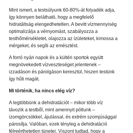
Mint ismert, a testsúlyunk 60-80%-át folyadék adja,
így könnyen belátható, hogy a megfelelő
hidratáltság elengedhetetlen. A bevitt vízmennyiség
optimalizálja a vérnyomást, szabályozza a
testhőmérsékletet, olajozza az ízületeket, kimossa a
mérgeket, és segíti az emésztést.
A forró nyári napok és a kültéri sportok együtt
megnövekedett vízveszteséget jelentenek –
izzadáson és párolgáson keresztül, hiszen testünk
így hűti magát.
Mi történik, ha nincs elég víz?
A legtöbbünk a dehidratációt – mikor több víz
távozik a testből, mint amennyit pótlunk –
izomgörcsökkel, ájulással, és extrém szomjúsággal
párosítja. Valóban, ezek tényleg a dehidratáció
félreérthetetlen tünetei. Viszont tudtad, hogy a