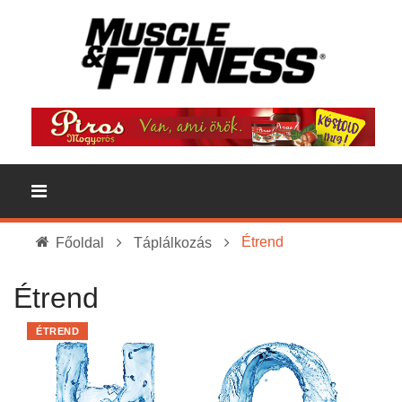
Étrend
Főoldal
Táplálkozás
Étrend
ÉTREND