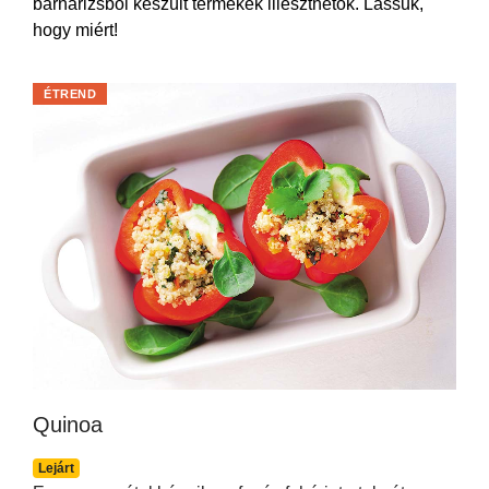
barnarizsből készült termékek illeszthetők. Lássuk,
hogy miért!
ÉTREND
Quinoa
Lejárt