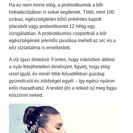
Ha ez nem lenne elég, a probiotikumok a bőr
hidratációjában is sokat segítenek. Több, mint 100
száraz, egészségtelen bőrű önkéntes kapott
placebót vagy probiotikumot 12 hétig egy
vizsgálatban. A probiotikumos csoportnál a bőr
egészségének jelentős javulása mellett az arc és a
kéz víztartalma is emelkedett.
A víz igazi életelixír. Fontos, hogy miközben átéled
a nyár felejthetetlen élményeit, figyelj, hogy elég
vizet igyál, és minél több folyadékban gazdag
gyümölcsöt és zöldséget egyél – így egész nyáron
erős maradhatsz. A tested (és a lelked is) meg fogja
köszönni neked.