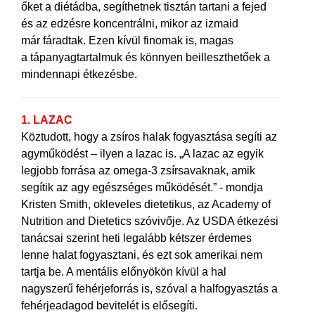
őket a diétádba, segíthetnek tisztán tartani a fejed
és az edzésre koncentrálni, mikor az izmaid
már fáradtak. Ezen kívül finomak is, magas
a tápanyagtartalmuk és könnyen beilleszthetőek a
mindennapi étkezésbe.
1. LAZAC
Köztudott, hogy a zsíros halak fogyasztása segíti az
agyműködést – ilyen a lazac is.
„A lazac az egyik
legjobb forrása az omega-3 zsírsavaknak, amik
segítik az agy egészséges működését.” - mondja
Kristen Smith, okleveles dietetikus, az Academy of
Nutrition and Dietetics szóvivője. Az USDA étkezési
tanácsai szerint heti legalább kétszer érdemes
lenne halat fogyasztani, és ezt sok amerikai nem
tartja be. A mentális előnyökön kívül a hal
nagyszerű fehérjeforrás is, szóval a halfogyasztás a
fehérjeadagod bevitelét is elősegíti.