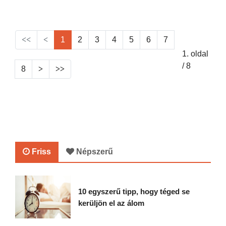
1
2
3
4
5
6
7
1. oldal
/ 8
8
Friss
Népszerű
10 egyszerű tipp, hogy téged se
kerüljön el az álom