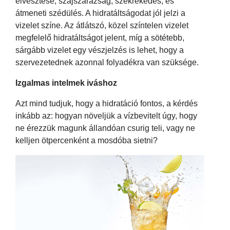
elvesztése, szájszárazság, székrekedés, és
átmeneti szédülés. A hidratáltságodat jól jelzi a
vizelet színe. Az átlátszó, közel színtelen vizelet
megfelelő hidratáltságot jelent, míg a sötétebb,
sárgább vizelet egy vészjelzés is lehet, hogy a
szervezetednek azonnal folyadékra van szüksége.
Izgalmas intelmek iváshoz
Azt mind tudjuk, hogy a hidratáció fontos, a kérdés
inkább az: hogyan növeljük a vízbevitelt úgy, hogy
ne érezzük magunk állandóan csurig teli, vagy ne
kelljen ötpercenként a mosdóba sietni?