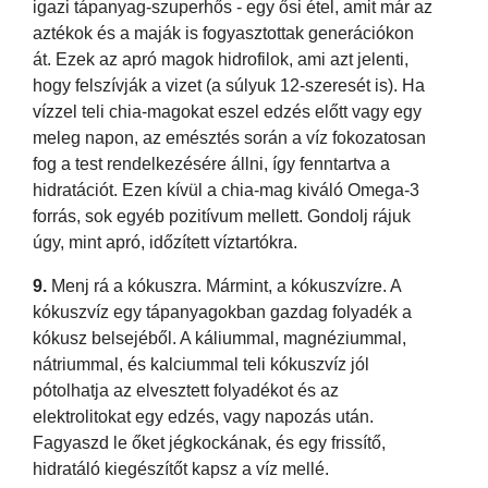
igazi tápanyag-szuperhős - egy ősi étel, amit már az
aztékok és a maják is fogyasztottak generációkon
át. Ezek az apró magok hidrofilok, ami azt jelenti,
hogy felszívják a vizet (a súlyuk 12-szeresét is). Ha
vízzel teli chia-magokat eszel edzés előtt vagy egy
meleg napon, az emésztés során a víz fokozatosan
fog a test rendelkezésére állni, így fenntartva a
hidratációt. Ezen kívül a chia-mag kiváló Omega-3
forrás, sok egyéb pozitívum mellett. Gondolj rájuk
úgy, mint apró, időzített víztartókra.
9.
Menj rá a kókuszra. Mármint, a kókuszvízre. A
kókuszvíz egy tápanyagokban gazdag folyadék a
kókusz belsejéből. A káliummal, magnéziummal,
nátriummal, és kalciummal teli kókuszvíz jól
pótolhatja az elvesztett folyadékot és az
elektrolitokat egy edzés, vagy napozás után.
Fagyaszd le őket jégkockának, és egy frissítő,
hidratáló kiegészítőt kapsz a víz mellé.