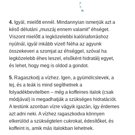
4.
Igyál, mielőtt ennél. Mindannyian ismerjük azt a
késő délutáni „muszáj ennem valamit” éhséget.
Viszont mielőtt a legközelebbi kalóriaforráshoz
nyúlnál, igyál inkább vizet! Néha az agyunk
összekeveri a szomjat az éhséggel, szóval ha
legközelebb éhes leszel, elsőként hidratálj egyet,
és lehet, hogy meg is oldod a gondot.
5.
Ragaszkodj a vízhez. Igen, a gyümölcslevek, a
tej, és a teák is mind segíthetnek a
folyadékbevitelben – még a koffeines italok (csak
módjával) is megadhatják a szükséges hidratációt.
A testünk azonban vízre vágyik igazán, így érdemes
azt adni neki. A vízhez ragaszkodva könnyen
elkerülöd a szükségtelen cukrokat, édesítőket, és
koffeint is, amik más italokban lehetnek.