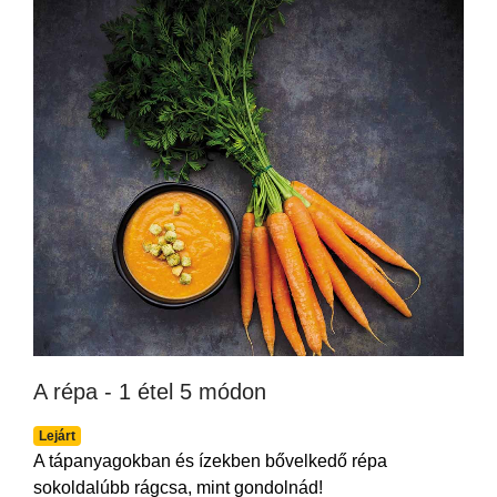
A répa - 1 étel 5 módon
Lejárt
A tápanyagokban és ízekben bővelkedő répa
sokoldalúbb rágcsa, mint gondolnád!