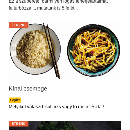
Ez a szuperétel bármilyen fogás fehérjetartalmát
felturbózza..., mutatunk is 5 félét...
ÉTREND
Kínai csemege
Lejárt
Melyiket válaszd: sült rizs vagy lo mein tészta?
ÉTREND