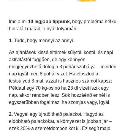
Íme a mi
10
legjobb tippünk
, hogy probléma nélkül
hidratált maradj a nyár folyamán:
1.
Tudd, hogy mennyi az annyi.
Az ajánlások kissé eltérnek súlytól, kortól, és napi
aktivitástól függően, de egy könnyen
megjegyezhető dolog a 8 pohár szabálya – minden
nap igyál meg 8 pohár vizet. Ha elosztod a
testsúlyod 3-mal, azzal is hasznos számot kapsz:
Például egy 70 kg-os nő ha 23 dl vizet iszik egy
nap, akkor rendben lesz. Sok hozzáértő ennél is
egyszerűbben fogalmaz: ha szomjas vagy, igyál.
2.
Vegyél egy újratölthető palackot. Hagyd az
eldobható palackokat, a környezet is jobban jár –
ezek 20%-a szemétdombon köt ki. Ez segít majd