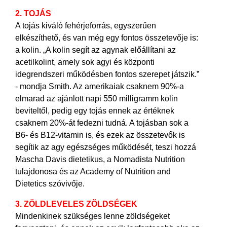
2. TOJÁS
A tojás kiváló fehérjeforrás,
egyszerűen
elkészíthető, és van még egy fontos összetevője is:
a kolin. „A kolin segít az agynak előállítani az
acetilkolint, amely sok agyi és központi
idegrendszeri működésben fontos szerepet játszik.”
- mondja Smith. Az amerikaiak csaknem 90%-a
elmarad az ajánlott napi 550 milligramm kolin
beviteltől, pedig egy tojás ennek az értéknek
csaknem 20%-át fedezni tudná. A tojásban sok a
B6- és B12-vitamin is, és ezek az összetevők is
segítik az agy egészséges működését, teszi hozzá
Mascha Davis dietetikus, a Nomadista Nutrition
tulajdonosa és az Academy of Nutrition and
Dietetics szóvivője.
3. ZÖLDLEVELES ZÖLDSÉGEK
Mindenkinek szükséges lenne zöldségeket