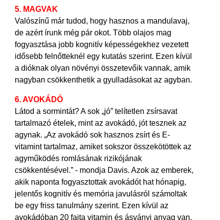
5. MAGVAK
Valószínű már tudod, hogy hasznos a mandulavaj,
de azért írunk még pár okot. Több olajos mag
fogyasztása jobb kognitív képességekhez vezetett
idősebb felnőtteknél egy kutatás szerint. Ezen kívül
a dióknak olyan növényi összetevőik vannak, amik
nagyban csökkenthetik a gyulladásokat az agyban.
6. AVOKÁDÓ
Látod a sormintát? A sok „jó” telítetlen zsírsavat
tartalmazó ételek, mint az avokádó, jót tesznek az
agynak. „Az avokádó sok hasznos zsírt és E-
vitamint tartalmaz, amiket sokszor összekötöttek az
agyműködés romlásának rizikójának
csökkentésével.” - mondja Davis. Azok az emberek,
akik naponta fogyasztottak avokádót hat hónapig,
jelentős kognitív és memória javulásról számoltak
be egy friss tanulmány szerint. Ezen kívül az
avokádóban 20 fajta vitamin és ásványi anyag van.