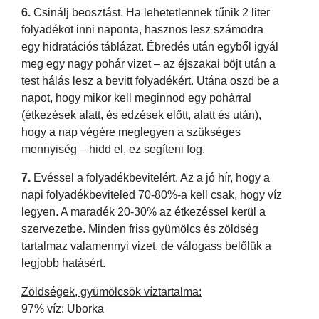
6.
Csinálj beosztást. Ha lehetetlennek tűnik 2 liter
folyadékot inni naponta, hasznos lesz számodra
egy hidratációs táblázat. Ébredés után egyből igyál
meg egy nagy pohár vizet – az éjszakai böjt után a
test hálás lesz a bevitt folyadékért. Utána oszd be a
napot, hogy mikor kell meginnod egy pohárral
(étkezések alatt, és edzések előtt, alatt és után),
hogy a nap végére meglegyen a szükséges
mennyiség – hidd el, ez segíteni fog.
7.
Evéssel a folyadékbevitelért. Az a jó hír, hogy a
napi folyadékbeviteled 70-80%-a kell csak, hogy víz
legyen. A maradék 20-30% az étkezéssel kerül a
szervezetbe. Minden friss gyümölcs és zöldség
tartalmaz valamennyi vizet, de válogass belőlük a
legjobb hatásért.
Zöldségek, gyümölcsök víztartalma:
97% víz: Uborka