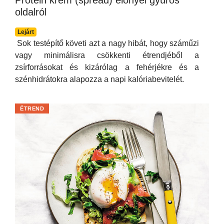
Protein krém (spread) előnyei gyúrós
oldalról
Lejárt
Sok testépítő követi azt a nagy hibát, hogy száműzi
vagy minimálisra csökkenti étrendjéből a
zsírforrásokat és kizárólag a fehérjékre és a
szénhidrátokra alapozza a napi kalóriabevitelét.
ÉTREND