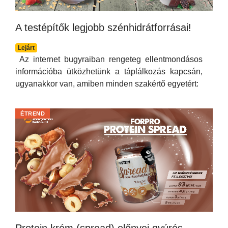
A testépítők legjobb szénhidrátforrásai!
Lejárt
Az internet bugyraiban rengeteg ellentmondásos
információba ütközhetünk a táplálkozás kapcsán,
ugyanakkor van, amiben minden szakértő egyetért:
ÉTREND