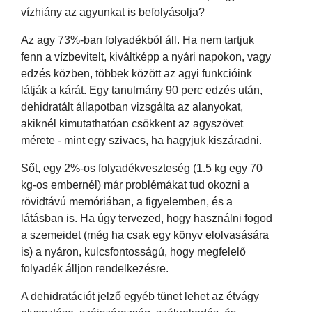
vízhiány az agyunkat is befolyásolja?
Az agy 73%-ban folyadékból áll. Ha nem tartjuk
fenn a vízbevitelt, kiváltképp a nyári napokon, vagy
edzés közben, többek között az agyi funkcióink
látják a kárát. Egy tanulmány 90 perc edzés után,
dehidratált állapotban vizsgálta az alanyokat,
akiknél kimutathatóan csökkent az agyszövet
mérete - mint egy szivacs, ha hagyjuk kiszáradni.
Sőt, egy 2%-os folyadékveszteség (1.5 kg egy 70
kg-os embernél) már problémákat tud okozni a
rövidtávú memóriában, a figyelemben, és a
látásban is. Ha úgy tervezed, hogy használni fogod
a szemeidet (még ha csak egy könyv elolvasására
is) a nyáron, kulcsfontosságú, hogy megfelelő
folyadék álljon rendelkezésre.
A dehidratációt jelző egyéb tünet lehet az étvágy