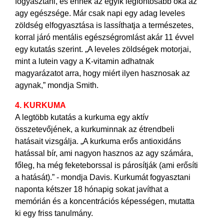
fogyasztani, és ennek az egyik legfontosabb oka az
agy egészsége. Már csak napi egy adag leveles
zöldség elfogyasztása is lassíthatja a természetes,
korral járó mentális egészségromlást akár 11 évvel
egy kutatás szerint. „A leveles zöldségek motorjai,
mint a lutein vagy a K-vitamin adhatnak
magyarázatot arra, hogy miért ilyen hasznosak az
agynak,” mondja Smith.
4. KURKUMA
A legtöbb kutatás a kurkuma egy aktív
összetevőjének, a kurkuminnak az étrendbeli
hatásait vizsgálja. „A kurkuma erős antioxidáns
hatással bír, ami nagyon hasznos az agy számára,
főleg, ha még feketeborssal is párosítják (ami erősíti
a hatását).” - mondja Davis. Kurkumát fogyasztani
naponta kétszer 18 hónapig sokat javíthat a
memórián és a koncentrációs képességen, mutatta
ki egy friss tanulmány.