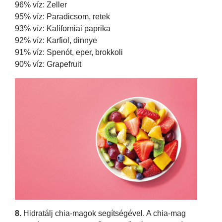
96% víz: Zeller
95% víz: Paradicsom, retek
93% víz: Kaliforniai paprika
92% víz: Karfiol, dinnye
91% víz: Spenót, eper, brokkoli
90% víz: Grapefruit
8.
Hidratálj chia-magok segítségével. A chia-mag