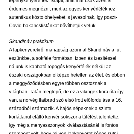
lepénykenyerének listáját, amit már csak azért is
érdemes megnézni, mert az egyes kenyérfélékhez
autentikus kóstolóhelyeket is javasolnak, így poszt-
Covid-bakancslistánkat bővíthetjük velük.
Skandináv praktikum
A lapkenyerekről manapság azonnal Skandinávia jut
eszünkbe, a sokféle formában, ízben és ízesítéssel
nálunk is kapható ropogós kenyérfélék nélkül az
északi országokban elképzelhetetlen az élet, és ebben
a meggyőződésben egyre többen osztoznak a
világban. Talán meglepő, de ez a vikingek kora óta így
van, a norvég flatbrød szó első írott előfordulása a 16.
századból származik. A hajós népeknek a szinte
korlátlanul elálló kenyér sokszor a túlélést jelentette,
így még a menyasszonyok kiválasztásánál is fontos
szempont volt, hogy milyen lapkenyeret képes sütni.