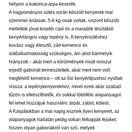
helyein a kukorica-árpa keverék.
A hagyományos sütés során készült kenyerek mai
szemmel óriásiak, 5-6 kg-osak voltak, viszont készült
mellettük jóval kisebb cipó és a maradék tésztából
kenyérlángos vagy lepény is. A kenyérsütéshez
kovász vagy élesztő, zárt kemence és
sütőalkalmatosság szükséges, ám ahol bármelyik
hiányzott – akár mert a körülmények miatt rosszul
erjedő gabonát termesztettek, akár mert nem volt
megfelelő kemence – ott az ősi kenyértípushoz nyúltak
vissza: a lepénykenyerekhez, mivel ezek akár szabad
tűzön is elkészíthetők, és sokkal többféle alapanyagot
fel lehet hozzájuk használni: árpát, zabot, kölest.
A Kárpátokban a mai napig esznek ilyen kenyeret, az
alapanyagok hallatán pedig sokan felkapják fejüket,
hiszen olyan gabonákról van szó, melyek