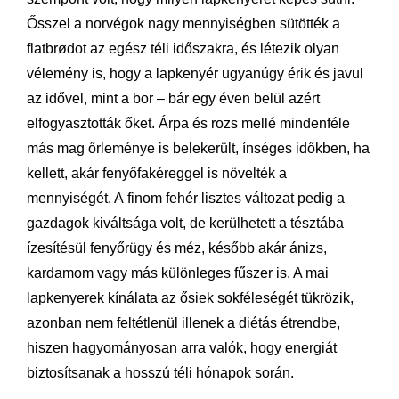
Ősszel a norvégok nagy mennyiségben sütötték a
flatbrødot az egész téli időszakra, és létezik olyan
vélemény is, hogy a lapkenyér ugyanúgy érik és javul
az idővel, mint a bor – bár egy éven belül azért
elfogyasztották őket. Árpa és rozs mellé mindenféle
más mag őrleménye is belekerült, ínséges időkben, ha
kellett, akár fenyőfakéreggel is növelték a
mennyiségét. A finom fehér lisztes változat pedig a
gazdagok kiváltsága volt, de kerülhetett a tésztába
ízesítésül fenyőrügy és méz, később akár ánizs,
kardamom vagy más különleges fűszer is. A mai
lapkenyerek kínálata az ősiek sokféleségét tükrözik,
azonban nem feltétlenül illenek a diétás étrendbe,
hiszen hagyományosan arra valók, hogy energiát
biztosítsanak a hosszú téli hónapok során.