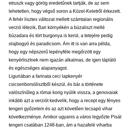
etruszk vagy görög eredetűnek tartják, de az sem
lehetetlen, hogy végső soron a Közel-Keletről érkezett.
A fehér lisztes változat mellett számtalan regionális
verzió létezik, Bari környékén a búzaliszt mellé
búzadara és tört burgonya is kerül, a tetejére pedig
olajbogyó és paradicsom. Ám itt is van arra példa,
hogy egy népszerű lepényféle megőrzött egy
kenyérlisztnek nem igazán alkalmas, de igen tápláló
és egészséges alapanyagot.
Liguriában a farinata ceci lapkenyér
csicseriborsólisztből készül, és bár a története
valószínűleg a római korig nyúlik vissza, a genovaiak
inkább azt a verziót kedvelik, hogy a recept egy fényes
tengeri győzelem és az azt követően lecsapó vihar
következménye. Amikor ugyanis a város legyőzte Pisát
tengeri csatában 1248-ban, ám a hazafelé viharba