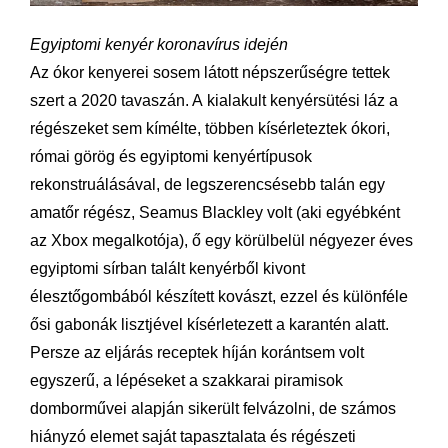
Egyiptomi kenyér koronavírus idején
Az ókor kenyerei sosem látott népszerűségre tettek
szert a 2020 tavaszán. A kialakult kenyérsütési láz a
régészeket sem kímélte, többen kísérleteztek ókori,
római görög és egyiptomi kenyértípusok
rekonstruálásával, de legszerencsésebb talán egy
amatőr régész, Seamus Blackley volt (aki egyébként
az Xbox megalkotója), ő egy körülbelül négyezer éves
egyiptomi sírban talált kenyérből kivont
élesztőgombából készített kovászt, ezzel és különféle
ősi gabonák lisztjével kísérletezett a karantén alatt.
Persze az eljárás receptek híján korántsem volt
egyszerű, a lépéseket a szakkarai piramisok
domborművei alapján sikerült felvázolni, de számos
hiányzó elemet saját tapasztalata és régészeti