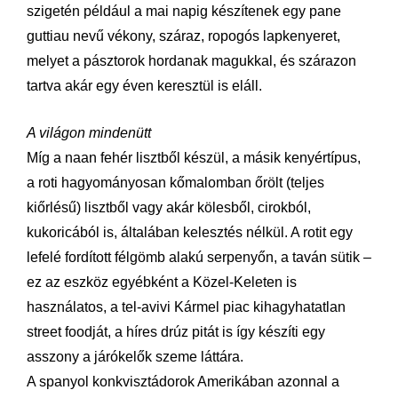
szigetén például a mai napig készítenek egy pane
guttiau nevű vékony, száraz, ropogós lapkenyeret,
melyet a pásztorok hordanak magukkal, és szárazon
tartva akár egy éven keresztül is eláll.
A világon mindenütt
Míg a naan fehér lisztből készül, a másik kenyértípus,
a roti hagyományosan kőmalomban őrölt (teljes
kiőrlésű) lisztből vagy akár kölesből, cirokból,
kukoricából is, általában kelesztés nélkül. A rotit egy
lefelé fordított félgömb alakú serpenyőn, a taván sütik –
ez az eszköz egyébként a Közel-Keleten is
használatos, a tel-avivi Kármel piac kihagyhatatlan
street foodját, a híres drúz pitát is így készíti egy
asszony a járókelők szeme láttára.
A spanyol konkvisztádorok Amerikában azonnal a