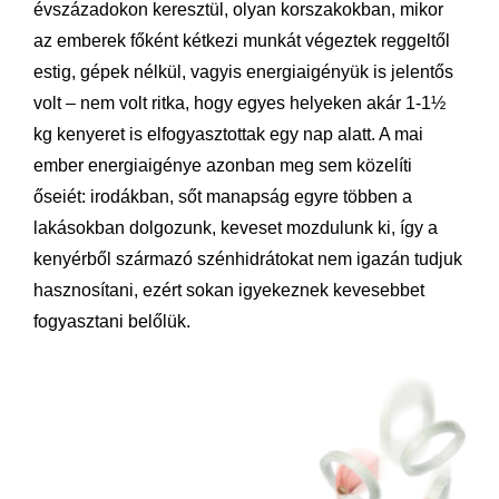
évszázadokon keresztül, olyan korszakokban, mikor
az emberek főként kétkezi munkát végeztek reggeltől
estig, gépek nélkül, vagyis energiaigényük is jelentős
volt – nem volt ritka, hogy egyes helyeken akár 1-1½
kg kenyeret is elfogyasztottak egy nap alatt. A mai
ember energiaigénye azonban meg sem közelíti
őseiét: irodákban, sőt manapság egyre többen a
lakásokban dolgozunk, keveset mozdulunk ki, így a
kenyérből származó szénhidrátokat nem igazán tudjuk
hasznosítani, ezért sokan igyekeznek kevesebbet
fogyasztani belőlük.