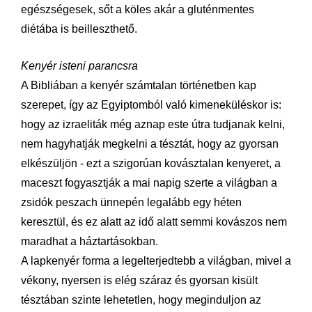
egészségesek, sőt a köles akár a gluténmentes
diétába is beilleszthető.
Kenyér isteni parancsra
A Bibliában a kenyér számtalan történetben kap
szerepet, így az Egyiptomból való kimeneküléskor is:
hogy az izraeliták még aznap este útra tudjanak kelni,
nem hagyhatják megkelni a tésztát, hogy az gyorsan
elkészüljön - ezt a szigorúan kovásztalan kenyeret, a
maceszt fogyasztják a mai napig szerte a világban a
zsidók peszach ünnepén legalább egy héten
keresztül, és ez alatt az idő alatt semmi kovászos nem
maradhat a háztartásokban.
A lapkenyér forma a legelterjedtebb a világban, mivel a
vékony, nyersen is elég száraz és gyorsan kisült
tésztában szinte lehetetlen, hogy meginduljon az