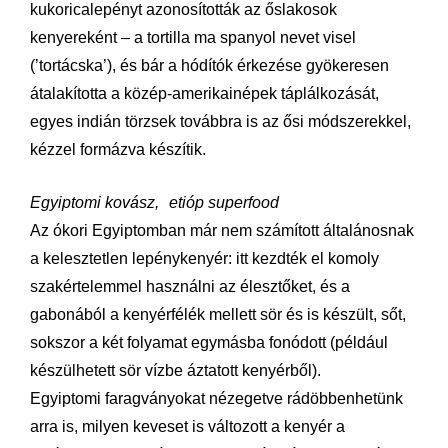
kukoricalepényt azonosították az őslakosok
kenyereként – a tortilla ma spanyol nevet visel
(’tortácska’), és bár a hódítók érkezése gyökeresen
átalakította a közép-amerikainépek táplálkozását,
egyes indián törzsek továbbra is az ősi módszerekkel,
kézzel formázva készítik.
Egyiptomi kovász, etióp superfood
Az ókori Egyiptomban már nem számított általánosnak
a kelesztetlen lepénykenyér: itt kezdték el komoly
szakértelemmel használni az élesztőket, és a
gabonából a kenyérfélék mellett sör és is készült, sőt,
sokszor a két folyamat egymásba fonódott (például
készülhetett sör vízbe áztatott kenyérből).
Egyiptomi faragványokat nézegetve rádöbbenhetünk
arra is, milyen keveset is változott a kenyér a