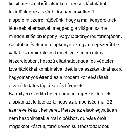
kicsit messzebbről, akár kontinensek távlatából
tekintünk erre a szénhidrátban bővelkedő
alapélelmiszerre, rájövünk, hogy a mai kenyereknek
léteznek alternatívái, mégpedig a világon szinte
mindenütt ősibb lepény- vagy lapkenyerek formájában.
A
z utóbbi években a lapkenyerek egyre népszerűbbé
váltak, szénhidrátcsökkentett verziói praktikus
kiszerelésben, hosszú eltarthatósággal és végtelen
ízvariációkkal kombinálva ideális választást kínálnak a
hagyományos étrend és a modern kor elvárásait
ötvöző tudatos táplálkozás híveinek.
Bármilyen szédítő belegondolni, régészeti leletek
alapján azt feltételezik, hogy az emberiség már 22
ezer éve készít kenyeret. Persze az elsők egyáltalán
nem hasonlítottak a mai cipókhoz, durvára őrölt
magokból készült, forró kövön sült tésztadarabok