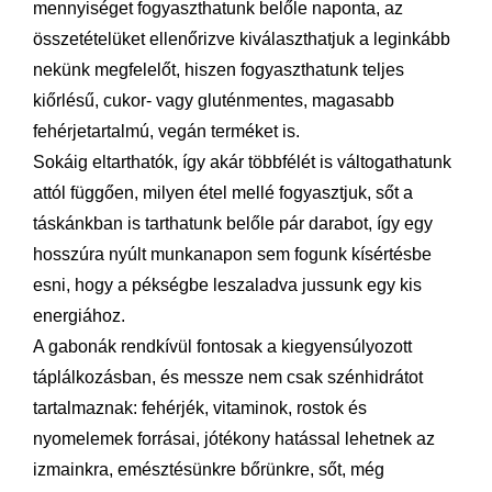
mennyiséget fogyaszthatunk belőle naponta, az
összetételüket ellenőrizve kiválaszthatjuk a leginkább
nekünk megfelelőt, hiszen fogyaszthatunk teljes
kiőrlésű, cukor- vagy gluténmentes, magasabb
fehérjetartalmú, vegán terméket is.
Sokáig eltarthatók, így akár többfélét is váltogathatunk
attól függően, milyen étel mellé fogyasztjuk, sőt a
táskánkban is tarthatunk belőle pár darabot, így egy
hosszúra nyúlt munkanapon sem fogunk kísértésbe
esni, hogy a pékségbe leszaladva jussunk egy kis
energiához.
A gabonák rendkívül fontosak a kiegyensúlyozott
táplálkozásban, és messze nem csak szénhidrátot
tartalmaznak: fehérjék, vitaminok, rostok és
nyomelemek forrásai, jótékony hatással lehetnek az
izmainkra, emésztésünkre bőrünkre, sőt, még