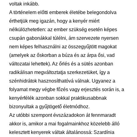
voltak inkább.
A történelem előtti emberek életébe belegondolva
érthetjük meg igazán, hogy a kenyér miért
nélkülözhetetlen: az ember szükség esetén képes
csupán gabonákkal túlélni, ám szervezete nyersen
nem képes felhasználni az összegyűjtött magokat
(amelyek az őskorban a búza és az árpa ősi, vad
változatai lehettek). Az őrlés és a sütés azonban
radikálisan megváltoztatja szerkezetüket, így a
szénhidrátok hasznosíthatóvá válnak. Ugyanez a
folyamat megy végbe főzés vagy erjesztés során is, a
kenyérfélék azonban sokkal praktikusabbnak
bizonyultak a gyűjtögető életmódhoz.
Az utóbbi szempont évszázadokon át fennmaradt
akkor is, amikor a mai fogalmainkhoz közelebb álló
kelesztett kenyerek váltak általánossá: Szardínia