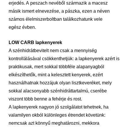
erjedés. A peszach nevéből származik a macesz
másik ismert elnevezése, a pászka, ezen a néven
számos élelmiszerboltban találkozhatunk vele
egész évben.
LOW CARB lapkenyerek
A szénhidrátbevitelt nem csak a mennyiség
kontrollálásával csökkenthetjük: a lapkenyerek azért is
praktikusak, mert sokkal többféle alapanyagból
elkészíthetők, mint a kelesztett kenyerek, ezért
használhatnak hozzájuk olyan lisztkeveréket, mely
sokkal alacsonyabb szénhidráttartalmú, cserébe
viszont több benne a fehérje és rost.
A lapkenyerek nagyon jó szolgálatot tehetnek, ha
valamilyen okból különleges étrendet követünk:
nemcsak azt könnyű meghatározni, mekkora