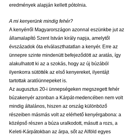
eredmények alapján kellett pótolnia.
A mi kenyerünk mindig fehér?
A kenyérről Magyarországon azonnal eszünkbe jut az
államalapító Szent István király napja, amelytől
évszázadok óta elválaszthatatlan a kenyér. Erre az
ünnepre szinte mindenütt befejeződött az aratás, így
alakulhatott ki az a szokás, hogy az új búzából
ilyenkorra sütötték az első kenyereket, ilyentájt
tartottak aratóünnepeket is.
Az augusztus 20-i ünnepségeken megszegett fehér
búzakenyér azonban a Kárpát-medencében nem volt
mindig általános, hiszen az ország különböző
részeiben másmás volt az elérhető kenyérgabona: a
középső részen a búza uralkodott, másutt a rozs, a
Keleti-Kárpátokban az árpa, sőt az Alföld egyes