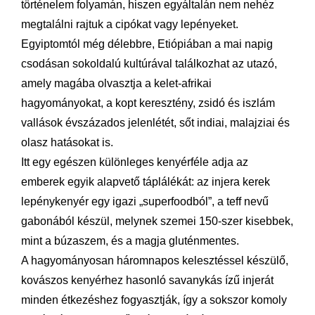
történelem folyamán, hiszen egyáltalán nem nehéz
megtalálni rajtuk a cipókat vagy lepényeket.
Egyiptomtól még délebbre, Etiópiában a mai napig
csodásan sokoldalú kultúrával találkozhat az utazó,
amely magába olvasztja a kelet-afrikai
hagyományokat, a kopt keresztény, zsidó és iszlám
vallások évszázados jelenlétét, sőt indiai, malajziai és
olasz hatásokat is.
Itt egy egészen különleges kenyérféle adja az
emberek egyik alapvető táplálékát: az injera kerek
lepénykenyér egy igazi „superfoodból”, a teff nevű
gabonából készül, melynek szemei 150-szer kisebbek,
mint a búzaszem, és a magja gluténmentes.
A hagyományosan háromnapos kelesztéssel készülő,
kovászos kenyérhez hasonló savanykás ízű injerát
minden étkezéshez fogyasztják, így a sokszor komoly