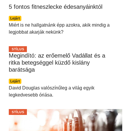
5 fontos fitneszlecke édesanyáinktól
Lejárt
Miért is ne hallgatnánk épp azokra, akik mindig a
legjobbat akarják nekünk?
STÍLUS
Megindító: az erőemelő Vadállat és a
ritka betegséggel küzdő kislány
barátsága
Lejárt
David Douglas valószínűleg a világ egyik
legkedvesebb óriása.
STÍLUS