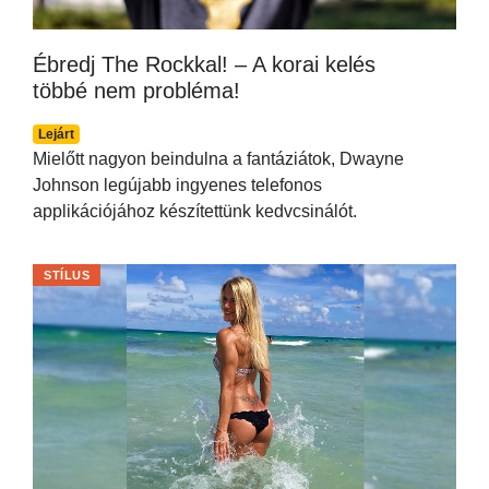
Ébredj The Rockkal! – A korai kelés
többé nem probléma!
Lejárt
Mielőtt nagyon beindulna a fantáziátok, Dwayne
Johnson legújabb ingyenes telefonos
applikációjához készítettünk kedvcsinálót.
STÍLUS