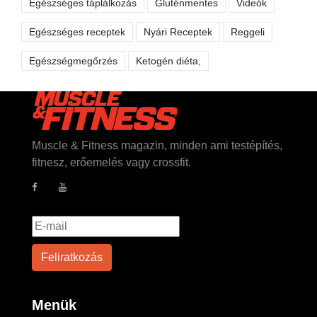
Egészséges táplálkozás
Gluténmentes
Videók
Egészséges receptek
Nyári Receptek
Reggeli
Egészségmegőrzés
Ketogén diéta,
Muscle & Fitness magazin, minden ami testépítés,
fitnesz, erőemelés vagy crossfit.
Menük