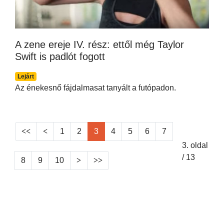
A zene ereje IV. rész: ettől még Taylor
Swift is padlót fogott
Lejárt
Az énekesnő fájdalmasat tanyált a futópadon.
1
2
3
4
5
6
7
3. oldal
/ 13
8
9
10