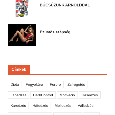
BÚCSÚZUNK ARNOLDDAL
Ezüstös szépség
Címkék
Diéta
Fogyókúra
Forpro
Zsírégetés
Lábedzés
CarbControl
Motiváció
Hasedzés
Karedzés
Hátedzés
Melledzés
Válledzés