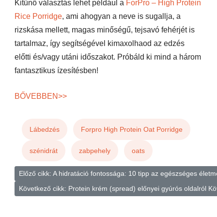
Kitűnő választás lehet például a
ForPro – High Protein
Rice Porridge
, ami ahogyan a neve is sugallja, a
rizskása mellett, magas minőségű, tejsavó fehérjét is
tartalmaz, így segítségével kimaxolhaod az edzés
előtti és/vagy utáni időszakot. Próbáld ki mind a három
fantasztikus ízesítésben!
BŐVEBBEN>>
Lábedzés
Forpro High Protein Oat Porridge
szénidrát
zabpehely
oats
Előző cikk: A hidratáció fontossága: 10 tipp az egészséges éle
Következő cikk: Protein krém (spread) előnyei gyúrós oldalról
Kö