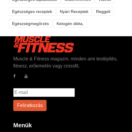
Egészséges receptek
Nyári Receptek
Reggeli
Egészségmegőrzés
Ketogén diéta,
Muscle & Fitness magazin, minden ami testépítés,
fitnesz, erőemelés vagy crossfit.
Menük