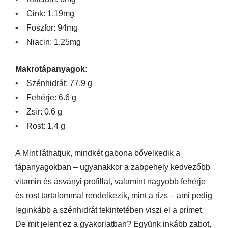
• Cink: 1.19mg
• Foszfor: 94mg
• Niacin: 1.25mg
Makrotápanyagok:
• Szénhidrát: 77.9 g
• Fehérje: 6.6 g
• Zsír: 0.6 g
• Rost: 1.4 g
A Mint láthatjuk, mindkét gabona bővelkedik a
tápanyagokban – ugyanakkor a zabpehely kedvezőbb
vitamin és ásványi profillal, valamint nagyobb fehérje
és rost tartalommal rendelkezik, mint a rizs – ami pedig
leginkább a szénhidrát tekintetében viszi el a prímet.
De mit jelent ez a gyakorlatban? Együnk inkább
zabot
,