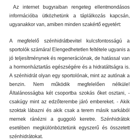
Az internet bugyraiban rengeteg ellentmondásos
információba ütközhetünk a táplálkozás kapcsán,
ugyanakkor van, amiben minden szakértő egyetért:
A megfelelő szénhidrátbevitel kulcsfontosságú a
sportolók számára! Elengedhetetlen feltétele ugyanis a
jó teljesítménynek és regenerációnak, de hatással van
a hormonháztartás egészségére és a hidratáltságra is.
A szénhidrát olyan egy sportolónak, mint az autónak a
benzin. Nem működik megfelelően nélküle!
Általánosságba két csoportba szokás őket osztani, -
csakúgy mint az edzőterembe járó embereket. - Akik
szoktak lábazni és akik csak a terem másik sarkából
mernek ránézni a guggoló keretre. Szénhidrátok
esetében megkülönböztetünk egyszerű és összetett
szénhidrátokat.