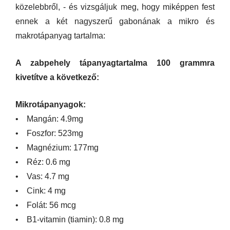
közelebbről, - és vizsgáljuk meg, hogy miképpen fest
ennek a két nagyszerű gabonának a mikro és
makrotápanyag tartalma:
A zabpehely tápanyagtartalma 100 grammra
kivetítve a következő:
Mikrotápanyagok:
• Mangán: 4.9mg
• Foszfor: 523mg
• Magnézium: 177mg
• Réz: 0.6 mg
• Vas: 4.7 mg
• Cink: 4 mg
• Folát: 56 mcg
• B1-vitamin (tiamin): 0.8 mg