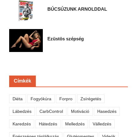
BÚCSÚZUNK ARNOLDDAL
Ezüstös szépség
Címkék
Diéta
Fogyókúra
Forpro
Zsírégetés
Lábedzés
CarbControl
Motiváció
Hasedzés
Karedzés
Hátedzés
Melledzés
Válledzés
Egészséges táplálkozás
Gluténmentes
Videók