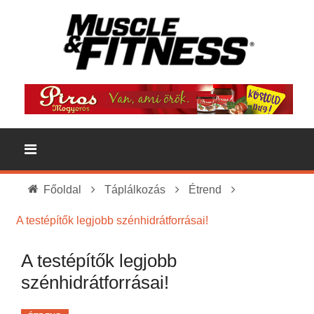
Főoldal
Táplálkozás
Étrend
A testépítők legjobb szénhidrátforrásai!
A testépítők legjobb
szénhidrátforrásai!