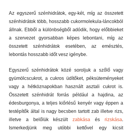
Az egyszerű szénhidrátok, egy-két, míg az összetett
szénhidrátok több, hosszabb cukormolekula-láncokból
állnak. Ebből a különbségből adódik, hogy előbbieket
a szervezet gyorsabban képes lebontani, míg az
összetett szénhidrátok esetében, az emésztés,
lebontás hosszabb időt vesz igénybe.
Egyszerű szénhidrátok közé soroljuk a szőlő vagy
gyümölcscukrot, a cukros üdítőket, péksüteményeket
vagy a hétköznapokban használt asztali cukrot is.
Összetett szénhidrát forrás például a hajdina, az
édesburgonya, a teljes kiőrlésű kenyér vagy éppen a
testépítők által is nagy becsben tartott zab illetve rizs,
illetve a belőlük készült
zabkása
és
rizskása
.
Ismerkedjünk meg utóbbi kettővel egy kicsit