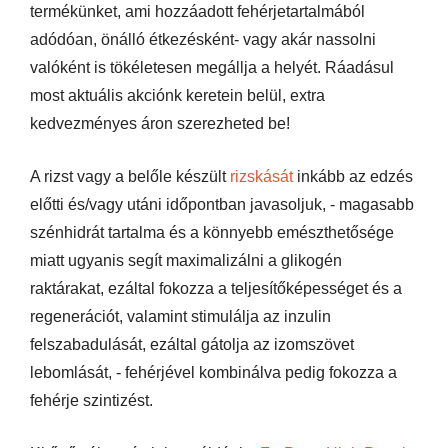
termékünket, ami hozzáadott fehérjetartalmából
adódóan, önálló étkezésként- vagy akár nassolni
valóként is tökéletesen megállja a helyét. Ráadásul
most aktuális akciónk keretein belül, extra
kedvezményes áron szerezheted be!
A rizst vagy a belőle készült
rizskását
inkább az edzés
előtti és/vagy utáni időpontban javasoljuk, - magasabb
szénhidrát tartalma és a könnyebb emészthetősége
miatt ugyanis segít maximalizálni a glikogén
raktárakat, ezáltal fokozza a teljesítőképességet és a
regenerációt, valamint stimulálja az inzulin
felszabadulását, ezáltal gátolja az izomszövet
lebomlását, - fehérjével kombinálva pedig fokozza a
fehérje szintizést.