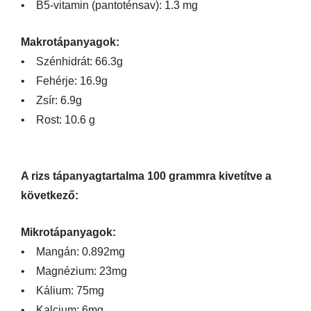
• B5-vitamin (pantoténsav): 1.3 mg
Makrotápanyagok:
• Szénhidrát: 66.3g
• Fehérje: 16.9g
• Zsír: 6.9g
• Rost: 10.6 g
A rizs tápanyagtartalma 100 grammra kivetítve a
következő:
Mikrotápanyagok:
• Mangán: 0.892mg
• Magnézium: 23mg
• Kálium: 75mg
• Kalcium: 6mg