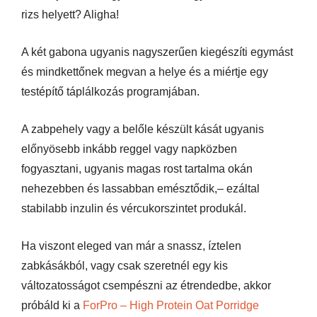
rizs helyett? Aligha!
A két gabona ugyanis nagyszerűen kiegészíti egymást
és mindkettőnek megvan a helye és a miértje egy
testépítő táplálkozás programjában.
A zabpehely vagy a belőle készült kását ugyanis
előnyösebb inkább reggel vagy napközben
fogyasztani, ugyanis magas rost tartalma okán
nehezebben és lassabban emésztődik,– ezáltal
stabilabb inzulin és vércukorszintet produkál.
Ha viszont eleged van már a snassz, íztelen
zabkásákból, vagy csak szeretnél egy kis
változatosságot csempészni az étrendedbe, akkor
próbáld ki a
ForPro – High Protein Oat Porridge