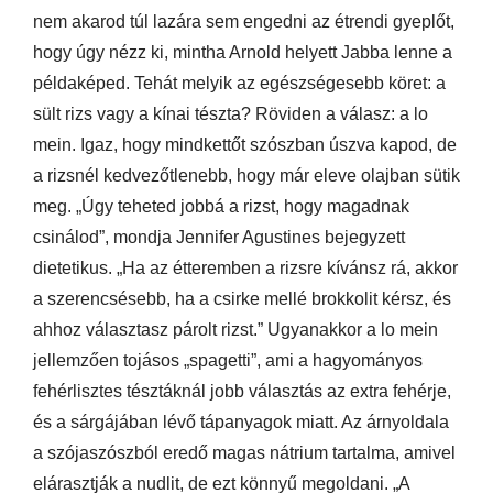
nem akarod túl lazára sem engedni az étrendi gyeplőt,
hogy úgy nézz ki, mintha Arnold helyett Jabba lenne a
példaképed. Tehát melyik az egészségesebb köret: a
sült rizs vagy a kínai tészta? Röviden a válasz: a lo
mein. Igaz, hogy mindkettőt szószban úszva kapod, de
a rizsnél kedvezőtlenebb, hogy már eleve olajban sütik
meg. „Úgy teheted jobbá a rizst, hogy magadnak
csinálod”, mondja Jennifer Agustines bejegyzett
dietetikus. „Ha az étteremben a rizsre kívánsz rá, akkor
a szerencsésebb, ha a csirke mellé brokkolit kérsz, és
ahhoz választasz párolt rizst.” Ugyanakkor a lo mein
jellemzően tojásos „spagetti”, ami a hagyományos
fehérlisztes tésztáknál jobb választás az extra fehérje,
és a sárgájában lévő tápanyagok miatt. Az árnyoldala
a szójaszószból eredő magas nátrium tartalma, amivel
elárasztják a nudlit, de ezt könnyű megoldani. „A