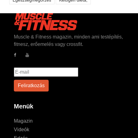
Egészségmegőrzés
Ketogén diéta,
Muscle & Fitness magazin, minden ami testépítés,
fitnesz, erőemelés vagy crossfit.
Menük
Magazin
Videók