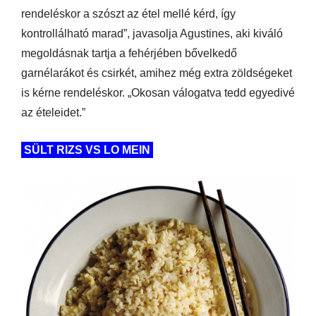
rendeléskor a szószt az étel mellé kérd, így
kontrollálható marad”, javasolja Agustines, aki kiváló
megoldásnak tartja a fehérjében bővelkedő
garnélarákot és csirkét, amihez még extra zöldségeket
is kérne rendeléskor. „Okosan válogatva tedd egyedivé
az ételeidet.”
SÜLT RIZS VS LO MEIN