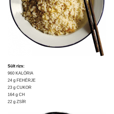
Sült rizs:
960 KALÓRIA
24 g FEHÉRJE
23 g CUKOR
164 g CH
22 g ZSÍR