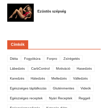
Ezüstös szépség
Címkék
Diéta
Fogyókúra
Forpro
Zsírégetés
Lábedzés
CarbControl
Motiváció
Hasedzés
Karedzés
Hátedzés
Melledzés
Válledzés
Egészséges táplálkozás
Gluténmentes
Videók
Egészséges receptek
Nyári Receptek
Reggeli