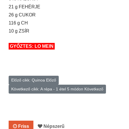
21 g FEHÉRJE
26 g CUKOR
116 g CH
10 g ZSÍR
GYŐZTES: LO MEIN
Előző cikk: Quinoa
Előző
Következő cikk: A répa - 1 étel 5 módon
Következő
Friss
Népszerű