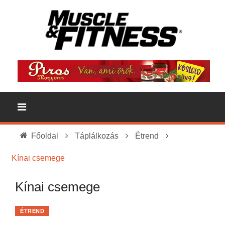
Főoldal
Táplálkozás
Étrend
Kínai csemege
Kínai csemege
ÉTREND