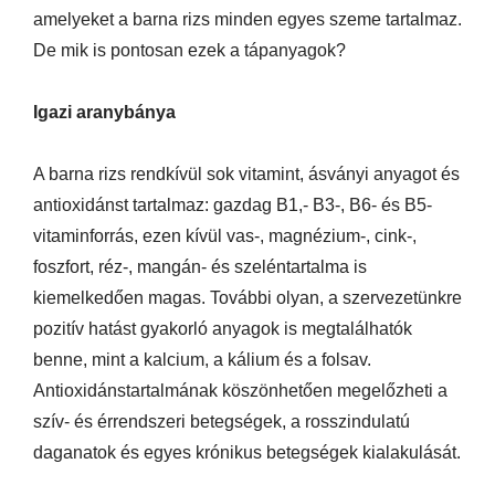
amelyeket a barna rizs minden egyes szeme tartalmaz.
De mik is pontosan ezek a tápanyagok?
Igazi aranybánya
A barna rizs rendkívül sok vitamint, ásványi anyagot és
antioxidánst tartalmaz: gazdag B1,- B3-, B6- és B5-
vitaminforrás, ezen kívül vas-, magnézium-, cink-,
foszfort, réz-, mangán- és szeléntartalma is
kiemelkedően magas. További olyan, a szervezetünkre
pozitív hatást gyakorló anyagok is megtalálhatók
benne, mint a kalcium, a kálium és a folsav.
Antioxidánstartalmának köszönhetően megelőzheti a
szív- és érrendszeri betegségek, a rosszindulatú
daganatok és egyes krónikus betegségek kialakulását.