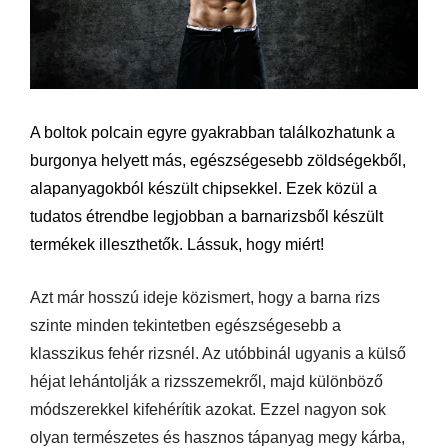
A boltok polcain egyre gyakrabban találkozhatunk a
burgonya helyett más, egészségesebb zöldségekből,
alapanyagokból készült chipsekkel. Ezek közül a
tudatos étrendbe legjobban a barnarizsből készült
termékek illeszthetők. Lássuk, hogy miért!
Azt már hosszú ideje közismert, hogy a barna rizs
szinte minden tekintetben egészségesebb a
klasszikus fehér rizsnél. Az utóbbinál ugyanis a külső
héjat lehántolják a rizsszemekről, majd különböző
módszerekkel kifehérítik azokat. Ezzel nagyon sok
olyan természetes és hasznos tápanyag megy kárba,