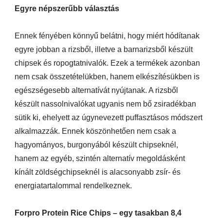
Egyre népszerűbb választás
Ennek fényében könnyű belátni, hogy miért hódítanak
egyre jobban a rizsből, illetve a barnarizsből készült
chipsek és ropogtatnivalók. Ezek a termékek azonban
nem csak összetételükben, hanem elkészítésükben is
egészségesebb alternatívát nyújtanak. A rizsből
készült nassolnivalókat ugyanis nem bő zsiradékban
sütik ki, ehelyett az úgynevezett puffasztásos módszert
alkalmazzák. Ennek köszönhetően nem csak a
hagyományos, burgonyából készült chipseknél,
hanem az egyéb, szintén alternatív megoldásként
kínált zöldségchipseknél is alacsonyabb zsír- és
energiatartalommal rendelkeznek.
Forpro Protein Rice Chips – egy tasakban 8,4