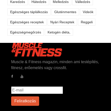
Karedzés
Hátedzés
Melledzés
Válledzés
Egészséges táplálkozás
Gluténmentes
Videók
Egészséges receptek
Nyári Receptek
Reggeli
Egészségmegőrzés
Ketogén diéta,
Muscle & Fitness magazin, minden ami testépítés,
fitnesz, erőemelés vagy crossfit.