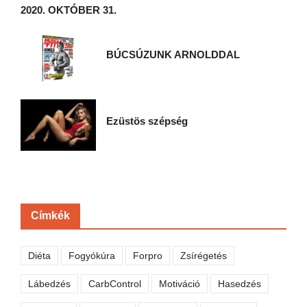
2020. OKTÓBER 31.
BÚCSÚZUNK ARNOLDDAL
Ezüstös szépség
Címkék
Diéta
Fogyókúra
Forpro
Zsírégetés
Lábedzés
CarbControl
Motiváció
Hasedzés