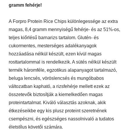
gramm fehérje!
A Forpro Protein Rice Chips különlegessége az extra
magas, 8,4 gramm mennyiségű fehérje- és az 51%-os,
teljes kiőrlésű barnarizs tartalom. Glutén- és
cukormentes, mesterséges adalékanyagok
hozzáadása nélkül készült, ezen kívül magas
rosttartalommal is rendelkezik. A sütés nélkül készült
termék háromféle, egzotikus alapanyagot tartalmazó,
beluga lencsés, vöröslencsés és mungóbabos
változatban kapható, a rizsfehérje mellett ezek az
összetevők biztosítják a kiemelkedően magas
proteintartalmat. Kiváló választás azoknak, akik
étkezéseikbe egy kis plusz proteint szeretnének
csempészni, és egészséges nassolnivaló a tudatos
életstílus követői számára.