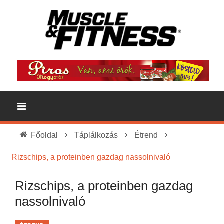
Főoldal
Táplálkozás
Étrend
Rizschips, a proteinben gazdag nassolnivaló
Rizschips, a proteinben gazdag
nassolnivaló