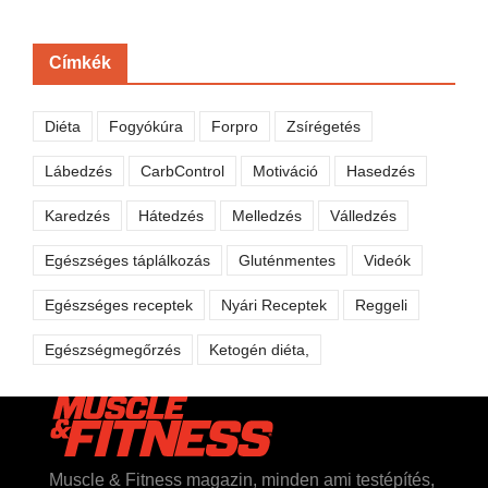
Címkék
Diéta
Fogyókúra
Forpro
Zsírégetés
Lábedzés
CarbControl
Motiváció
Hasedzés
Karedzés
Hátedzés
Melledzés
Válledzés
Egészséges táplálkozás
Gluténmentes
Videók
Egészséges receptek
Nyári Receptek
Reggeli
Egészségmegőrzés
Ketogén diéta,
Muscle & Fitness magazin, minden ami testépítés,