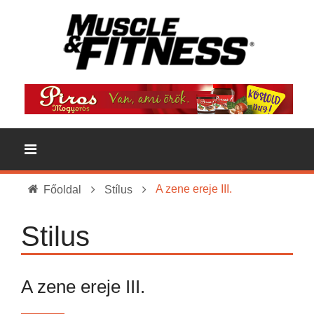
A zene ereje III.
Főoldal
Stílus
Stilus
A zene ereje III.