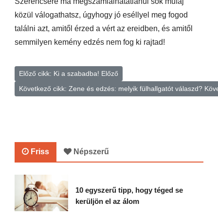
Szerencsére ma megszámlálhatatlanul sok műfaj
közül válogathatsz, úgyhogy jó eséllyel meg fogod
találni azt, amitől érzed a vért az ereidben, és amitől
semmilyen kemény edzés nem fog ki rajtad!
Előző cikk: Ki a szabadba!
Előző
Következő cikk: Zene és edzés: melyik fülhallgatót válaszd?
Köv
Friss
Népszerű
10 egyszerű tipp, hogy téged se
kerüljön el az álom