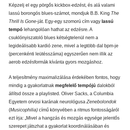
Képzelj el egy pörgős kickbox-edzést, és alá valami
lassú borongós blues-számot, mondjuk B.B. King
The
Thrill Is Gone
-ját. Egy-egy szomorú cím vagy
lassú
tempó
lehangolóan hathat az edzésre. A
csuklónyiszatoló blues kétségtelenül nem a
legideálisabb kardió zene, mivel a legtöbb dal bpm-je
(percenkénti leütésszáma) egyszerűen nem illik az
aerob edzésformák kívánta gyors mozgáshoz.
A teljesítmény maximalizálása érdekében fontos, hogy
mindig a gyakorlatnak
megfelelő tempójú
dalokból
állítsd össze a playlisted. Oliver Sacks, a Columbia
Egyetem orvosi karának neurológusa
Zenebolondok
(
Musicophilia)
című könyvében a ritmus fontosságáról
ezt írja: „Mivel a hangzás és mozgás egysége jelentős
szerepet játszhat a gyakorlat koordinálásában és