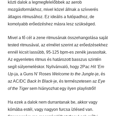
közti dalok a legmegfelelőbbek az aerob
mozgásformákhoz, mivel közel állnak a szívverés
átlagos ritmusához. Ez ideális a futópadhoz, de
komolyabb erőedzéshez másra lesz szükséged.
Mivel a fő cél a zene ritmusának összehangolása saját
tested ritmusával, az elmélet szerint az erőedzésekhez
ennél kicsit lassúbb, 95-125 bpm-es zenék javasoltak.
Az egyenletes ritmus és határozott basszus szintén
segít súlyemeléskor. Nyilvánvaló, hogy 2Pac
Hit ’Em
Up
-ja, a Guns N’ Roses
Welcome to the Jungle
-je, és
az AC/DC
Back In Black
-je, és természetesen az
Eye
of the Tiger
sem hiányozhat egy ilyen playlistről!
Ha ezek a dalok nem durrantanak be, akkor vagy
kómába estél, vagy nagyon furcsa ízlésed van.