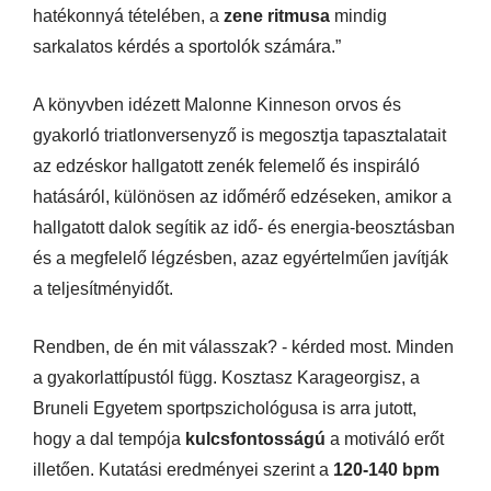
hatékonnyá tételében, a
zene ritmusa
mindig
sarkalatos kérdés a sportolók számára.”
A könyvben idézett Malonne Kinneson orvos és
gyakorló triatlonversenyző is megosztja tapasztalatait
az edzéskor hallgatott zenék felemelő és inspiráló
hatásáról, különösen az időmérő edzéseken, amikor a
hallgatott dalok segítik az idő- és energia-beosztásban
és a megfelelő légzésben, azaz egyértelműen javítják
a teljesítményidőt.
Rendben, de én mit válasszak? - kérded most. Minden
a gyakorlattípustól függ. Kosztasz Karageorgisz, a
Bruneli Egyetem sportpszichológusa is arra jutott,
hogy a dal tempója
kulcsfontosságú
a motiváló erőt
illetően. Kutatási eredményei szerint a
120-140 bpm