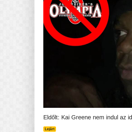
Pasta-túra - avagy A TÉSZTA
MINDENNAPI KENYERÜNK
A karácsonyról dióhéjban
Eldőlt: Kai Greene nem indul az i
Lejárt