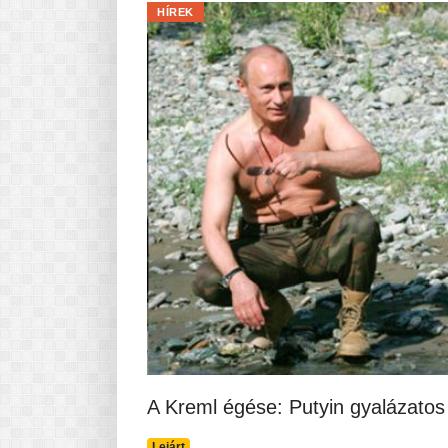
HÍREK
A Kreml égése: Putyin gyalázatos
Lejárt