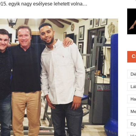
015. egyik nagy esélyese lehetett volna…
C
Di
Lá
Ha
Me
Eg