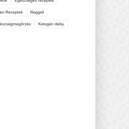
deók
Egészséges receptek
ári Receptek
Reggeli
észségmegőrzés
Ketogén diéta,