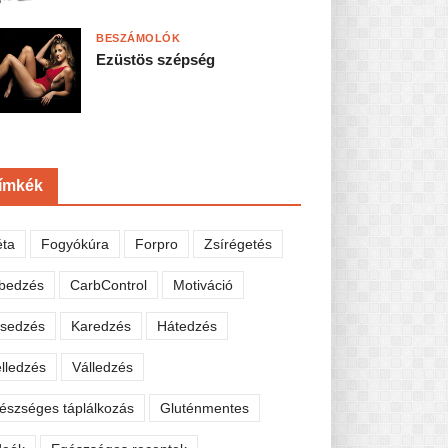
BESZÁMOLÓK
Ezüstös szépség
ímkék
éta
Fogyókúra
Forpro
Zsírégetés
bedzés
CarbControl
Motiváció
sedzés
Karedzés
Hátedzés
lledzés
Válledzés
észséges táplálkozás
Gluténmentes