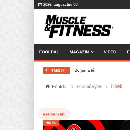
2026. augusztus 08.
FŐOLDAL
MAGAZIN
VIDEÓ
E
MINDENNAPI KENYERÜNK
A karácsonyról dióhéjban
TRENDI
Döljön a lé
DETOX
Jó kaják vs. Rossz kaják?
Hirek
Főoldal
Események
10 dolog, amit tudnod kell...
Az érzelmi evés ördögi köre
Ketogén diéta pro-kontra
esemenyek,
A hidratáció fontossága: 10 t
Köredzés csak haladóknak! - C
HÍREK
A ZABKÁSA TÖRTÉNETE – és az