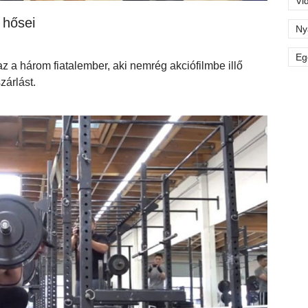
Vi
 hősei
Ny
Eg
z a három fiatalember, aki nemrég akciófilmbe illő
zárlást.