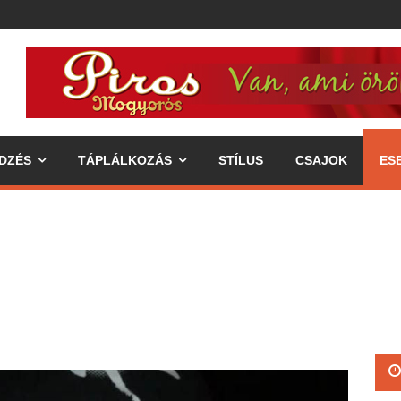
DZÉS
TÁPLÁLKOZÁS
STÍLUS
CSAJOK
ES
ipp az egészséges életmódhoz
élkereszben a váll
 annak fogyasztásával járó előnyök