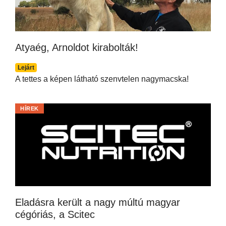
Atyaég, Arnoldot kirabolták!
Lejárt
A tettes a képen látható szenvtelen nagymacska!
HÍREK
Eladásra került a nagy múltú magyar
cégóriás, a Scitec