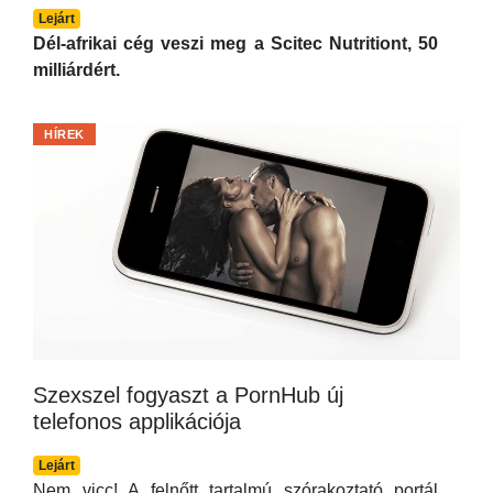
Lejárt
Dél-afrikai cég veszi meg a Scitec Nutritiont, 50
milliárdért.
HÍREK
Szexszel fogyaszt a PornHub új
telefonos applikációja
Lejárt
Nem vicc! A felnőtt tartalmú szórakoztató portál