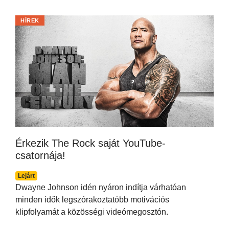
HÍREK
Érkezik The Rock saját YouTube-
csatornája!
Lejárt
Dwayne Johnson idén nyáron indítja várhatóan
minden idők legszórakoztatóbb motivációs
klipfolyamát a közösségi videómegosztón.