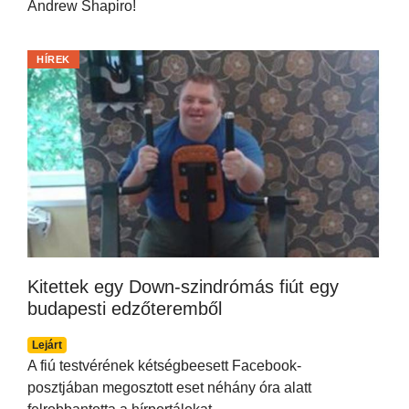
Andrew Shapiro!
HÍREK
Kitettek egy Down-szindrómás fiút egy
budapesti edzőteremből
Lejárt
A fiú testvérének kétségbeesett Facebook-
posztjában megosztott eset néhány óra alatt