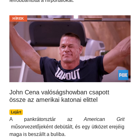
felrobbantotta a hírportálokat.
HÍREK
John Cena valóságshowban csapott
össze az amerikai katonai elittel
Lejárt
A pankrátorsztár az
American Grit
műsorvezetőjeként debütált, és egy ütközet erejéig
maga is beszállt a buliba.