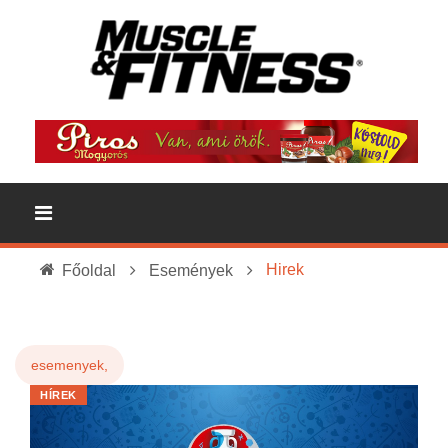
Hirek
Főoldal
Események
esemenyek,
HÍREK