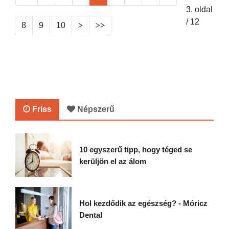
3. oldal
/ 12
8
9
10
Friss
Népszerű
10 egyszerű tipp, hogy téged se
kerüljön el az álom
Hol kezdődik az egészség? - Móricz
Dental