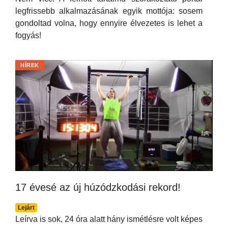
legfrissebb alkalmazásának egyik mottója: sosem
gondoltad volna, hogy ennyire élvezetes is lehet a
fogyás!
HÍREK
17 évesé az új húzódzkodási rekord!
Lejárt
Leírva is sok, 24 óra alatt hány ismétlésre volt képes