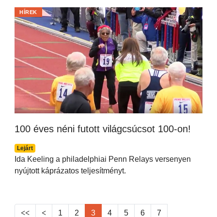
HÍREK
100 éves néni futott világcsúcsot 100-on!
Lejárt
Ida Keeling a philadelphiai Penn Relays versenyen
nyújtott káprázatos teljesítményt.
1
2
3
4
5
6
7