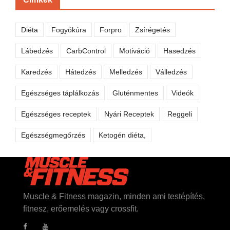
Diéta
Fogyókúra
Forpro
Zsírégetés
Lábedzés
CarbControl
Motiváció
Hasedzés
Karedzés
Hátedzés
Melledzés
Válledzés
Egészséges táplálkozás
Gluténmentes
Videók
Egészséges receptek
Nyári Receptek
Reggeli
Egészségmegőrzés
Ketogén diéta,
Muscle & Fitness magazin, minden ami testépítés,
fitnesz, erőemelés vagy crossfit.