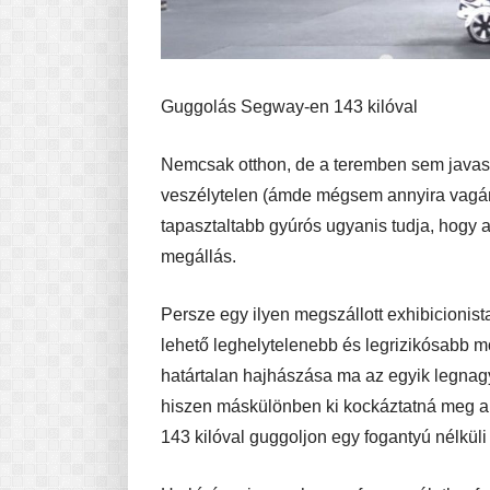
Guggolás Segway-en 143 kilóval
Nemcsak otthon, de a teremben sem javas
veszélytelen (ámde mégsem annyira vagán
tapasztaltabb gyúrós ugyanis tudja, hogy a
megállás.
Persze egy ilyen megszállott exhibicionist
lehető leghelytelenebb és legrizikósabb 
határtalan hajhászása ma az egyik legnagyo
hiszen máskülönben ki kockáztatná meg a 
143 kilóval guggoljon egy fogantyú nélk