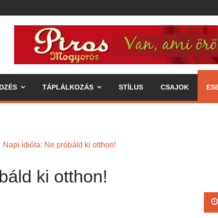
DZÉS
TÁPLÁLKOZÁS
STÍLUS
CSAJOK
ES
Napi idióta: Ne próbáld ki otthon!
báld ki otthon!
ipp az egészséges életmódhoz
élkereszben a váll
 annak fogyasztásával járó előnyök