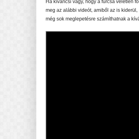
Ha kíváncsi vagy, hogy a furcsa véletlen 
meg az alábbi videót, amiből az is kiderül,
még sok meglepetésre számíthatnak a kívá