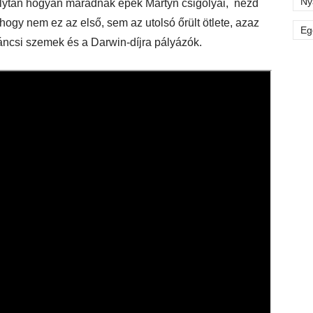
Ny
folytán hogyan maradnak épek Martyn csigolyái, nézd
 hogy nem ez az első, sem az utolsó őrült ötlete, azaz
Eg
ncsi szemek és a Darwin-díjra pályázók.