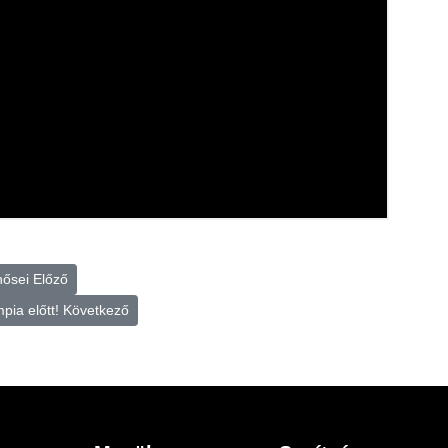
 hősei
Előző
pia előtt!
Következő