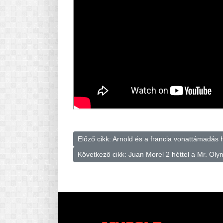
Előző cikk: Arnold és a francia vonattámadás
Következő cikk: Juan Morel 2 héttel a Mr. Olym