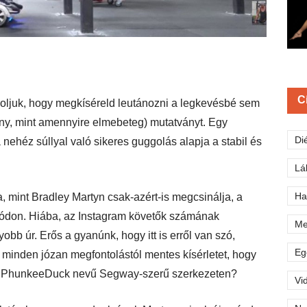
C
oljuk, hogy megkíséreld leutánozni a legkevésbé sem
y, mint amennyire elmebeteg) mutatványt. Egy
Di
 nehéz súllyal való sikeres guggolás alapja a stabil és
Lá
Ha
a, mint Bradley Martyn csak-azért-is megcsinálja, a
módon. Hiába, az Instagram követők számának
Me
bb úr. Erős a gyanúnk, hogy itt is erről van szó,
Eg
minden józan megfontolástól mentes kísérletet, hogy
üli PhunkeeDuck nevű Segway-szerű szerkezeten?
Vi