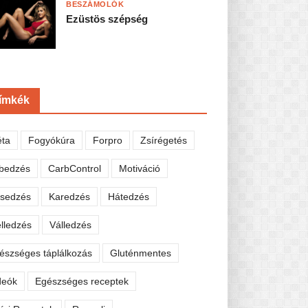
BESZÁMOLÓK
Ezüstös szépség
ímkék
éta
Fogyókúra
Forpro
Zsírégetés
bedzés
CarbControl
Motiváció
sedzés
Karedzés
Hátedzés
lledzés
Válledzés
észséges táplálkozás
Gluténmentes
deók
Egészséges receptek