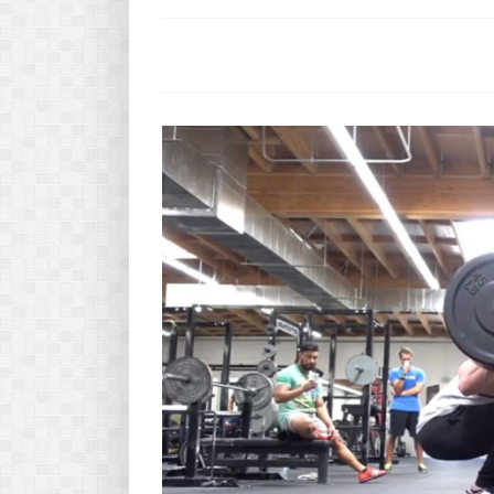
Pasta-túra - avagy A TÉSZTA
MINDENNAPI KENYERÜNK
A karácsonyról dióhéjban