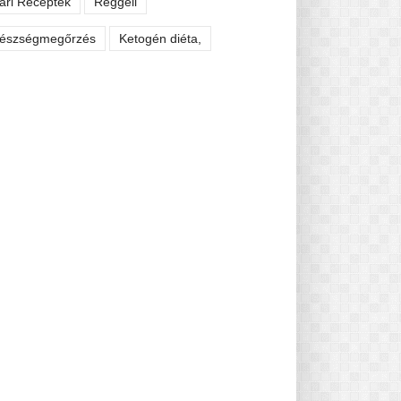
ári Receptek
Reggeli
észségmegőrzés
Ketogén diéta,