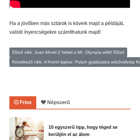
Ha a jövőben más sztárok is köveik majd a példáját,
valódi ínyencségekre számíthatunk majd!
Előző cikk: Juan Morel 2 héttel a Mr. Olympia előtt!
Előző
Következő cikk: A Kreml égése: Putyin gyalázatos edzővideója
K
Friss
Népszerű
10 egyszerű tipp, hogy téged se
kerüljön el az álom