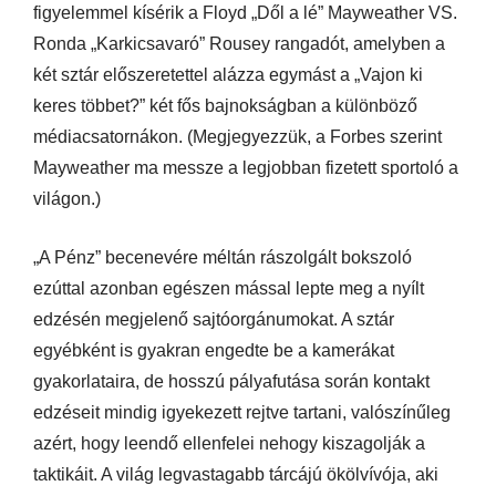
figyelemmel kísérik a Floyd „Dől a lé” Mayweather VS.
Ronda „Karkicsavaró” Rousey rangadót, amelyben a
két sztár előszeretettel alázza egymást a „Vajon ki
keres többet?” két fős bajnokságban a különböző
médiacsatornákon. (Megjegyezzük, a Forbes szerint
Mayweather ma messze a legjobban fizetett sportoló a
világon.)
„A Pénz” becenevére méltán rászolgált bokszoló
ezúttal azonban egészen mással lepte meg a nyílt
edzésén megjelenő sajtóorgánumokat. A sztár
egyébként is gyakran engedte be a kamerákat
gyakorlataira, de hosszú pályafutása során kontakt
edzéseit mindig igyekezett rejtve tartani, valószínűleg
azért, hogy leendő ellenfelei nehogy kiszagolják a
taktikáit. A világ legvastagabb tárcájú ökölvívója, aki