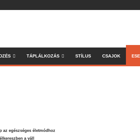
DZÉS
TÁPLÁLKOZÁS
STÍLUS
CSAJOK
ES
ipp az egészséges életmódhoz
élkereszben a váll