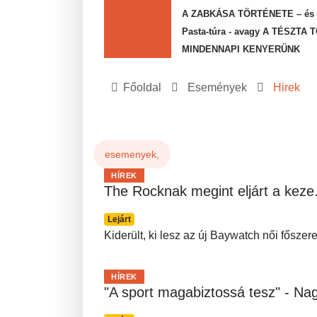
A ZABKÁSA TÖRTÉNETE – és az
Pasta-túra - avagy A TÉSZTA
MINDENNAPI KENYERÜNK
Főoldal
Események
Hirek
esemenyek,
HÍREK
The Rocknak megint eljárt a keze..
Lejárt
Kiderült, ki lesz az új Baywatch női főszere
HÍREK
"A sport magabiztossá tesz" - Nag