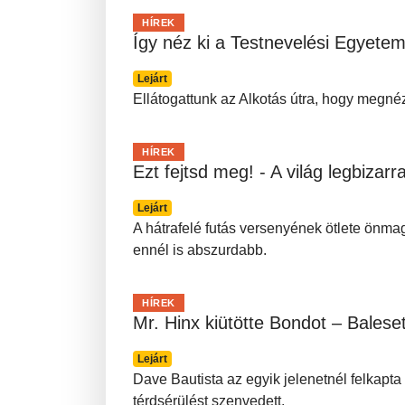
HÍREK
Így néz ki a Testnevelési Egyetem 
Lejárt
Ellátogattunk az Alkotás útra, hogy megnézz
HÍREK
Ezt fejtsd meg! - A világ legbizar
Lejárt
A hátrafelé futás versenyének ötlete önmag
ennél is abszurdabb.
HÍREK
Mr. Hinx kiütötte Bondot – Balese
Lejárt
Dave Bautista az egyik jelenetnél felkapta
térdsérülést szenvedett.