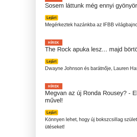
Sosem láttunk még ennyi gyönyörű
Lejárt
Megérkeztek hazánkba az IFBB világbajn
HÍREK
The Rock apuka lesz... majd bört
Lejárt
Dwayne Johnson és barátnője, Lauren Ha
HÍREK
Megvan az új Ronda Rousey? - Elk
művel!
Lejárt
Könnyen lehet, hogy új bokszcsillag szület
ütéseket!