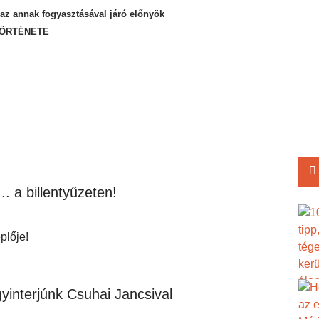
 annak fogyasztásával járó előnyök
 TÖRTÉNETE
. a billentyűzeten!
plője!
yinterjúnk Csuhai Jancsival