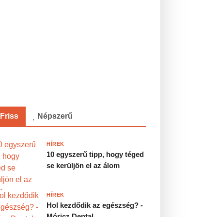
Friss
Népszerű
HÍREK
10 egyszerű tipp, hogy téged
se kerüljön el az álom
HÍREK
Hol kezdődik az egészség? -
Móricz Dental