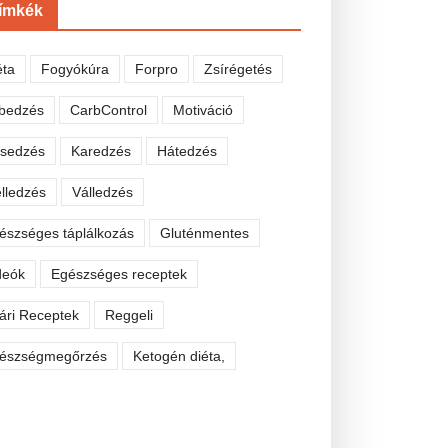
ímkék
éta
Fogyókúra
Forpro
Zsírégetés
bedzés
CarbControl
Motiváció
sedzés
Karedzés
Hátedzés
lledzés
Válledzés
észséges táplálkozás
Gluténmentes
deók
Egészséges receptek
ári Receptek
Reggeli
észségmegőrzés
Ketogén diéta,