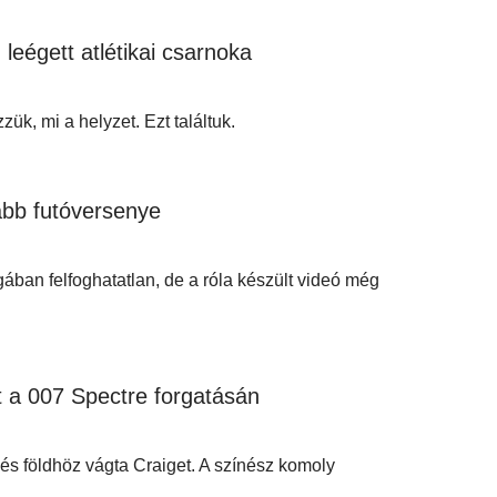
leégett atlétikai csarnoka
ük, mi a helyzet. Ezt találtuk.
rabb futóversenye
ában felfoghatatlan, de a róla készült videó még
t a 007 Spectre forgatásán
 és földhöz vágta Craiget. A színész komoly