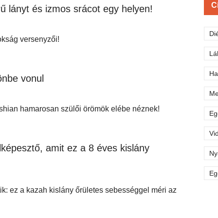
C
 lányt és izmos srácot egy helyen!
Di
okság versenyzői!
Lá
Ha
önbe vonul
Me
shian hamarosan szülői örömök elébe néznek!
Eg
Vi
épesztő, amit ez a 8 éves kislány
Ny
Eg
ik: ez a kazah kislány őrületes sebességgel méri az