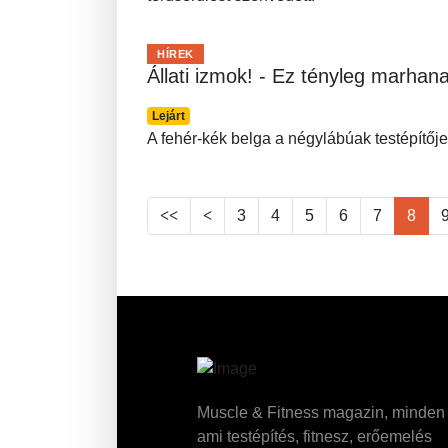
HÍREK
Állati izmok! - Ez tényleg marhan
Lejárt
A fehér-kék belga a négylábúak testépítője
3
4
5
6
7
8
Muscle & Fitness magazin, minden
ami testépítés, fitnesz, erőemelés