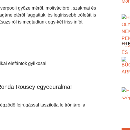
iverpooli győzelméről, motivációról, szakmai és
agánéletéről faggattuk, és legfrissebb trófeáit is
uzsiról is megtudtunk egy-két friss infót.
FIT
ikai elefántok gyilkosai.
 Ronda Rousey egyeduralma!
ződő fejrúgással taszította le trónjáról a