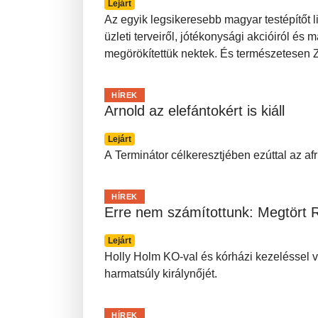
Lejárt
Az egyik legsikeresebb magyar testépítőt l
üzleti terveiről, jótékonysági akcióiról és m
megörökítettük nektek. És természetesen Zs
HÍREK
Arnold az elefántokért is kiáll
Lejárt
A Terminátor célkeresztjében ezúttal az afr
HÍREK
Erre nem számítottunk: Megtört
Lejárt
Holly Holm KO-val és kórházi kezeléssel vég
harmatsúly királynőjét.
HÍREK