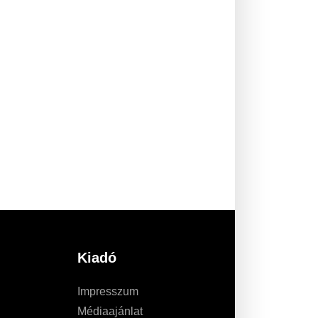
Kiadó
Impresszum
Médiaajánlat