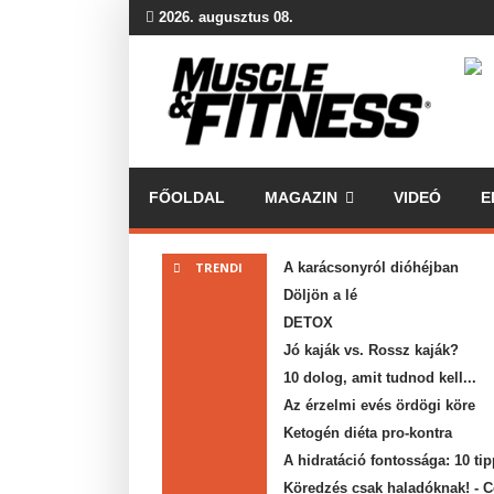
2026. augusztus 08.
FŐOLDAL
MAGAZIN
VIDEÓ
E
TRENDI
A karácsonyról dióhéjban
Döljön a lé
DETOX
Jó kaják vs. Rossz kaják?
10 dolog, amit tudnod kell...
Az érzelmi evés ördögi köre
Ketogén diéta pro-kontra
A hidratáció fontossága: 10 t
Köredzés csak haladóknak! - C