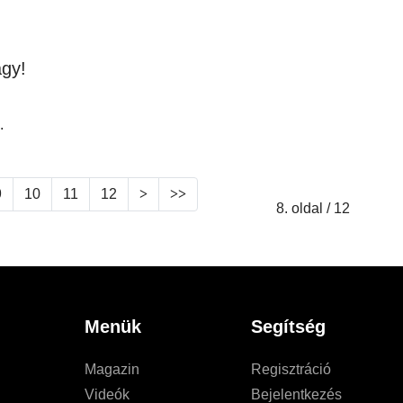
agy!
.
9
10
11
12
8. oldal / 12
Menük
Segítség
Magazin
Regisztráció
Videók
Bejelentkezés