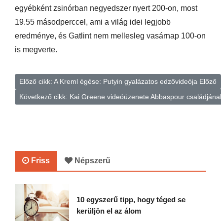
egyébként zsinórban negyedszer nyert 200-on, most
19.55 másodperccel, ami a világ idei legjobb
eredménye, és Gatlint nem mellesleg vasárnap 100-on
is megverte.
Előző cikk: A Kreml égése: Putyin gyalázatos edzővideója
Előző
Következő cikk: Kai Greene videóüzenete Abbaspour családján
Friss
Népszerű
10 egyszerű tipp, hogy téged se
kerüljön el az álom