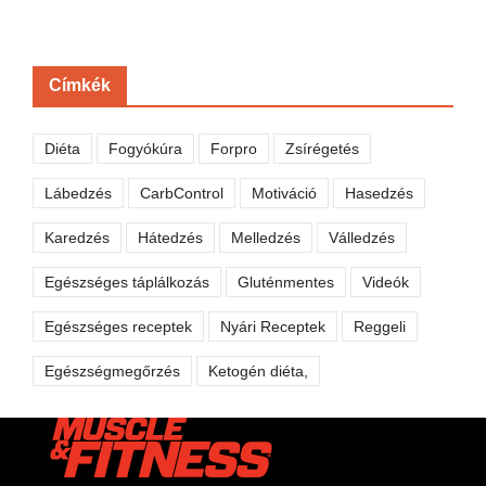
Címkék
Diéta
Fogyókúra
Forpro
Zsírégetés
Lábedzés
CarbControl
Motiváció
Hasedzés
Karedzés
Hátedzés
Melledzés
Válledzés
Egészséges táplálkozás
Gluténmentes
Videók
Egészséges receptek
Nyári Receptek
Reggeli
Egészségmegőrzés
Ketogén diéta,