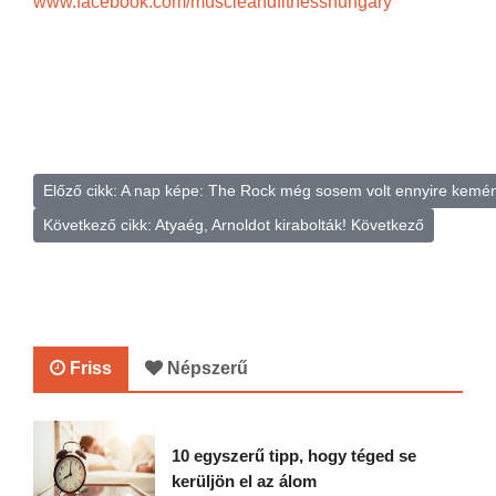
www.facebook.com/muscleandfitnesshungary
Előző cikk: A nap képe: The Rock még sosem volt ennyire kemé
Következő cikk: Atyaég, Arnoldot kirabolták!
Következő
Friss
Népszerű
10 egyszerű tipp, hogy téged se
kerüljön el az álom