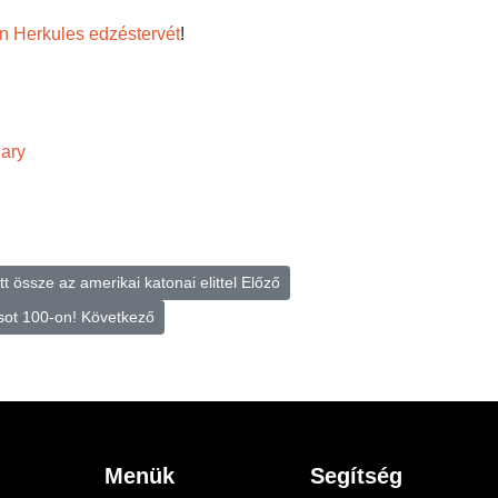
 Herkules edzéstervét
!
ary
 össze az amerikai katonai elittel
Előző
csot 100-on!
Következő
Menük
Segítség