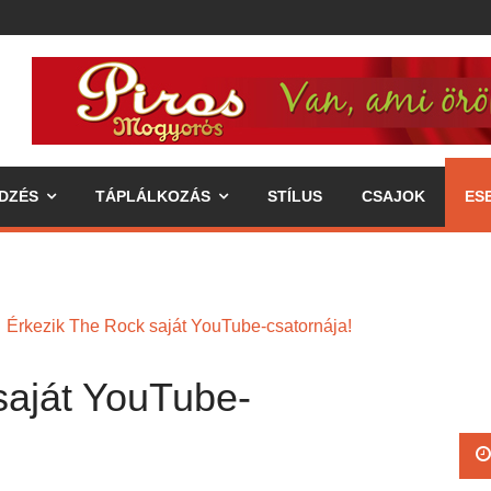
DZÉS
TÁPLÁLKOZÁS
STÍLUS
CSAJOK
ES
Érkezik The Rock saját YouTube-csatornája!
saját YouTube-
ipp az egészséges életmódhoz
élkereszben a váll
 annak fogyasztásával járó előnyök