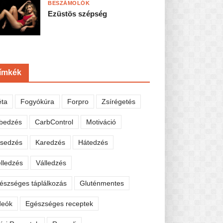
BESZÁMOLÓK
Ezüstös szépség
ímkék
éta
Fogyókúra
Forpro
Zsírégetés
bedzés
CarbControl
Motiváció
sedzés
Karedzés
Hátedzés
lledzés
Válledzés
észséges táplálkozás
Gluténmentes
deók
Egészséges receptek