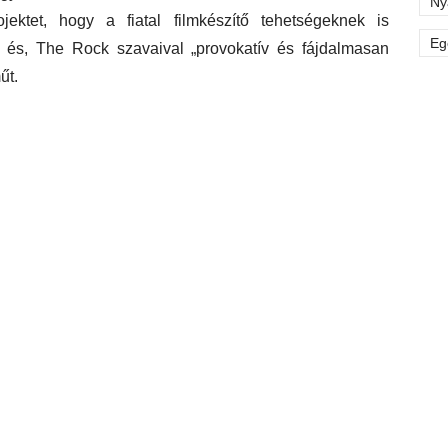
Ny
ektet, hogy a fiatal filmkészítő tehetségeknek is
Eg
ó, és, The Rock szavaival „provokatív és fájdalmasan
űt.