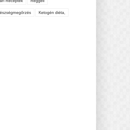
ári Receptek
Reggeli
észségmegőrzés
Ketogén diéta,