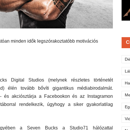
tóan minden idők legszórakoztatóbb motivációs
C
Di
Lá
s Digital Studios (melynek részletes történetét
Ha
d) élén tovább bővíti gigantikus médiabirodalmát.
Me
r- és akciósztárja a Facebookon és az Instagramon
áborral rendelkezik, úgyhogy a siker gyakorlatilag
Eg
Vi
egyében a Seven Bucks a Studio71 hálózattal