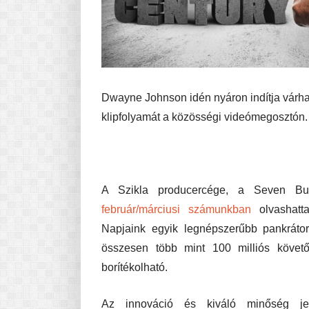
Dwayne Johnson idén nyáron indítja várha
klipfolyamát a közösségi videómegosztón.
A Szikla producercége, a Seven Buck
február/márciusi számunkban
olvashatta
Napjaink egyik legnépszerűbb pankráto
összesen több mint 100 milliós követőt
borítékolható.
Az innováció és kiváló minőség j