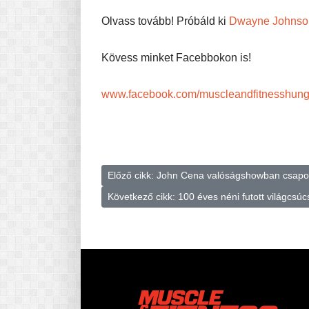
Olvass tovább! Próbáld ki
Dwayne Johnson
Kövess minket Facebbokon is!
www.facebook.com/muscleandfitnesshung
Előző cikk: John Cena valóságshowban csapott
Következő cikk: 100 éves néni futott világcsú