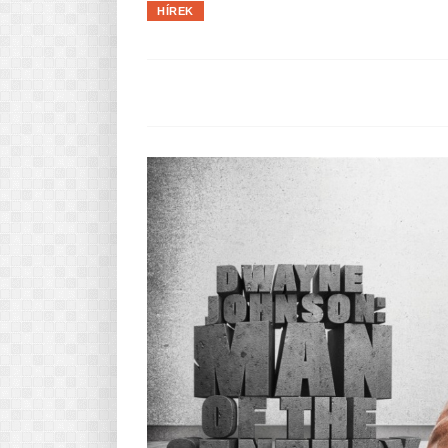
HÍREK
Pasta-túra - avagy A TÉSZTA
MINDENNAPI KENYERÜNK
A karácsonyról dióhéjban