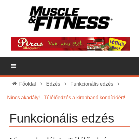
Főoldal
Edzés
Funkcionális edzés
Nincs akadály! - Túlélőedzés a kirobbanó kondícióért!
Funkcionális edzés