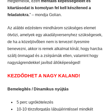
megterhelők, ezért
mentális képességeidet és
kitartásodat is komolyan fel kell készítened a
feladatokra.
” – mondja Golian.
Az alábbi edzésterv mindhárom szükséges elemet
ötvözi, amelyek egy akadályversenyhez szükségesek,
de ha a közeljövőben nem is tervezel ilyesmire
benevezni, akkor is remek alkalmat kínál, hogy harcba
szállj önmagad és a zsírpárnák ellen, valamint hogy
nagyságrendekkel javítsd állóképeséged!
KEZDŐDHET A NAGY KALAND!
Bemelegítés / Dinamikus nyújtás
5 perc ugrókötelezés
10-10 törzsforgatás lábujjérintéssel mindkét