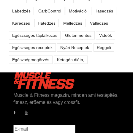
Lábedzés
CarbControl
Motiváció
Hasedzés
Karedzés
Hátedzés
Melledzés
Válledzés
Egészséges táplálkozás
Gluténmentes
Videók
Egészséges receptek
Nyári Receptek
Reggeli
Egészségmegőrzés
Ketogén diéta,
Muscle & Fitness magazin, minden ami testépítés,
fitnesz, erőemelés vagy crossfit.