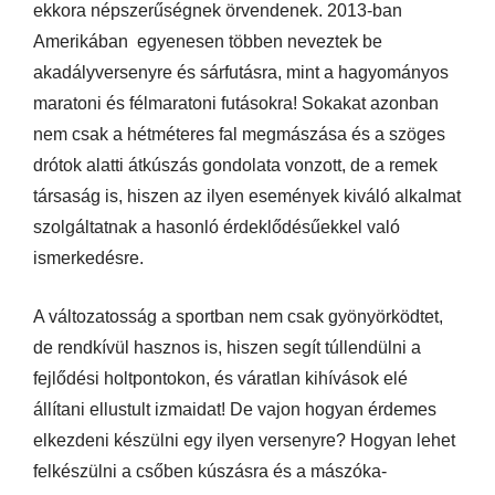
ekkora népszerűségnek örvendenek. 2013-ban
Amerikában egyenesen többen neveztek be
akadályversenyre és sárfutásra, mint a hagyományos
maratoni és félmaratoni futásokra! Sokakat azonban
nem csak a hétméteres fal megmászása és a szöges
drótok alatti átkúszás gondolata vonzott, de a remek
társaság is, hiszen az ilyen események kiváló alkalmat
szolgáltatnak a hasonló érdeklődésűekkel való
ismerkedésre.
A változatosság a sportban nem csak gyönyörködtet,
de rendkívül hasznos is, hiszen segít túllendülni a
fejlődési holtpontokon, és váratlan kihívások elé
állítani ellustult izmaidat! De vajon hogyan érdemes
elkezdeni készülni egy ilyen versenyre? Hogyan lehet
felkészülni a csőben kúszásra és a mászóka-