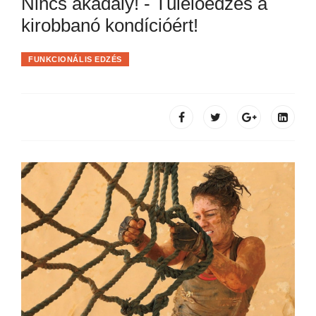
Nincs akadály! - Túlélőedzés a
kirobbanó kondícióért!
FUNKCIONÁLIS EDZÉS