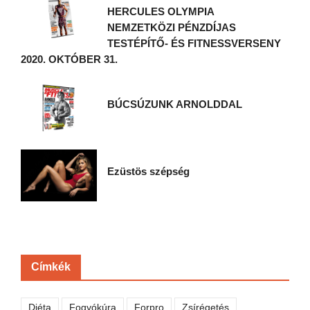
HERCULES OLYMPIA
NEMZETKÖZI PÉNZDÍJAS
TESTÉPÍTŐ- ÉS FITNESSVERSENY
2020. OKTÓBER 31.
BÚCSÚZUNK ARNOLDDAL
Ezüstös szépség
Címkék
Diéta
Fogyókúra
Forpro
Zsírégetés