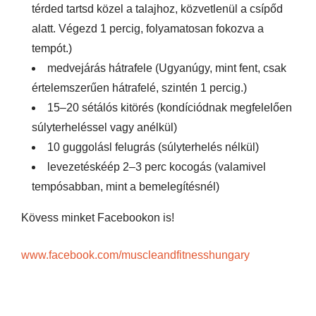
térded tartsd közel a talajhoz, közvetlenül a csípőd
alatt. Végezd 1 percig, folyamatosan fokozva a
tempót.)
medvejárás hátrafele (Ugyanúgy, mint fent, csak
értelemszerűen hátrafelé, szintén 1 percig.)
15–20 sétálós kitörés (kondíciódnak megfelelően
súlyterheléssel vagy anélkül)
10 guggolásl felugrás (súlyterhelés nélkül)
levezetéskéép 2–3 perc kocogás (valamivel
tempósabban, mint a bemelegítésnél)
Kövess minket Facebookon is!
www.facebook.com/muscleandfitnesshungary