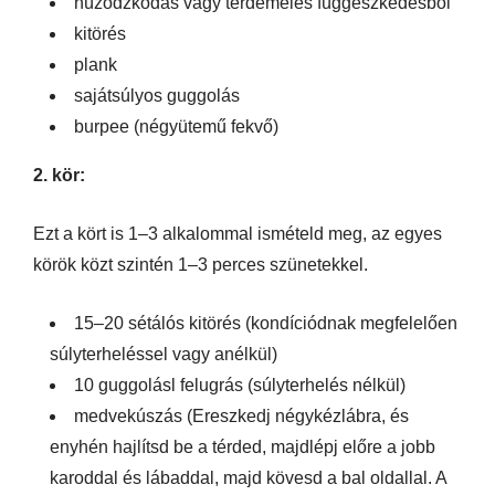
húzódzkodás vagy térdemelés függeszkedésből
kitörés
plank
sajátsúlyos guggolás
burpee (négyütemű fekvő)
2. kör:
Ezt a kört is 1–3 alkalommal ismételd meg, az egyes
körök közt szintén 1–3 perces szünetekkel.
15–20 sétálós kitörés (kondíciódnak megfelelően
súlyterheléssel vagy anélkül)
10 guggolásl felugrás (súlyterhelés nélkül)
medvekúszás (Ereszkedj négykézlábra, és
enyhén hajlítsd be a térded, majdlépj előre a jobb
karoddal és lábaddal, majd kövesd a bal oldallal. A