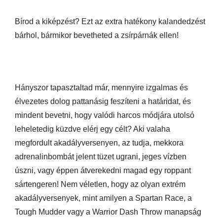
Bírod a kiképzést? Ezt az extra hatékony kalandedzést
bárhol, bármikor bevetheted a zsírpárnák ellen!
Hányszor tapasztaltad már, mennyire izgalmas és
élvezetes dolog pattanásig feszíteni a határidat, és
mindent bevetni, hogy valódi harcos módjára utolsó
leheletedig küzdve elérj egy célt? Aki valaha
megfordult akadályversenyen, az tudja, mekkora
adrenalinbombát jelent tüzet ugrani, jeges vízben
úszni, vagy éppen átverekedni magad egy roppant
sártengeren! Nem véletlen, hogy az olyan extrém
akadályversenyek, mint amilyen a Spartan Race, a
Tough Mudder vagy a Warrior Dash Throw manapság