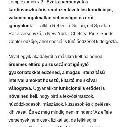
komplexumokra?
„Ezek a versenyek a
kardiovaszkuláris rendszer kivételes kondícióját,
valamint irgalmatlan sebességet és erőt
igényelnek.”
– állítja Rebecca Golian, elit Spartan
Race versenyző, a New-York-i Chelsea Piers Sports
Center edzője, ahol speciális túlélőedzését kidolgozta.
Mivel egyik akadályról a másikra kell haladnod,
érdemes eltérő pulzusszámot igénylő
gyakorlatokkal edzened, a magas intenzitású
intervallumokat hosszú, kitartó munkával
váltogatva.
Ugyanakkor
funkcionális erődet is
növelned kell,
hogy bírd a fekvőtámaszok,
húzódzkodások, mászások, kúszások és cipelések
kihívását! És ez még mindig nem minden: “Az efféle
versenyek nem csak fizikailag, de lelkileg is