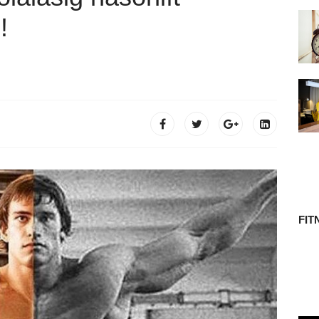
 TÖRTÉNETE
!
FIT