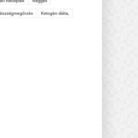
ári Receptek
Reggeli
észségmegőrzés
Ketogén diéta,