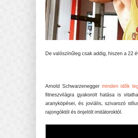
De valószínűleg csak addig, hiszen a 22 
Arnold Schwarzenegger
minden idők leg
fitneszvilágra gyakorolt hatása is vitath
aranyköpései, és joviális, szivarozó st
rajongóktól és önjelölt imitátoroktól.