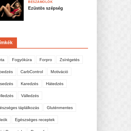
BESZÁMOLÓK
Ezüstös szépség
ímkék
éta
Fogyókúra
Forpro
Zsírégetés
bedzés
CarbControl
Motiváció
sedzés
Karedzés
Hátedzés
lledzés
Válledzés
észséges táplálkozás
Gluténmentes
deók
Egészséges receptek