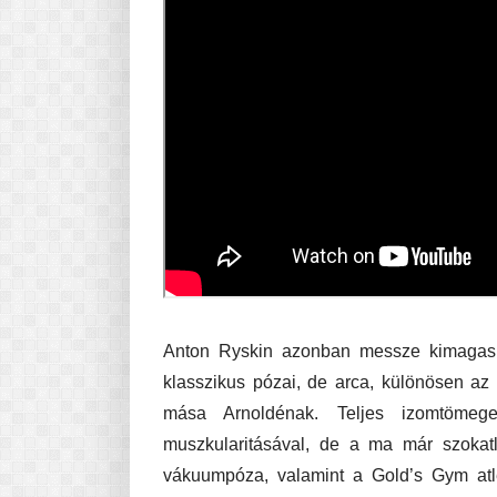
Anton Ryskin azonban messze kimagasli
klasszikus pózai, de arca, különösen az 
mása Arnoldénak. Teljes izomtöme
muszkularitásával, de a ma már szokat
vákuumpóza, valamint a Gold’s Gym atlé