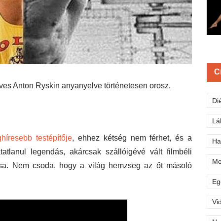
C
éves Anton Ryskin anyanyelve történetesen orosz.
Di
Lá
híresebb testépítője
, ehhez kétség nem férhet, és a
Ha
atatlanul legendás, akárcsak szállóigévé vált filmbéli
Me
ílusa. Nem csoda, hogy a világ hemzseg az őt másoló
Eg
Vi