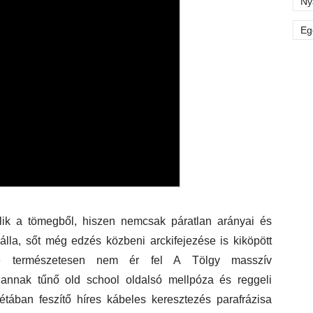
Ny
Eg
k a tömegből, hiszen nemcsak páratlan arányai és
álla, sőt még edzés közbeni arckifejezése is kiköpött
ge természetesen nem ér fel A Tölgy masszív
lannak tűnő old school oldalsó mellpóza és reggeli
tában feszítő híres kábeles keresztezés parafrázisa