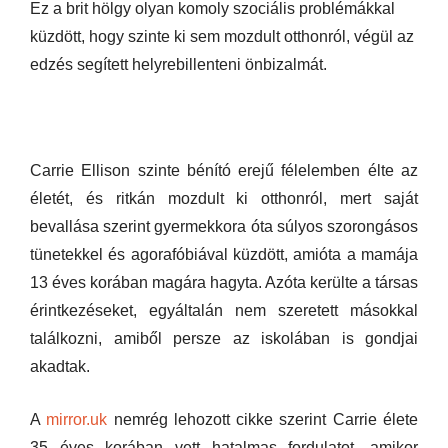
Ez a brit hölgy olyan komoly szociális problémákkal
küzdött, hogy szinte ki sem mozdult otthonról, végül az
edzés segített helyrebillenteni önbizalmát.
Carrie Ellison szinte bénító erejű félelemben élte az
életét, és ritkán mozdult ki otthonról, mert saját
bevallása szerint gyermekkora óta súlyos szorongásos
tünetekkel és agorafóbiával küzdött, amióta a mamája
13 éves korában magára hagyta. Azóta kerülte a társas
érintkezéseket, egyáltalán nem szeretett másokkal
találkozni, amiből persze az iskolában is gondjai
akadtak.
A
mirror.uk
nemrég lehozott cikke szerint Carrie élete
35 éves korában vett hatalmas fordulatot, amikor