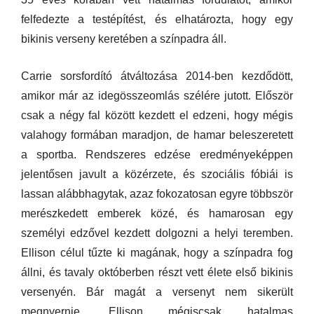
felfedezte a testépítést, és elhatározta, hogy egy
bikinis verseny keretében a színpadra áll.
Carrie sorsfordító átváltozása 2014-ben kezdődött,
amikor már az idegösszeomlás szélére jutott. Először
csak a négy fal között kezdett el edzeni, hogy mégis
valahogy formában maradjon, de hamar beleszeretett
a sportba. Rendszeres edzése eredményeképpen
jelentősen javult a közérzete, és szociális fóbiái is
lassan alábbhagytak, azaz fokozatosan egyre többször
merészkedett emberek közé, és hamarosan egy
személyi edzővel kezdett dolgozni a helyi teremben.
Ellison célul tűzte ki magának, hogy a színpadra fog
állni, és tavaly októberben részt vett élete első bikinis
versenyén. Bár magát a versenyt nem sikerült
megnyernie, Ellison mégiscsak hatalmas