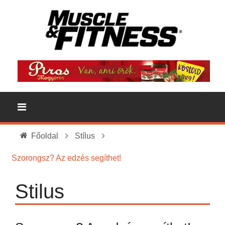
Főoldal
Stílus
Szorongsz? Az edzés segíthet!
Stilus