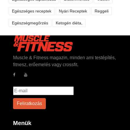
Egészséges receptek
Nyári Receptek
Reggeli
Egészségmegőrzés
Ketogén diéta,
Muscle & Fitness magazin, minden ami testépítés,
fitnesz, erőemelés vagy crossfit.
Menük