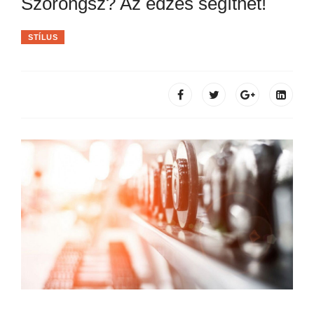
Szorongsz? Az edzés segíthet!
STÍLUS