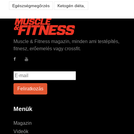
Egészségmegőrzés
Ketogén diéta,
Muscle & Fitness magazin, minden ami testépítés,
fitnesz, erőemelés vagy crossfit.
Menük
Magazin
Videók