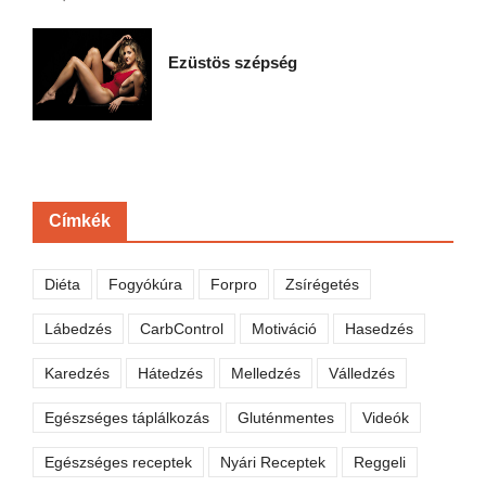
Ezüstös szépség
Címkék
Diéta
Fogyókúra
Forpro
Zsírégetés
Lábedzés
CarbControl
Motiváció
Hasedzés
Karedzés
Hátedzés
Melledzés
Válledzés
Egészséges táplálkozás
Gluténmentes
Videók
Egészséges receptek
Nyári Receptek
Reggeli