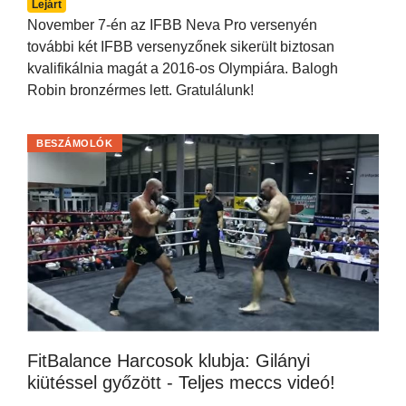
Lejárt
November 7-én az IFBB Neva Pro versenyén
további két IFBB versenyzőnek sikerült biztosan
kvalifikálnia magát a 2016-os Olympiára. Balogh
Robin bronzérmes lett. Gratulálunk!
BESZÁMOLÓK
FitBalance Harcosok klubja: Gilányi
kiütéssel győzött - Teljes meccs videó!