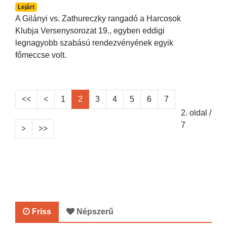
Lejárt
A Gilányi vs. Zathureczky rangadó a Harcosok
Klubja Versenysorozat 19., egyben eddigi
legnagyobb szabású rendezvényének egyik
főmeccse volt.
1
2
3
4
5
6
7
2. oldal /
7
Friss
Népszerű