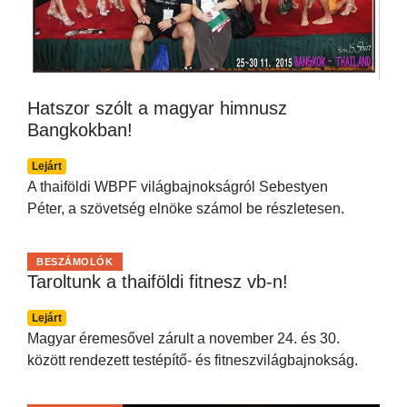
Hatszor szólt a magyar himnusz
Bangkokban!
Lejárt
A thaiföldi WBPF világbajnokságról Sebestyen
Péter, a szövetség elnöke számol be részletesen.
BESZÁMOLÓK
Taroltunk a thaiföldi fitnesz vb-n!
Lejárt
Magyar éremesővel zárult a november 24. és 30.
között rendezett testépítő- és fitneszvilágbajnokság.