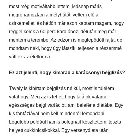
most még motiváltabb lettem. Másnap máris
megrohamoztam a mélyhűtőt, vettem elő a
csirkemellet, és hétfőn már azon kaptam magam, hogy
reggel kelek a 60 perc kardióhoz, délután meg már
mentem a terembe. Az edzőm is meglepődött rajta, de
mondtam neki, hogy úgy látszik, teljesen a részemmé
vált ez az életforma.
Ez azt jelenti, hogy kimarad a karácsonyi bejglizés?
Tavaly is kibírtam bejglizés nélkül, most is túlélem
valahogy. Még az is lehet, hogy találok valami
egészséges bejglivariációt, ami belefér a diétába. Egy
kis fantáziával nem kell mindenről lemondani.
Legutóbb például hamis bolognait készítettem, tészta
helyett cukkínicsíkokkal. Egy versenydiéta után