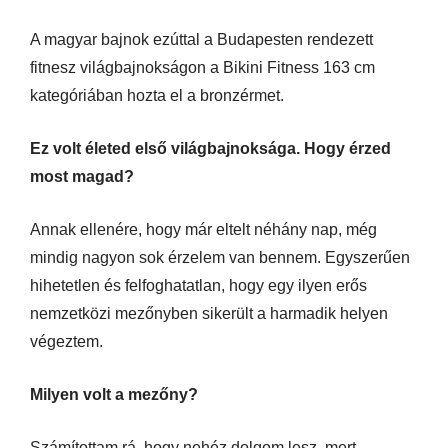
A magyar bajnok ezúttal a Budapesten rendezett
fitnesz világbajnokságon a Bikini Fitness 163 cm
kategóriában hozta el a bronzérmet.
Ez volt életed első világbajnoksága. Hogy érzed
most magad?
Annak ellenére, hogy már eltelt néhány nap, még
mindig nagyon sok érzelem van bennem. Egyszerűen
hihetetlen és felfoghatatlan, hogy egy ilyen erős
nemzetközi mezőnyben sikerült a harmadik helyen
végeztem.
Milyen volt a mezőny?
Számítottam rá, hogy nehéz dolgom lesz, mert