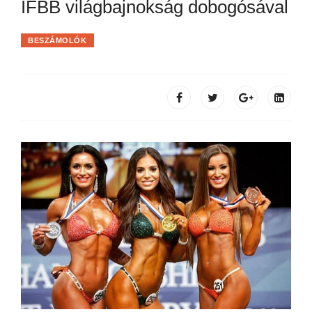
IFBB világbajnokság dobogósával
BESZÁMOLÓK