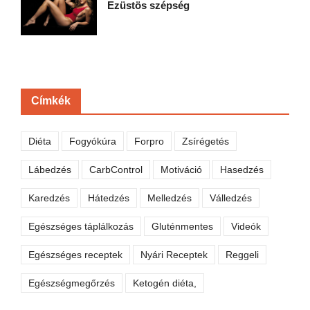
Ezüstös szépség
Címkék
Diéta
Fogyókúra
Forpro
Zsírégetés
Lábedzés
CarbControl
Motiváció
Hasedzés
Karedzés
Hátedzés
Melledzés
Válledzés
Egészséges táplálkozás
Gluténmentes
Videók
Egészséges receptek
Nyári Receptek
Reggeli
Egészségmegőrzés
Ketogén diéta,