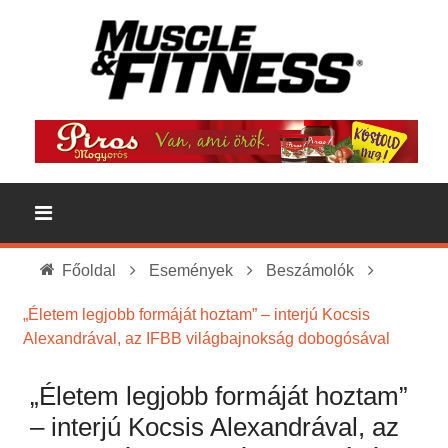
Főoldal
Események
Beszámolók
„Életem legjobb formáját hoztam” – interjú Kocsis
Alexandrával, az IFBB világbajnokság dobogósával
„Életem legjobb formáját hoztam”
– interjú Kocsis Alexandrával, az