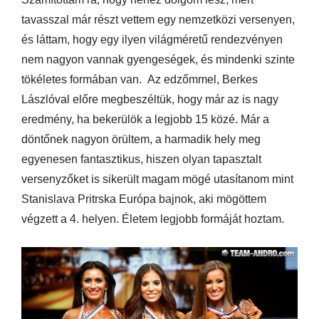
tavasszal már részt vettem egy nemzetközi versenyen,
és láttam, hogy egy ilyen világméretű rendezvényen
nem nagyon vannak gyengeségek, és mindenki szinte
tökéletes formában van. Az edzőmmel, Berkes
Lászlóval előre megbeszéltük, hogy már az is nagy
eredmény, ha bekerülök a legjobb 15 közé. Már a
döntőnek nagyon örültem, a harmadik hely meg
egyenesen fantasztikus, hiszen olyan tapasztalt
versenyzőket is sikerült magam mögé utasítanom mint
Stanislava Pritrska Európa bajnok, aki mögöttem
végzett a 4. helyen. Életem legjobb formáját hoztam.