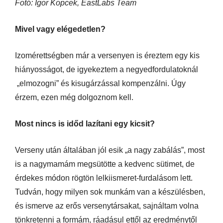
Fotó: Igor Kopcek, EastLabs Team
Mivel vagy elégedetlen?
Izomérettségben már a versenyen is éreztem egy kis
hiányosságot, de igyekeztem a negyedfordulatoknál
„elmozogni” és kisugárzással kompenzálni. Úgy
érzem, ezen még dolgoznom kell.
Most nincs is időd lazítani egy kicsit?
Verseny után általában jól esik „a nagy zabálás”, most
is a nagymamám megsütötte a kedvenc sütimet, de
érdekes módon rögtön lelkiismeret-furdalásom lett.
Tudván, hogy milyen sok munkám van a készülésben,
és ismerve az erős versenytársakat, sajnáltam volna
tönkretenni a formám, ráadásul ettől az eredménytől