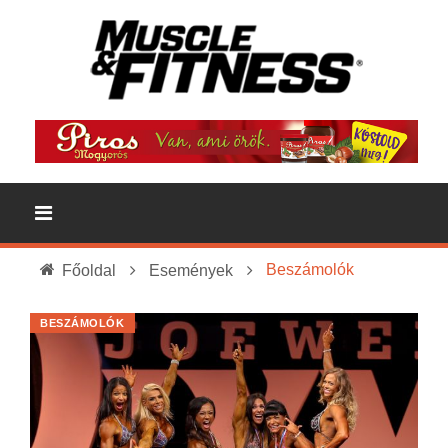
Beszámolók
Főoldal
Események
BESZÁMOLÓK