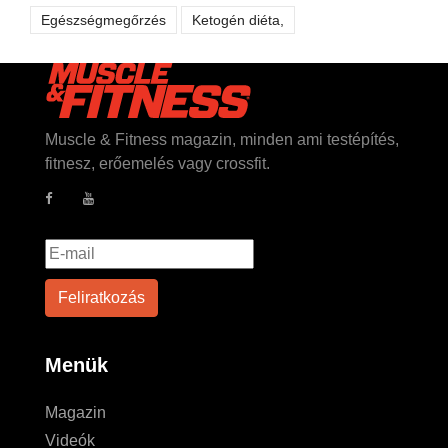
Egészségmegőrzés
Ketogén diéta,
Muscle & Fitness magazin, minden ami testépítés,
fitnesz, erőemelés vagy crossfit.
Menük
Magazin
Videók