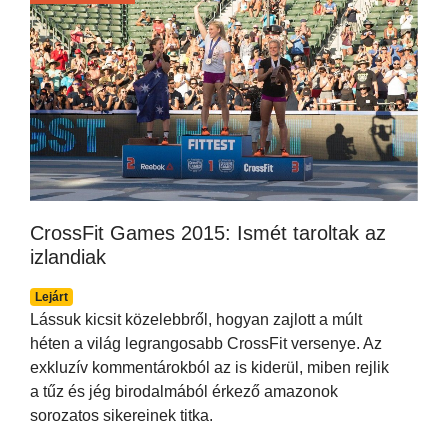
CrossFit Games 2015: Ismét taroltak az
izlandiak
Lejárt
Lássuk kicsit közelebbről, hogyan zajlott a múlt
héten a világ legrangosabb CrossFit versenye. Az
exkluzív kommentárokból az is kiderül, miben rejlik
a tűz és jég birodalmából érkező amazonok
sorozatos sikereinek titka.