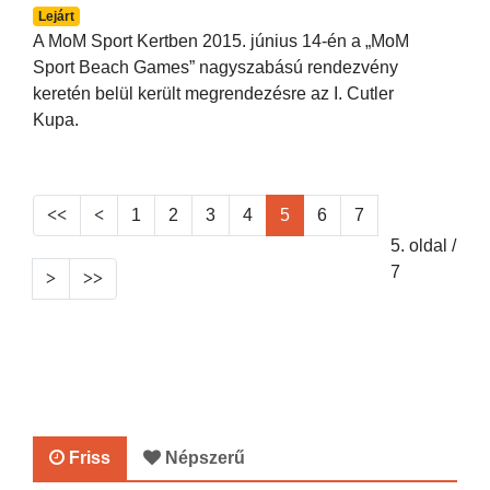
Lejárt
A MoM Sport Kertben 2015. június 14-én a „MoM
Sport Beach Games” nagyszabású rendezvény
keretén belül került megrendezésre az I. Cutler
Kupa.
1
2
3
4
5
6
7
5. oldal /
7
Friss
Népszerű