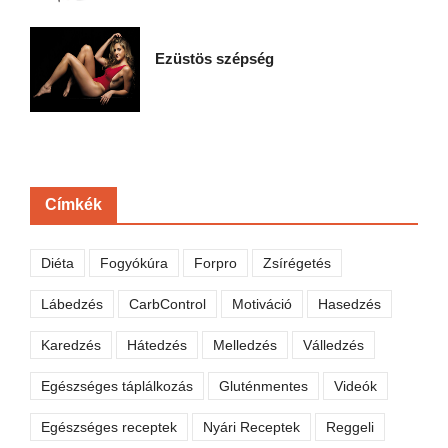
Ezüstös szépség
Címkék
Diéta
Fogyókúra
Forpro
Zsírégetés
Lábedzés
CarbControl
Motiváció
Hasedzés
Karedzés
Hátedzés
Melledzés
Válledzés
Egészséges táplálkozás
Gluténmentes
Videók
Egészséges receptek
Nyári Receptek
Reggeli