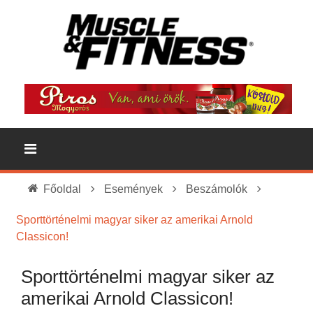
Főoldal
Események
Beszámolók
Sporttörténelmi magyar siker az amerikai Arnold
Classicon!
Sporttörténelmi magyar siker az
amerikai Arnold Classicon!