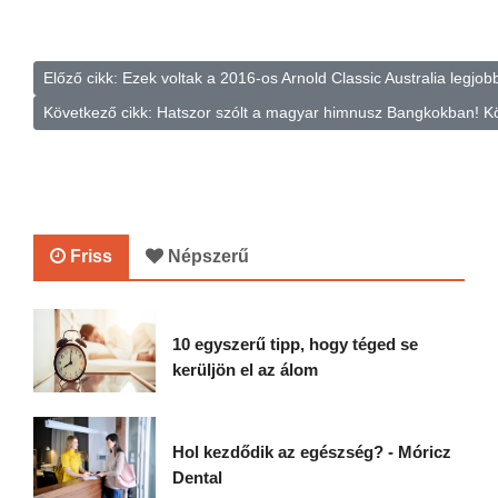
Előző cikk: Ezek voltak a 2016-os Arnold Classic Australia legjobb
Következő cikk: Hatszor szólt a magyar himnusz Bangkokban!
K
Friss
Népszerű
10 egyszerű tipp, hogy téged se
kerüljön el az álom
Hol kezdődik az egészség? - Móricz
Dental