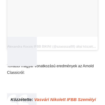
Alexandra Kocsis IFBB BIKINI (@szasssza88) által közzétett fénykép
További magyar vonatkozású eredmények az Arnold
Classicról:
Közzétette:
Vasvári Nikolett IFBB Szemèlyi