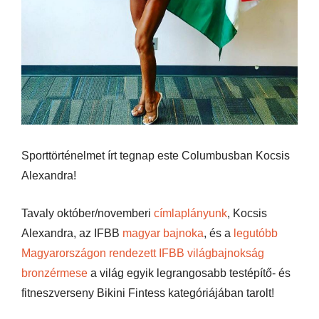
Sporttörténelmet írt tegnap este Columbusban Kocsis
Alexandra!
Tavaly október/novemberi
címlaplányunk
, Kocsis
Alexandra, az IFBB
magyar bajnoka
, és a
legutóbb
Magyarországon rendezett IFBB világbajnokság
bronzérmese
a világ egyik legrangosabb testépítő- és
fitneszverseny Bikini Fintess kategóriájában tarolt!