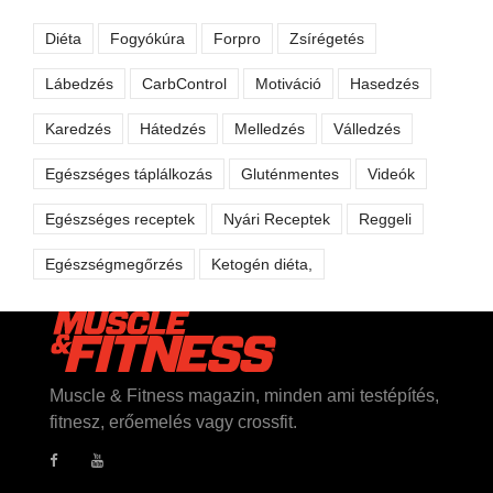
Diéta
Fogyókúra
Forpro
Zsírégetés
Lábedzés
CarbControl
Motiváció
Hasedzés
Karedzés
Hátedzés
Melledzés
Válledzés
Egészséges táplálkozás
Gluténmentes
Videók
Egészséges receptek
Nyári Receptek
Reggeli
Egészségmegőrzés
Ketogén diéta,
Muscle & Fitness magazin, minden ami testépítés,
fitnesz, erőemelés vagy crossfit.