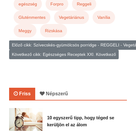
egészség
Forpro
Reggeli
Gluténmentes
Vegetáriánus
Vanília
Meggy
Rizskása
Előző cikk: Szívecskés-gyümölcsös porridge - REGGELI - Veget
Következő cikk: Egészséges Receptek XXI.
Következő
Friss
Népszerű
10 egyszerű tipp, hogy téged se
kerüljön el az álom