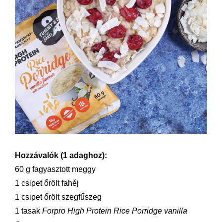
Hozzávalók (1 adaghoz):
60 g fagyasztott meggy
1 csipet őrölt fahéj
1 csipet őrölt szegfűszeg
1 tasak
Forpro High Protein Rice Porridge
vanilla