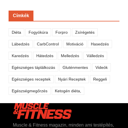
Címkék
Diéta
Fogyókúra
Forpro
Zsírégetés
Lábedzés
CarbControl
Motiváció
Hasedzés
Karedzés
Hátedzés
Melledzés
Válledzés
Egészséges táplálkozás
Gluténmentes
Videók
Egészséges receptek
Nyári Receptek
Reggeli
Egészségmegőrzés
Ketogén diéta,
Muscle & Fitness magazin, minden ami testépítés,