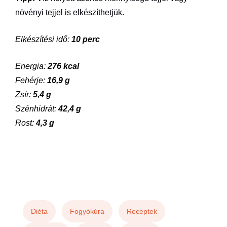
növényi tejjel is elkészíthetjük.
Elkészítési idő:
10 perc
Energia:
276 kcal
Fehérje:
16,9 g
Zsír:
5,4 g
Szénhidrát:
42,4 g
Rost:
4,3 g
Diéta
Fogyókúra
Receptek