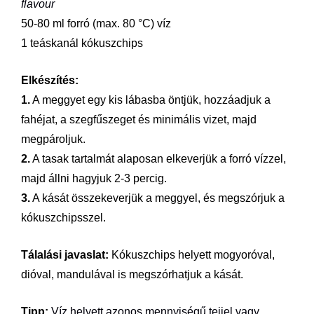
flavour
50-80 ml forró (max. 80 °C) víz
1 teáskanál kókuszchips
Elkészítés:
1.
A meggyet egy kis lábasba öntjük, hozzáadjuk a
fahéjat, a szegfűszeget és minimális vizet, majd
megpároljuk.
2.
A tasak tartalmát alaposan elkeverjük a forró vízzel,
majd állni hagyjuk 2-3 percig.
3.
A kását összekeverjük a meggyel, és megszórjuk a
kókuszchipsszel.
Tálalási javaslat:
Kókuszchips helyett mogyoróval,
dióval, mandulával is megszórhatjuk a kását.
Tipp:
Víz helyett azonos mennyiségű tejjel vagy