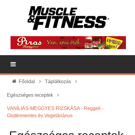
Főoldal
Táplálkozás
Egészséges receptek
VANÍLIÁS-MEGGYES RIZSKÁSA - Reggeli -
Gluténmentes és Vegetáriánus