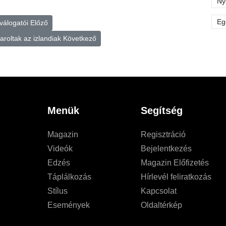
Ny
Eg
őválogatói
Előző
aroltak az izlandiak
Következő
Menük
Segítség
Magazin
Regisztráció
Videók
Bejelentkezés
Edzés
Magazin Előfizetés
Táplálkozás
Hírlevél feliratkozás
Stílus
Kapcsolat
Események
Oldaltérkép