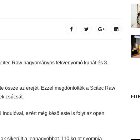
 TÖRTÉNETE
Scitec Raw hagyományos fekvenyomó kupát és 3.
te össze az erejét. Ezzel megdöntötték a Scitec Raw
FIT
ek csúcsát.
indulóval, ezért még késő este is folyt az open
ak sikerült a legnagyobbat, 110 kg-ot nyomnia.