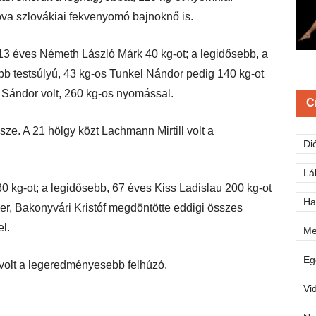
va szlovákiai fekvenyomó bajnoknő is.
13 éves Németh László Márk 40 kg-ot; a legidősebb, a
bb testsúlyú, 43 kg-os Tunkel Nándor pedig 140 kg-ot
s Sándor volt, 260 kg-os nyomással.
C
ze. A 21 hölgy közt Lachmann Mirtill volt a
Di
Lá
30 kg-ot; a legidősebb, 67 éves Kiss Ladislau 200 kg-ot
Ha
mber, Bakonyvári Kristóf megdöntötte eddigi összes
l.
Me
Eg
 volt a legeredményesebb felhúzó.
Vi