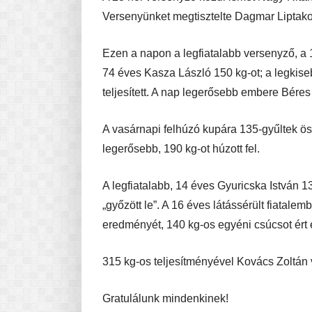
Versenyünket megtisztelte Dagmar Liptako
Ezen a napon a legfiatalabb versenyző, a 
74 éves Kasza László 150 kg-ot; a legkise
teljesített. A nap legerősebb embere Bére
A vasárnapi felhúzó kupára 135-gyűltek öss
legerősebb, 190 kg-ot húzott fel.
A legfiatalabb, 14 éves Gyuricska István 1
„győzött le”. A 16 éves látássérült fiatale
eredményét, 140 kg-os egyéni csúcsot ért e
315 kg-os teljesítményével Kovács Zoltán
Gratulálunk mindenkinek!