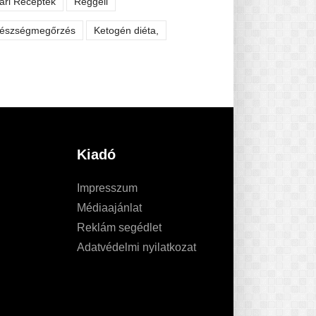
ári Receptek
Reggeli
észségmegőrzés
Ketogén diéta,
Kiadó
Impresszum
Médiaajánlat
Reklám segédlet
Adatvédelmi nyilatkozat