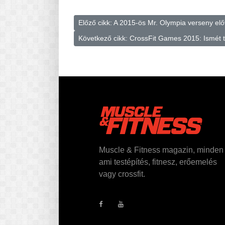
Előző cikk: A 2015-ös Mr. Olympia verseny el
Következő cikk: CrossFit Games 2015: Ismét t
Muscle & Fitness magazin, minden
ami testépítés, fitnesz, erőemelés
vagy crossfit.