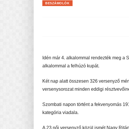
BESZÁMOLÓK
Pasta-túra - avagy A TÉSZTA
MINDENNAPI KENYERÜNK
A karácsonyról dióhéjban
Idén már 4. alkalommal rendezték meg a 
alkalommal a felhúzó kupát.
Két nap alatt összesen 326 versenyző mér
versenysorozat minden eddigi résztvevőin
Szombati napon történt a fekvenyomás 191 
kategória viadala.
A 23 női versenyző közül ismét Nagy Ritán