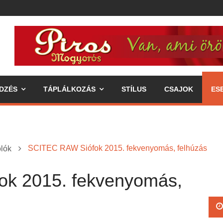
DZÉS
TÁPLÁLKOZÁS
STÍLUS
CSAJOK
ES
SCITEC RAW Siófok 2015. fekvenyomás, felhúzás
lók
k 2015. fekvenyomás,
ipp az egészséges életmódhoz
élkereszben a váll
 annak fogyasztásával járó előnyök