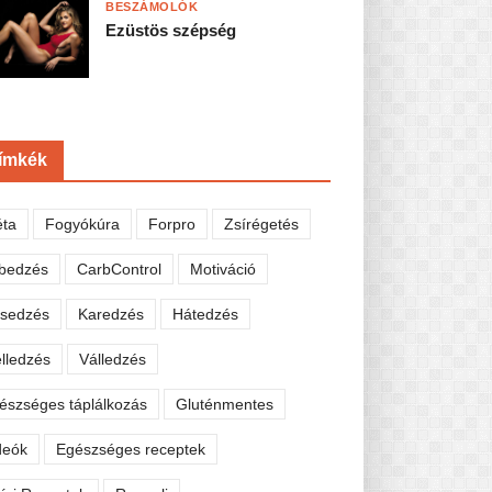
BESZÁMOLÓK
Ezüstös szépség
ímkék
éta
Fogyókúra
Forpro
Zsírégetés
bedzés
CarbControl
Motiváció
sedzés
Karedzés
Hátedzés
lledzés
Válledzés
észséges táplálkozás
Gluténmentes
deók
Egészséges receptek