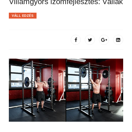
Villámgyors izomfejlesztés: Vállak
VÁLL EDZÉS