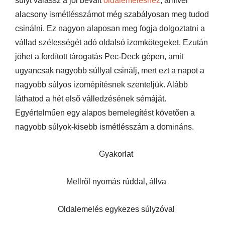
súlyt válassz a jól bevált
oldalemeléshez
, amivel
alacsony ismétlésszámot még szabályosan meg tudod
csinálni. Ez nagyon alaposan meg fogja dolgoztatni a
vállad szélességét adó oldalsó izomkötegeket. Ezután
jöhet a fordított tárogatás Pec-Deck gépen, amit
ugyancsak nagyobb súllyal csinálj, mert ezt a napot a
nagyobb súlyos izomépítésnek szenteljük. Alább
láthatod a hét első válledzésének sémáját.
Egyértelműen egy alapos bemelegítést követően a
nagyobb súlyok-kisebb ismétlésszám a domináns.
Gyakorlat
Mellről nyomás rúddal, állva
Oldalemelés egykezes súlyzóval