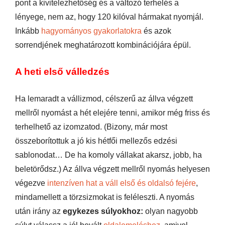
pont a kivitelezhetőség és a változó terhelés a
lényege, nem az, hogy 120 kilóval hármakat nyomjál.
Inkább
hagyományos gyakorlatokra
és azok
sorrendjének meghatározott kombinációjára épül.
A heti első válledzés
Ha lemaradt a vállizmod, célszerű az állva végzett
mellről nyomást a hét elejére tenni, amikor még friss és
terhelhető az izomzatod. (Bizony, már most
összeborítottuk a jó kis hétfői mellezős edzési
sablonodat… De ha komoly vállakat akarsz, jobb, ha
beletörődsz.) Az állva végzett mellről nyomás helyesen
végezve
intenzíven hat a váll első és oldalsó fejére
,
mindamellett a törzsizmokat is feléleszti. A nyomás
után irány az
egykezes súlyokhoz:
olyan nagyobb