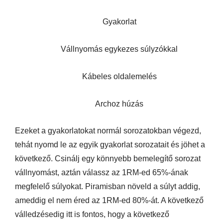
Gyakorlat
Vállnyomás egykezes súlyzókkal
Kábeles oldalemelés
Archoz húzás
Ezeket a gyakorlatokat normál sorozatokban végezd,
tehát nyomd le az egyik gyakorlat sorozatait és jöhet a
következő. Csinálj egy könnyebb bemelegítő sorozat
vállnyomást, aztán válassz az 1RM-ed 65%-ának
megfelelő súlyokat. Piramisban növeld a súlyt addig,
ameddig el nem éred az 1RM-ed 80%-át. A következő
válledzésedig itt is fontos, hogy a következő