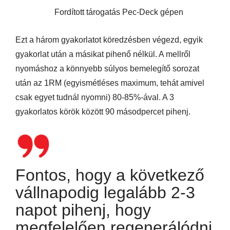
Fordított tárogatás Pec-Deck gépen
Ezt a három gyakorlatot köredzésben végezd, egyik
gyakorlat után a másikat pihenő nélkül. A mellről
nyomáshoz a könnyebb súlyos bemelegítő sorozat
után az 1RM (egyismétléses maximum, tehát amivel
csak egyet tudnál nyomni) 80-85%-ával. A 3
gyakorlatos körök között 90 másodpercet pihenj.
Fontos, hogy a következő
vállnapodig legalább 2-3
napot pihenj, hogy
megfelelően regenerálódni