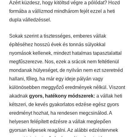
Azért küzdesz, hogy kitöltsd végre a pólódat? Hozd
formába a vállizmod mindhárom fejét ezzel a heti
dupla válledzéssel.
Sokak szerint a tisztességes, emberes vállak
építéséhez hosszú évek és tonnás súlyokkal
nyomások kellenek, mindezt hatalmas tapasztalattal
megfűszerezve. Nos, ezek a srácok nem feltétlenül
mondanak hülyeséget, de nyilván nem ezt szeretnéd
hallani, főleg, ha már egy ideje pályán vagy
különösebben meggyőző eredmények nélkül. Viszont
akadnak
gyors, hatékony módszerek:
a vállak heti
kétszeri, de kevés gyakorlatos edzése egész gyors
eredményt hozhat, ha rendesen megcsinálod. A
helyesen felépített edzésre a vállak meglepően
gyorsan képesek reagálni. Az alábbi edzéstervnek