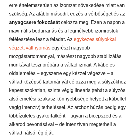
erre értelemszerűen az izomzat növekedése miatt van
szükség. Az alábbi második edzés a vérbőséget és az
anyagcsere fokozását
célozza meg. Ezen a napon a
maximális bedurranás és a legmélyebb izomrostok
felélesztése lesz a feladat. Az
egykezes súlyokkal
végzett vállnyomás
egyrészt nagyobb
mozgástartománnyal, másrészt nagyobb stabilizálási
munkával teszi próbára a vállad izmait. A kábeles
oldalemelés – egyszerre egy kézzel végezve – a
vállad középső tartományát célozza meg a súlyzókhoz
képest szokatlan, szinte végig lineáris (tehát a súlyzós
alsó emelési szakasz könnyebbsége helyett a kábellel
végig intenzív) terheléssel. Az archoz húzás pedig egy
többízületes gyakorlatként – ugyan a bicepszed és a
alkarod bevonásával – de intenzíven megterheli a
vállad hátsó régióját.