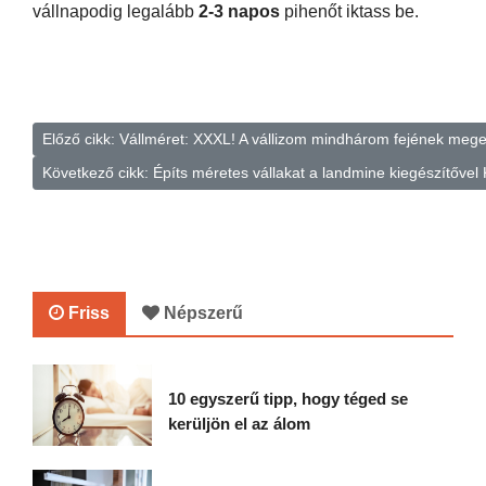
vállnapodig legalább
2-3 napos
pihenőt iktass be.
Előző cikk: Vállméret: XXXL! A vállizom mindhárom fejének me
Következő cikk: Építs méretes vállakat a landmine kiegészítővel
Friss
Népszerű
10 egyszerű tipp, hogy téged se
kerüljön el az álom