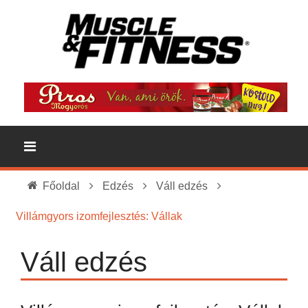
Főoldal
Edzés
Váll edzés
Villámgyors izomfejlesztés: Vállak
Váll edzés