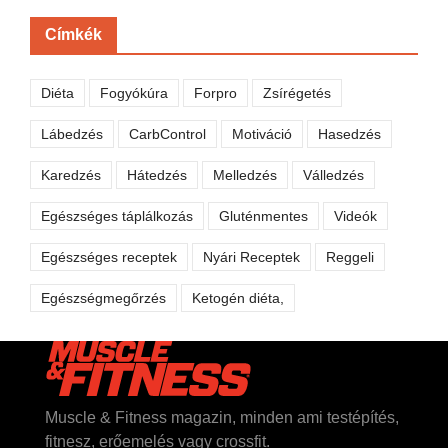
Címkék
Diéta
Fogyókúra
Forpro
Zsírégetés
Lábedzés
CarbControl
Motiváció
Hasedzés
Karedzés
Hátedzés
Melledzés
Válledzés
Egészséges táplálkozás
Gluténmentes
Videók
Egészséges receptek
Nyári Receptek
Reggeli
Egészségmegőrzés
Ketogén diéta,
Muscle & Fitness magazin, minden ami testépítés,
fitnesz, erőemelés vagy crossfit.