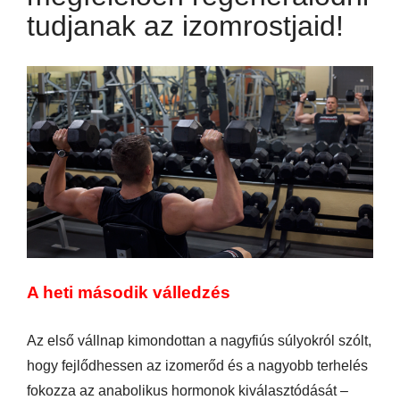
tudjanak az izomrostjaid!
A heti második válledzés
Az első vállnap kimondottan a nagyfiús súlyokról szólt,
hogy fejlődhessen az izomerőd és a nagyobb terhelés
fokozza az anabolikus hormonok kiválasztódását –