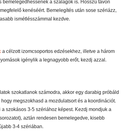
 és bemelegedhessenek a szalagok is. Hosszú távon
k megfelelő kenéséért. Bemelegítés után sose szériázz,
agasabb ismétlésszámmal kezdve.
k
a célzott izomcsoportos edzésekhez, illetve a három
nyomások igénylik a legnagyobb erőt, kezdj azzal.
latok szokatlanok számodra, akkor egy darabig próbáld
 hogy megszokhasd a mozdulatsort és a koordinációt.
ni a szokásos 3-5 szériához képest. Kezdj mondjuk a
sorozatot), aztán rendesen bemelegedve, kisebb
 újabb 3-4 szériában.