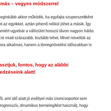
yomás – vegyes módszerrel
eginkább akkor működik, ha egyfajta szuperszettként
 az egyikkel, aztán pihenő nélkül jöhet a másik. Így
amiért ugyebár a vállizület hosszú távon nagyon hálás
ció miatt szárazabb, tisztább lehet. Mivel növeltük az
tásra alkalmas, hanem a tömegnövelési időszakban is
asztjuk, fontos, hogy az alábbi
edzéseink alatt!
t, ami idő alatt jó eséllyel más izomcsoportot sem
ogresszív, dinamikus bemelegítést használj, hogy