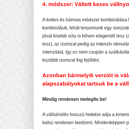
4. módszer: Váltott kezes válln
A kettes és hármas módszer kombinálása l
kombináljuk, tehát lenyomunk egy sorozatot
jóval kisebb súly is bőven elegendő lesz (
lesz), az izomzat pedig az intenzív stimulá
intenzitást, így ez nem csupán a szálkásí
tisztább izomzat fog fejlődni.
Azonban bármelyik verziót is vál
alapszabályokat tartsuk be a váll
Mindig rendesen melegíts be!
A vállsérülés hosszú hetekre adja a kimenő
tudsz rendesen leedzeni. Mindenképpen pr