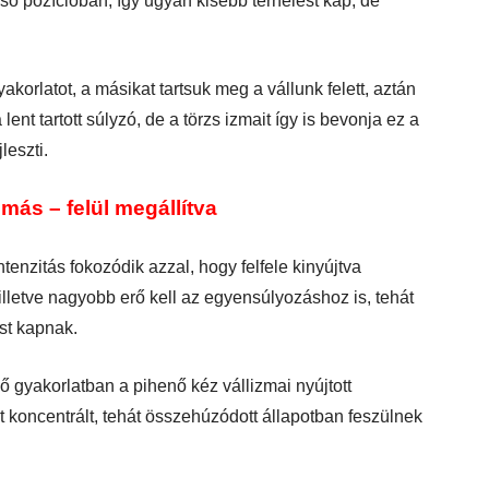
lsó pozícióban, így ugyan kisebb terhelést kap, de
orlatot, a másikat tartsuk meg a vállunk felett, aztán
ent tartott súlyzó, de a törzs izmait így is bevonja ez a
jleszti.
más – felül megállítva
intenzitás fokozódik azzal, hogy felfele kinyújtva
illetve nagyobb erő kell az egyensúlyozáshoz is, tehát
ést kapnak.
 gyakorlatban a pihenő kéz vállizmai nyújtott
ont koncentrált, tehát összehúzódott állapotban feszülnek