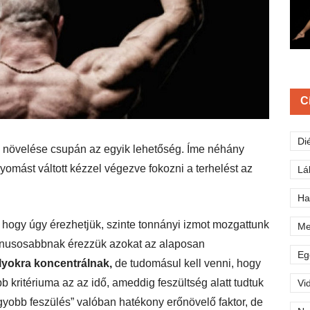
C
Di
y növelése csupán az egyik lehetőség. Íme néhány
omást váltott kézzel végezve fokozni a terhelést az
Lá
Ha
ogy úgy érezhetjük, szinte tonnányi izmot mozgattunk
Me
ónusosabbnak érezzük azokat az alaposan
Eg
lyokra koncentrálnak,
de tudomásul kell venni, hogy
 kritériuma az az idő, ameddig feszültség alatt tudtuk
Vi
nagyobb feszülés” valóban hatékony erőnövelő faktor, de