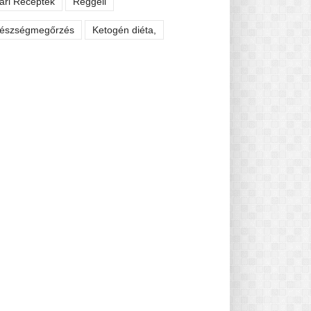
ári Receptek
Reggeli
észségmegőrzés
Ketogén diéta,