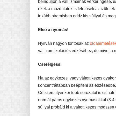
beinduljon a váll izmainak vérkeringése,
ezek a mozdulatok is felelősek az izülete
inkább piramisban eddz kis súllyal és m
Első a nyomás!
Nyilván nagyon fontosak az
oldalemelése
vállizom izolációs edzéséhez, de mivel a 
Cserélgess!
Ha az egykezes, vagy váltott kezes gyakor
koncentráltabban beépíteni az edzésedbe,
Célszerű ilyenkor több sorozatot is csinál
normál páros egykezes nyomásokkal (3-4 
súllyal próbáld ki a váltott kezes módszert