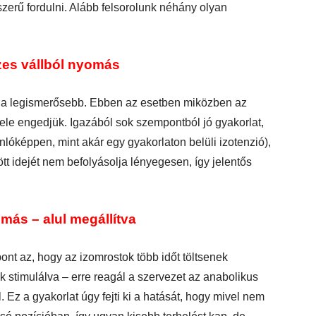
erű fordulni. Alább felsorolunk néhány olyan
ezes vállból nyomás
het a legismerősebb. Ebben az esetben miközben az
efele engedjük. Igazából sok szempontból jó gyakorlat,
nlóképpen, mint akár egy gyakorlaton belüli izotenzió),
tött idejét nem befolyásolja lényegesen, így jelentős
omás – alul megállítva
ont az, hogy az izomrostok több időt töltsenek
k stimulálva – erre reagál a szervezet az anabolikus
. Ez a gyakorlat úgy fejti ki a hatását, hogy mivel nem