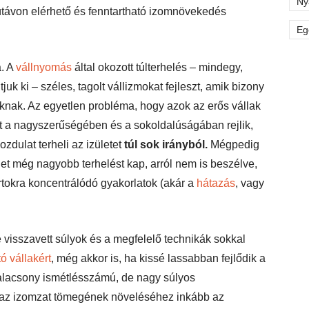
Ny
útávon elérhető és fenntartható izomnövekedés
Eg
a. A
vállnyomás
által okozott túlterhelés – mindegy,
uk ki – széles, tagolt vállizmokat fejleszt, amik bizony
juknak. Az egyetlen probléma, hogy azok az erős vállak
t a nagyszerűségében és a sokoldalúságában rejlik,
zdulat terheli az izületet
túl sok irányból.
Mégpedig
ület még nagyobb terhelést kap, arról nem is beszélve,
tokra koncentrálódó gyakorlatok (akár a
hátazás
, vagy
é visszavett súlyok és a megfelelő technikák sokkal
ó vállakért
, még akkor is, ha kissé lassabban fejlődik a
z alacsony ismétlésszámú, de nagy súlyos
n az izomzat tömegének növeléséhez inkább az