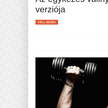
Pasta-túra - avagy A TÉSZTA
verziója
MINDENNAPI KENYERÜNK
A karácsonyról dióhéjban
VÁLL EDZÉS