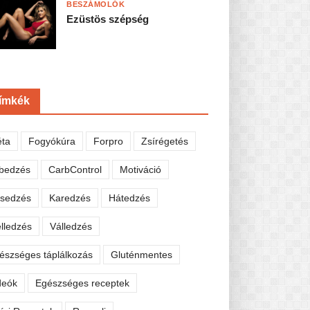
BESZÁMOLÓK
Ezüstös szépség
ímkék
éta
Fogyókúra
Forpro
Zsírégetés
bedzés
CarbControl
Motiváció
sedzés
Karedzés
Hátedzés
lledzés
Válledzés
észséges táplálkozás
Gluténmentes
deók
Egészséges receptek