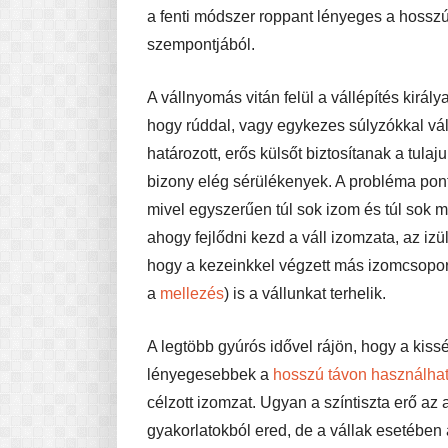
a fenti módszer roppant lényeges a hossz
szempontjából.
A vállnyomás vitán felül a vállépítés király
hogy rúddal, vagy egykezes súlyzókkal váltj
határozott, erős külsőt biztosítanak a tula
bizony elég sérülékenyek. A probléma pon
mivel egyszerűen túl sok izom és túl sok mo
ahogy fejlődni kezd a váll izomzata, az iz
hogy a kezeinkkel végzett más izomcsopor
a
mellezés
) is a vállunkat terhelik.
A legtöbb gyúrós idővel rájön, hogy a kiss
lényegesebbek a
hosszú távon használhat
célzott izomzat. Ugyan a színtiszta erő a
gyakorlatokból ered, de a vállak esetébe