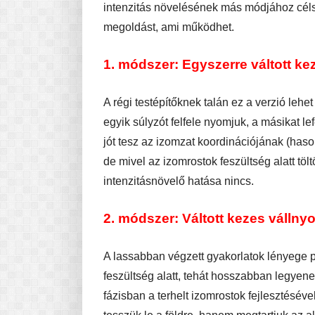
intenzitás növelésének más módjához célsz
megoldást, ami működhet.
1. módszer: Egyszerre váltott k
A régi testépítőknek talán ez a verzió le
egyik súlyzót felfele nyomjuk, a másikat l
jót tesz az izomzat koordinációjának (haso
de mivel az izomrostok feszültség alatt töl
intenzitásnövelő hatása nincs.
2. módszer: Váltott kezes vállny
A lassabban végzett gyakorlatok lényege p
feszültség alatt, tehát hosszabban legyene
fázisban a terhelt izomrostok fejlesztésével