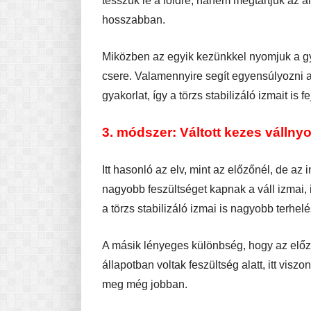
tesszük le a földre, hanem megtartjuk az a
hosszabban.
Miközben az egyik kezünkkel nyomjuk a gyak
csere. Valamennyire segít egyensúlyozni a l
gyakorlat, így a törzs stabilizáló izmait is fe
3. módszer: Váltott kezes vállnyo
Itt hasonló az elv, mint az előzőnél, de az 
nagyobb feszültséget kapnak a váll izmai, 
a törzs stabilizáló izmai is nagyobb terhel
A másik lényeges különbség, hogy az előző
állapotban voltak feszültség alatt, itt visz
meg még jobban.