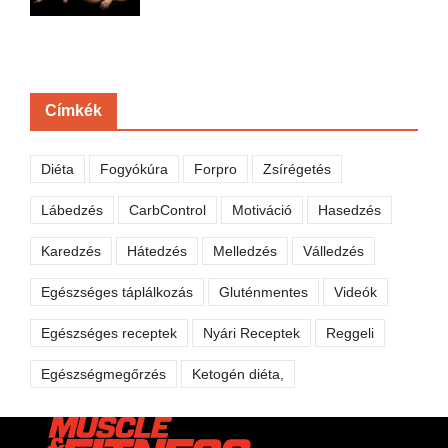
Címkék
Diéta
Fogyókúra
Forpro
Zsírégetés
Lábedzés
CarbControl
Motiváció
Hasedzés
Karedzés
Hátedzés
Melledzés
Válledzés
Egészséges táplálkozás
Gluténmentes
Videók
Egészséges receptek
Nyári Receptek
Reggeli
Egészségmegőrzés
Ketogén diéta,