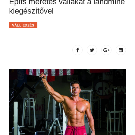
Építs méretes vállakat a landmine
kiegészítővel
VÁLL EDZÉS