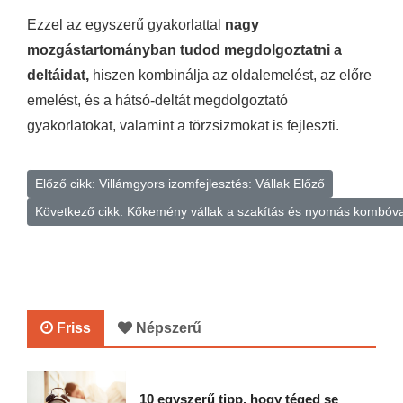
Ezzel az egyszerű gyakorlattal
nagy
mozgástartományban tudod megdolgoztatni a
deltáidat,
hiszen kombinálja az oldalemelést, az előre
emelést, és a hátsó-deltát megdolgoztató
gyakorlatokat, valamint a törzsizmokat is fejleszti.
Előző cikk: Villámgyors izomfejlesztés: Vállak
Előző
Következő cikk: Kőkemény vállak a szakítás és nyomás kombóv
Friss
Népszerű
10 egyszerű tipp, hogy téged se