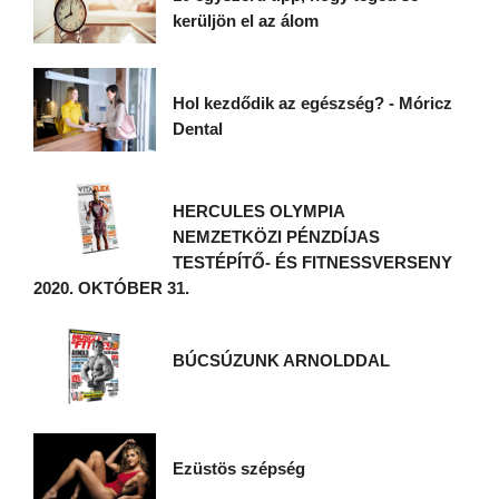
kerüljön el az álom
Hol kezdődik az egészség? - Móricz
Dental
HERCULES OLYMPIA
NEMZETKÖZI PÉNZDÍJAS
TESTÉPÍTŐ- ÉS FITNESSVERSENY
2020. OKTÓBER 31.
BÚCSÚZUNK ARNOLDDAL
Ezüstös szépség