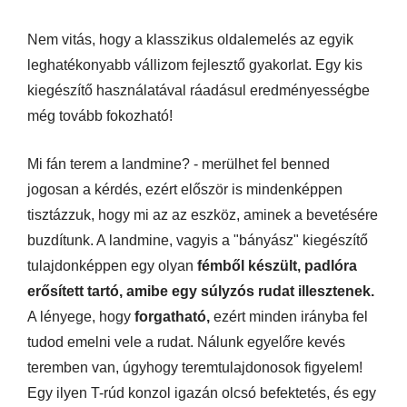
Nem vitás, hogy a klasszikus oldalemelés az egyik
leghatékonyabb vállizom fejlesztő gyakorlat. Egy kis
kiegészítő használatával ráadásul eredményességbe
még tovább fokozható!
Mi fán terem a landmine? - merülhet fel benned
jogosan a kérdés, ezért először is mindenképpen
tisztázzuk, hogy mi az az eszköz, aminek a bevetésére
buzdítunk. A landmine, vagyis a "bányász" kiegészítő
tulajdonképpen egy olyan
fémből készült, padlóra
erősített tartó, amibe egy súlyzós rudat illesztenek.
A lényege, hogy
forgatható,
ezért minden irányba fel
tudod emelni vele a rudat. Nálunk egyelőre kevés
teremben van, úgyhogy teremtulajdonosok figyelem!
Egy ilyen T-rúd konzol igazán olcsó befektetés, és egy