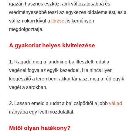
igazán hasznos eszköz, ami változatosabbá és
eredményesebbé teszi az egykezes oldalemelést, és a
vállizmokon kívül a
törzset
is keményen
megdolgoztatja.
A gyakorlat helyes kivitelezése
1. Ragadd meg a landmine-ba illesztett rudat a
végénél fogva az egyik kezeddel. Ha nincs ilyen
kiegészítő a teremben, akkor támaszt meg a rúd egyik
végét a sarokban.
2. Lassan emeld a rudat a bal csípődtől a jobb
vállad
irányába egy ívelt mozdulattal.
Mitől olyan hatékony?