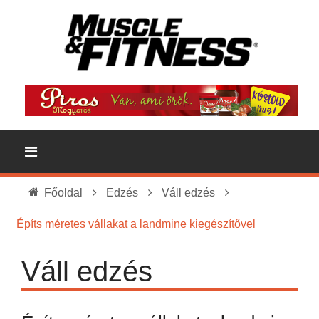
Főoldal
Edzés
Váll edzés
Építs méretes vállakat a landmine kiegészítővel
Váll edzés