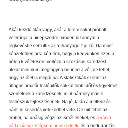
Akár kezdő titán vagy, akár a terem sokat próbált
veteránja, a bicepszedre minden bizonnyal a
legkevésbé sem illik az ’elhanyagolt’ jelző. Ha most
képzeletben arra kérnénk, hogy a kedvünkért ezen a
héten kivételesen mellőzd a szokásos karedzést,
akkor minimum megfagyna benned a vér, de lehet,
hogy az élet is megállna. A statisztikák szerint az
átlagos amatőr testépítők sokkal több időt és figyelmet
szentelnek a karedzésnek, mint bármely másik
testrészük fejlesztésének. Na jó, talán a melledzés
iránti lelkesedés vetekedhet vele. De mit tehet az
ember, ha unásig végzi az ismétléseket, és
a várva
várt csúcsok mégsem növekednek
, és a bedurrantás