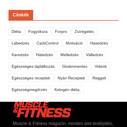
Címkék
Diéta
Fogyókúra
Forpro
Zsírégetés
Lábedzés
CarbControl
Motiváció
Hasedzés
Karedzés
Hátedzés
Melledzés
Válledzés
Egészséges táplálkozás
Gluténmentes
Videók
Egészséges receptek
Nyári Receptek
Reggeli
Egészségmegőrzés
Ketogén diéta,
Muscle & Fitness magazin, minden ami testépítés,