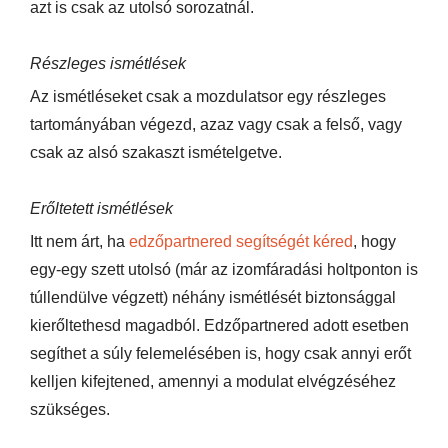
azt is csak az utolsó sorozatnál.
Részleges ismétlések
Az ismétléseket csak a mozdulatsor egy részleges
tartományában végezd, azaz vagy csak a felső, vagy
csak az alsó szakaszt ismételgetve.
Erőltetett ismétlések
Itt nem árt, ha
edzőpartnered segítségét kéred
, hogy
egy-egy szett utolsó (már az izomfáradási holtponton is
túllendülve végzett) néhány ismétlését biztonsággal
kierőltethesd magadból. Edzőpartnered adott esetben
segíthet a súly felemelésében is, hogy csak annyi erőt
kelljen kifejtened, amennyi a modulat elvégzéséhez
szükséges.