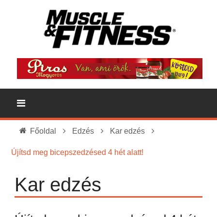
Főoldal
Edzés
Kar edzés
Újítsd meg bicepszedzésed 4 hét alatt!
Kar edzés