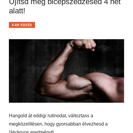
Újítsd meg bicepszedzésed 4 hét
alatt!
KAR EDZÉS
Hangold át eddigi rutinodat, változtass a
megközelítésen, hogy gyorsabban élvezhesd a
látványos eredményt!