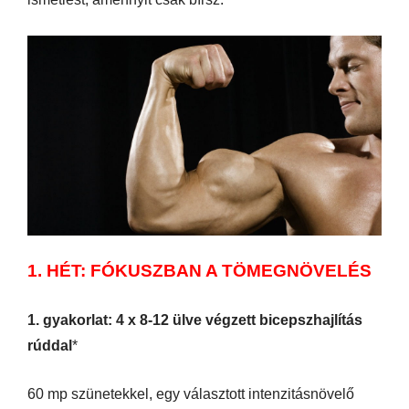
1. HÉT: FÓKUSZBAN A TÖMEGNÖVELÉS
1. gyakorlat: 4 x 8-12 ülve végzett bicepszhajlítás
rúddal
*
60 mp szünetekkel, egy választott intenzitásnövelő