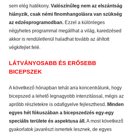
sem elég hatékony.
Valószínűleg nem az elszántság
hiányzik, csak némi finomhangolásra van szükség
az edzésprogramodban.
Ezzel a különleges
négyhetes programmal megállhat a világ, karedzésed
akkor is rendületlenül haladhat tovább az áhított
végkifejlet felé.
LÁTVÁNYOSABB ÉS ERŐSEBB
BICEPSZEK
A következő hónapban tehát arra koncentrálunk, hogy
bicepszed a lehető legnagyobb intenzitással, mégis az
apróbb részletekre is odafigyelve fejleszthesd.
Minden
egyes hét fókuszában a bicepszedzés egy-egy
speciális területe és aspektusa áll.
A most következő
gyakorlatok javarészt ismertek lesznek, de egyes