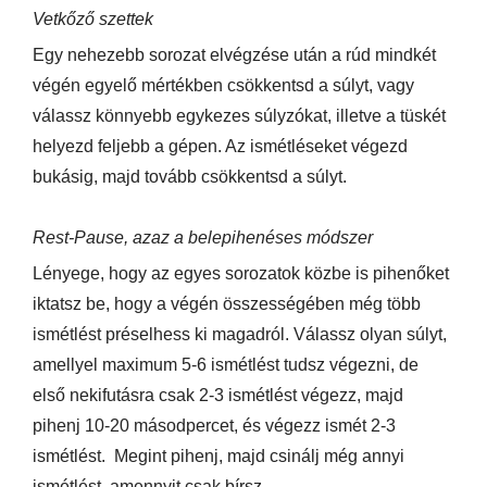
Vetkőző szettek
Egy nehezebb sorozat elvégzése után a rúd mindkét
végén egyelő mértékben csökkentsd a súlyt, vagy
válassz könnyebb egykezes súlyzókat, illetve a tüskét
helyezd feljebb a gépen. Az ismétléseket végezd
bukásig, majd tovább csökkentsd a súlyt.
Rest-Pause, azaz a belepihenéses módszer
Lényege, hogy az egyes sorozatok közbe is pihenőket
iktatsz be, hogy a végén összességében még több
ismétlést préselhess ki magadról. Válassz olyan súlyt,
amellyel maximum 5-6 ismétlést tudsz végezni, de
első nekifutásra csak 2-3 ismétlést végezz, majd
pihenj 10-20 másodpercet, és végezz ismét 2-3
ismétlést. Megint pihenj, majd csinálj még annyi
ismétlést, amennyit csak bírsz.