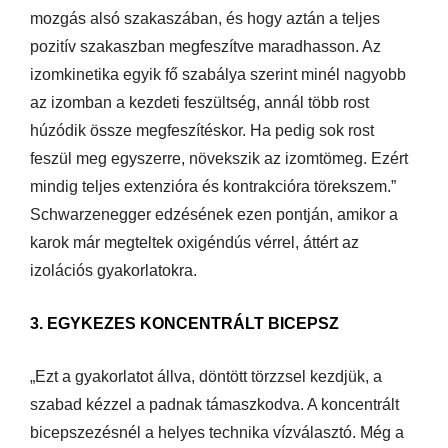
mozgás alsó szakaszában, és hogy aztán a teljes
pozitív szakaszban megfeszítve maradhasson. Az
izomkinetika egyik fő szabálya szerint minél nagyobb
az izomban a kezdeti feszültség, annál több rost
húzódik össze megfeszítéskor. Ha pedig sok rost
feszül meg egyszerre, növekszik az izomtömeg. Ezért
mindig teljes extenzióra és kontrakcióra törekszem.”
Schwarzenegger edzésének ezen pontján, amikor a
karok már megteltek oxigéndús vérrel, áttért az
izolációs gyakorlatokra.
3. EGYKEZES KONCENTRÁLT BICEPSZ
„Ezt a gyakorlatot állva, döntött törzzsel kezdjük, a
szabad kézzel a padnak támaszkodva. A koncentrált
bicepszezésnél a helyes technika vízválasztó. Még a