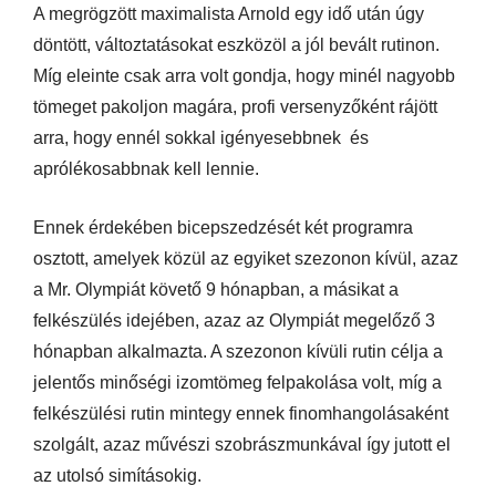
A megrögzött maximalista Arnold egy idő után úgy
döntött, változtatásokat eszközöl a jól bevált rutinon.
Míg eleinte csak arra volt gondja, hogy minél nagyobb
tömeget pakoljon magára, profi versenyzőként rájött
arra, hogy ennél sokkal igényesebbnek és
aprólékosabbnak kell lennie.
Ennek érdekében bicepszedzését két programra
osztott, amelyek közül az egyiket szezonon kívül, azaz
a Mr. Olympiát követő 9 hónapban, a másikat a
felkészülés idejében, azaz az Olympiát megelőző 3
hónapban alkalmazta. A szezonon kívüli rutin célja a
jelentős minőségi izomtömeg felpakolása volt, míg a
felkészülési rutin mintegy ennek finomhangolásaként
szolgált, azaz művészi szobrászmunkával így jutott el
az utolsó simításokig.