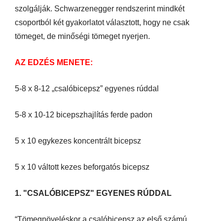
szolgálják. Schwarzenegger rendszerint mindkét
csoportból két gyakorlatot választott, hogy ne csak
tömeget, de minőségi tömeget nyerjen.
AZ EDZÉS MENETE:
5-8 x 8-12 „csalóbicepsz” egyenes rúddal
5-8 x 10-12 bicepszhajlítás ferde padon
5 x 10 egykezes koncentrált bicepsz
5 x 10 váltott kezes beforgatós bicepsz
1. "CSALÓBICEPSZ" EGYENES RÚDDAL
“Tömegnöveléskor a csalóbicepsz az első számú