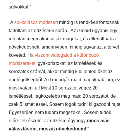
súlyokkal.”
„A
sokkolásos módszert
mindig is rendkívül fontosnak
tartottam az edzéseim során. Az izmaid ugyanis egy
idő után megmakacsolják magukat, és ellenállnak a
növekedésnek, amennyiben mindig ugyanazt a tervet
követed. H
a viszont váltogatod a különböző
módszereket,
gyakorlatokat, az ismétlések és
sorozatok számát, akkor mindig kibillented őket az
önelégültségből. Azt mondják majd maguknak: hm, ez
most valami új! Most 10 sorozatot végez 20
ismétléssel, legközelebb meg majd 20 sorozatot, de
csak 5 ismétléssel. Sosem fogok tudni kiigazodni rajta.
Egyszerűen nem tudom megszokni. Sosem tudok
előre felkészülni az edzésre úgyhogy
nincs más
választásom, muszáj növekednem!’
”