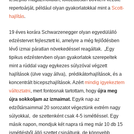
repertoárját, például olyan gyakorlatokkal mint a
Scott-
hajlítás
.
19 éves korára Schwarzenegger olyan egyedülálló
edzéstervet fejlesztett ki, amelyre a még fejlődésben
lévő izmai páratlan növekedéssel reagáltak. „Egy
tipikus edzéstervben olyan gyakorlatok szerepeltek
mint a rúddal vagy egykezes súlyzóval végzett
hajlítások (ülve vagy állva), prédikátorhajlítások, és a
koncentrált bicepszhajlítások. Azért
mindig igyekeztem
változtatni
, mert fontosnak tartottam, hogy
újra meg
újra sokkoljam az izmaimat.
Egyik nap az
edzőtársaimmal 20 sorozatot végeztünk extrém nagy
súlyokkal, de szettenként csak 4-5 ismétléssel. Egy
másik napon, mondjuk két napra rá meg már 10 db 15
ismétlésből álló szettet csináltunk, de könnyebb