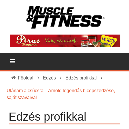
Főoldal
Edzés
Edzés profikkal
Utánam a csúcsra! - Arnold legendás bicepszedzése,
saját szavaival
Edzés profikkal