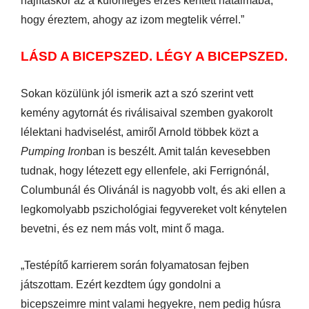
hajlításkor az a különleges érzés kerített hatalmába,
hogy éreztem, ahogy az izom megtelik vérrel.”
LÁSD A BICEPSZED. LÉGY A BICEPSZED.
Sokan közülünk jól ismerik azt a szó szerint vett
kemény agytornát és riválisaival szemben gyakorolt
lélektani hadviselést, amiről Arnold többek közt a
Pumping Iron
ban is beszélt. Amit talán kevesebben
tudnak, hogy létezett egy ellenfele, aki Ferrignónál,
Columbunál és Olivánál is nagyobb volt, és aki ellen a
legkomolyabb pszichológiai fegyvereket volt kénytelen
bevetni, és ez nem más volt, mint ő maga.
„Testépítő karrierem során folyamatosan fejben
játszottam. Ezért kezdtem úgy gondolni a
bicepszeimre mint valami hegyekre, nem pedig húsra