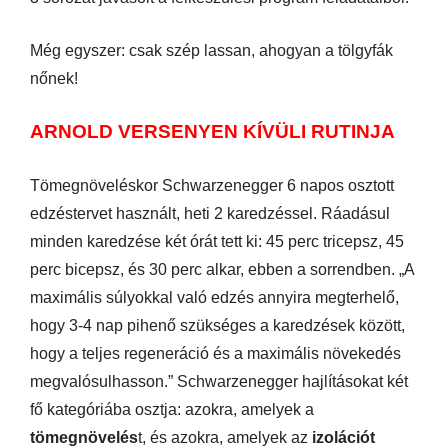
Még egyszer: csak szép lassan, ahogyan a tölgyfák
nőnek!
ARNOLD VERSENYEN KÍVÜLI RUTINJA
Tömegnöveléskor Schwarzenegger 6 napos osztott
edzéstervet használt, heti 2 karedzéssel. Ráadásul
minden karedzése két órát tett ki: 45 perc tricepsz, 45
perc bicepsz, és 30 perc alkar, ebben a sorrendben. „A
maximális súlyokkal való edzés annyira megterhelő,
hogy 3-4 nap pihenő szükséges a karedzések között,
hogy a teljes regeneráció és a maximális növekedés
megvalósulhasson.” Schwarzenegger hajlításokat két
fő kategóriába osztja: azokra, amelyek a
tömegnövelés
t, és azokra, amelyek az
izolációt