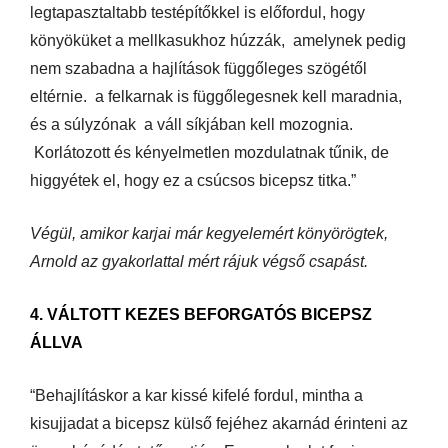
legtapasztaltabb testépítőkkel is előfordul, hogy
könyöküket a mellkasukhoz húzzák, amelynek pedig
nem szabadna a hajlítások függőleges szögétől
eltérnie. a felkarnak is függőlegesnek kell maradnia,
és a súlyzónak a váll síkjában kell mozognia.
Korlátozott és kényelmetlen mozdulatnak tűnik, de
higgyétek el, hogy ez a csúcsos bicepsz titka.”
Végül, amikor karjai már kegyelemért könyörögtek,
Arnold az gyakorlattal mért rájuk végső csapást.
4. VÁLTOTT KEZES BEFORGATÓS BICEPSZ
ÁLLVA
“Behajlításkor a kar kissé kifelé fordul, mintha a
kisujjadat a bicepsz külső fejéhez akarnád érinteni az