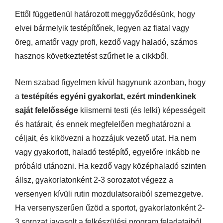
Ettől függetlenül határozott meggyőződésünk, hogy
elvei bármelyik testépítőnek, legyen az fiatal vagy
öreg, amatőr vagy profi, kezdő vagy haladó, számos
hasznos következtetést szűrhet le a cikkből.
Nem szabad figyelmen kívül hagynunk azonban, hogy
a
testépítés egyéni gyakorlat,
ezért mindenkinek
saját felelőssége
kiismerni testi (és lelki) képességeit
és határait, és ennek megfelelően meghatározni a
céljait, és kikövezni a hozzájuk vezető utat. Ha nem
vagy gyakorlott, haladó testépítő, egyelőre inkább ne
próbáld utánozni. Ha kezdő vagy középhaladó szinten
állsz, gyakorlatonként 2-3 sorozatot végezz a
versenyen kívüli rutin mozdulatsoraiból szemezgetve.
Ha versenyszerűen űzöd a sportot, gyakorlatonként 2-
3 sorozat javasolt a felkészülési program feladataiból.