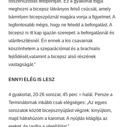
összehúzódás tetőpontján. Ez a gyakorlat fogja
meghozni a bicepsz látványos felső csúcsát, amely
bármilyen bicepszpóznál magára vonja a figyelmet. A
legfontosabb mégis, hogy ne feledd a beforgatást. A
bicepsz is itt kap igazán szerepet: a beforgatásnál és
utánfeszítésnél. Én ennek a kis csavarnak
köszönhetem a szeparációmat és a brachialis
fejlődését,valamint a bicepsz alsó részének
vastagságát.”
ENNYI ELÉG IS LESZ
4 gyakorlat, 20-26 sorozat, 45 perc = halál. Persze a
Terminátornak inkább csak elégséges: „Az egyes
sorozatok között bicepsznyújtást végzek: kinyújtom,
majd hátrahúzom a karomat. A nyújtás kitágítja az
ereket, és javítja a vérellátást.”