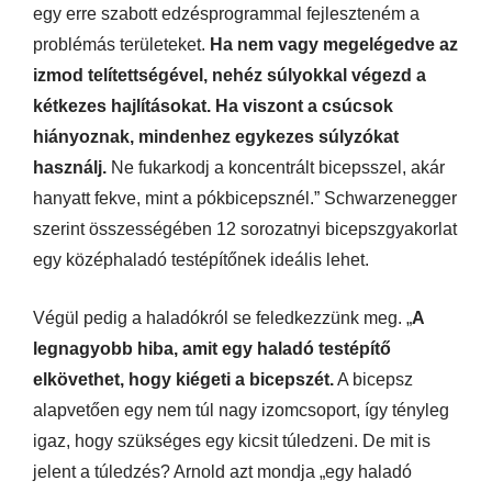
egy erre szabott edzésprogrammal fejleszteném a
problémás területeket.
Ha nem vagy megelégedve az
izmod telítettségével, nehéz súlyokkal végezd a
kétkezes hajlításokat. Ha viszont a csúcsok
hiányoznak, mindenhez egykezes súlyzókat
használj.
Ne fukarkodj a koncentrált bicepsszel, akár
hanyatt fekve, mint a pókbicepsznél.” Schwarzenegger
szerint összességében 12 sorozatnyi bicepszgyakorlat
egy középhaladó testépítőnek ideális lehet.
Végül pedig a haladókról se feledkezzünk meg. „
A
legnagyobb hiba, amit egy haladó testépítő
elkövethet, hogy kiégeti a bicepszét.
A bicepsz
alapvetően egy nem túl nagy izomcsoport, így tényleg
igaz, hogy szükséges egy kicsit túledzeni. De mit is
jelent a túledzés? Arnold azt mondja „egy haladó