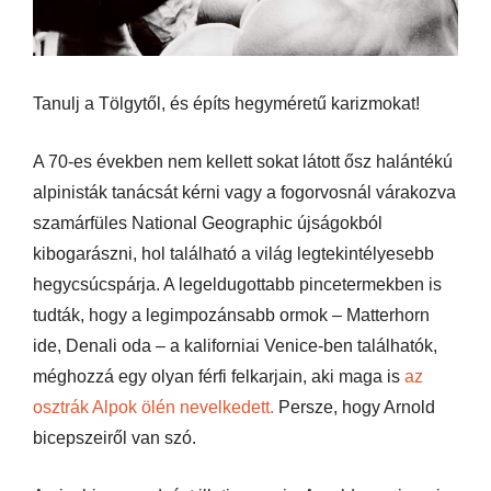
Tanulj a Tölgytől, és építs hegyméretű karizmokat!
A 70-es években nem kellett sokat látott ősz halántékú
alpinisták tanácsát kérni vagy a fogorvosnál várakozva
szamárfüles National Geographic újságokból
kibogarászni, hol található a világ legtekintélyesebb
hegycsúcspárja. A legeldugottabb pincetermekben is
tudták, hogy a legimpozánsabb ormok – Matterhorn
ide, Denali oda – a kaliforniai Venice-ben találhatók,
méghozzá egy olyan férfi felkarjain, aki maga is
az
osztrák Alpok ölén nevelkedett.
Persze, hogy Arnold
bicepszeiről van szó.