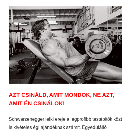
AZT CSINÁLD, AMIT MONDOK, NE AZT,
AMIT ÉN CSINÁLOK!
Schwarzenegger lelki ereje a legprofibb testépítők közt
is kivételes égi ajándéknak számít. Egyedülálló