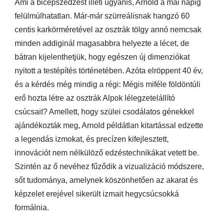
Ami a bicepszedzést illeti ugyanis, Arnold a mai napig
felülmúlhatatlan. Már-már szürreálisnak hangzó 60
centis karkörméretével az osztrák tölgy annó nemcsak
minden addiginál magasabbra helyezte a lécet, de
bátran kijelenthetjük, hogy egészen új dimenziókat
nyitott a testépítés történetében. Azóta elröppent 40 év,
és a kérdés még mindig a régi: Mégis miféle földöntúli
erő hozta létre az osztrák Alpok lélegzetelállító
csúcsait? Amellett, hogy szülei csodálatos génekkel
ajándékozták meg, Arnold példátlan kitartással edzette
a legendás izmokat, és precízen kifejlesztett,
innovációt nem nélkülöző edzéstechnikákat vetett be.
Szintén az ő nevéhez fűződik a vizualizáció módszere,
sőt tudománya, amelynek köszönhetően az akarat és
képzelet erejével sikerült izmait hegycsúcsokká
formálnia.