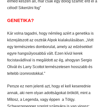
elméd készen áll, már csak egy dolog számít: érd el a
célod! Sikerülni fog”
GENETIKA?
Kár volna tagadni, hogy némileg azért a genetika is
közrejátszott az osztrák Alpok kialakulásában. „Volt
egy természetes domborulat, amely az edzésekkel
egyre hangsúlyosabbá vált. Ezen kívül kerek
focistavádlival is megáldott az ég, ahogyan Sergio
Olivát és Larry Scottot természetesen hosszabb és
teltebb izomrostokkal.”
Persze ez nem jelenti azt, hogy el kell keserednie
annak, aki nem olyan adottságokat örökölt, mint a
Mítosz, a Legenda, vagy éppen a Tölgy.
Schwarzenegger szerint számukra is van vigasz: