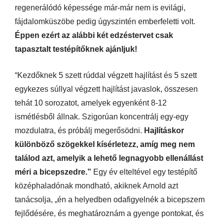
regenerálódó képessége már-már nem is evilági,
fájdalomküszöbe pedig úgyszintén emberfeletti volt.
Éppen ezért az alábbi két edzéstervet csak
tapasztalt testépítőknek ajánljuk!
“Kezdőknek 5 szett rúddal végzett hajlítást és 5 szett
egykezes súllyal végzett hajlítást javaslok, összesen
tehát 10 sorozatot, amelyek egyenként 8-12
ismétlésből állnak. Szigorúan koncentrálj egy-egy
mozdulatra, és próbálj megerősödni.
Hajlításkor
különböző szögekkel kísérletezz, amíg meg nem
találod azt, amelyik a lehető legnagyobb ellenállást
méri a bicepszedre.”
Egy év elteltével egy testépítő
középhaladónak mondható, akiknek Arnold azt
tanácsolja, „én a helyedben odafigyelnék a bicepszem
fejlődésére, és meghatároznám a gyenge pontokat, és