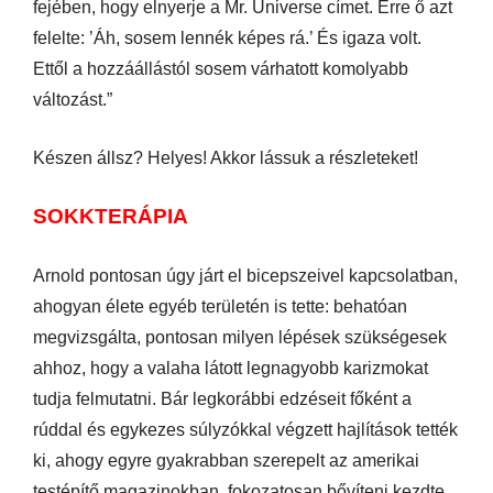
fejében, hogy elnyerje a Mr. Universe címet. Erre ő azt
felelte: ’Áh, sosem lennék képes rá.’ És igaza volt.
Ettől a hozzáállástól sosem várhatott komolyabb
változást.”
Készen állsz? Helyes! Akkor lássuk a részleteket!
SOKKTERÁPIA
Arnold pontosan úgy járt el bicepszeivel kapcsolatban,
ahogyan élete egyéb területén is tette: behatóan
megvizsgálta, pontosan milyen lépések szükségesek
ahhoz, hogy a valaha látott legnagyobb karizmokat
tudja felmutatni. Bár legkorábbi edzéseit főként a
rúddal és egykezes súlyzókkal végzett hajlítások tették
ki, ahogy egyre gyakrabban szerepelt az amerikai
testépítő magazinokban, fokozatosan bővíteni kezdte