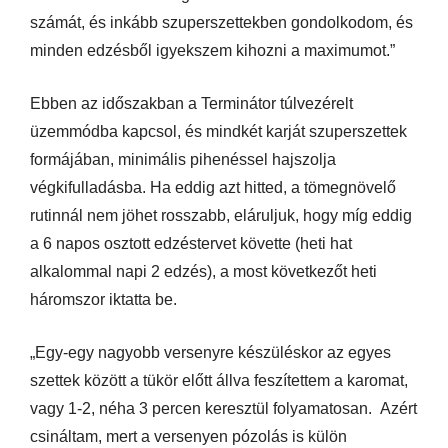
számát, és inkább szuperszettekben gondolkodom, és
minden edzésből igyekszem kihozni a maximumot.”
Ebben az időszakban a Terminátor túlvezérelt
üzemmódba kapcsol, és mindkét karját szuperszettek
formájában, minimális pihenéssel hajszolja
végkifulladásba. Ha eddig azt hitted, a tömegnövelő
rutinnál nem jöhet rosszabb, eláruljuk, hogy míg eddig
a 6 napos osztott edzéstervet követte (heti hat
alkalommal napi 2 edzés), a most következőt heti
háromszor iktatta be.
„Egy-egy nagyobb versenyre készüléskor az egyes
szettek között a tükör előtt állva feszítettem a karomat,
vagy 1-2, néha 3 percen keresztül folyamatosan. Azért
csináltam, mert a versenyen pózolás is külön