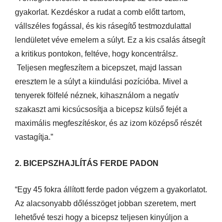
gyakorlat. Kezdéskor a rudat a comb előtt tartom,
vállszéles fogással, és kis rásegítő testmozdulattal
lendületet véve emelem a súlyt. Ez a kis csalás átsegít
a kritikus pontokon, feltéve, hogy koncentrálsz.
Teljesen megfeszítem a bicepszet, majd lassan
eresztem le a súlyt a kiindulási pozícióba. Mivel a
tenyerek fölfelé néznek, kihasználom a negatív
szakaszt ami kicsúcsosítja a bicepsz külső fejét a
maximális megfeszítéskor, és az izom középső részét
vastagítja.”
2. BICEPSZHAJLÍTÁS FERDE PADON
“Egy 45 fokra állított ferde padon végzem a gyakorlatot.
Az alacsonyabb dőlésszöget jobban szeretem, mert
lehetővé teszi hogy a bicepsz teljesen kinyúljon a