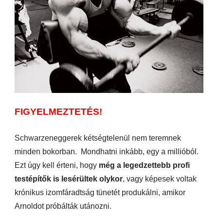
FIGYELMEZTETÉS!
Schwarzeneggerek kétségtelenül nem teremnek
minden bokorban. Mondhatni inkább, egy a millióból.
Ezt úgy kell érteni, hogy
még a legedzettebb profi
testépítők is lesérültek olykor
, vagy képesek voltak
krónikus izomfáradtság tünetét produkálni, amikor
Arnoldot próbálták utánozni.