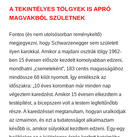
A TEKINTÉLYES TÖLGYEK IS APRÓ
MAGVAKBÓL SZÜLETNEK
Fontos (és nem utolsósorban reménykeltő)
megjegyezni, hogy Schwarzenegger sem született
ilyen karokkal. Amikor a majdani osztrák tölgy 1962-
ben 15 évesen először kezdett komolyabban edzeni,
mondhatni „csemeteként”, 183 centis magasságához
mindössze 68 kilót nyomott. Így emlékszik az
időszakra: „10 éves koromban már minden nap
végeztem karedzést. Amikor 15 évesen elkezdtem a
testépítést, a bicepszem volt a testem legfeltűnőbb
része. A karedzéssel megtanultam, hogyan uralkodjak
az izmaimon, és ezt a tudatosságot alkalmaztam
később is, amikor súlyokkal kezdtem edzeni. Egy-egy