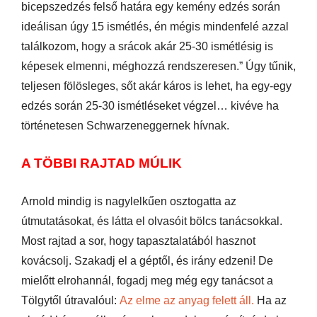
bicepszedzés felső határa egy kemény edzés során
ideálisan úgy 15 ismétlés, én mégis mindenfelé azzal
találkozom, hogy a srácok akár 25-30 ismétlésig is
képesek elmenni, méghozzá rendszeresen.” Úgy tűnik,
teljesen fölösleges, sőt akár káros is lehet, ha egy-egy
edzés során 25-30 ismétléseket végzel… kivéve ha
történetesen Schwarzeneggernek hívnak.
A TÖBBI RAJTAD MÚLIK
Arnold mindig is nagylelkűen osztogatta az
útmutatásokat, és látta el olvasóit bölcs tanácsokkal.
Most rajtad a sor, hogy tapasztalatából hasznot
kovácsolj. Szakadj el a géptől, és irány edzeni! De
mielőtt elrohannál, fogadj meg még egy tanácsot a
Tölgytől útravalóul:
Az elme az anyag felett áll.
Ha az