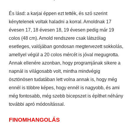
És lásd: a karjai éppen ezt tették, és szó szerint
kénytelenek voltak haladni a korral. Arnoldnak 17
évesen 17, 18 évesen 18, 19 évesen pedig már 19
colos (48 cm). Arnold rendszere csak látszólag
esetleges, valójában gondosan megtervezett sokkolás,
amellyel végül a 20 colos mércét is jóval megugrotta.
Annak ellenére azonban, hogy programjának sikere a
napnál is világosabb volt, mintha mindvégig
ösztönösen tudatában lett volna annak is, hogy még
ennél is többre képes, hogy ennél is nagyobb, és ami
még fontosabb, még szebb bicepszet is építhet néhány
további apró módosítással.
FINOMHANGOLÁS