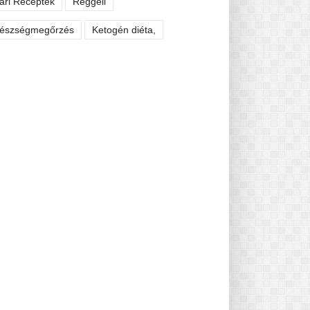
ári Receptek
Reggeli
észségmegőrzés
Ketogén diéta,