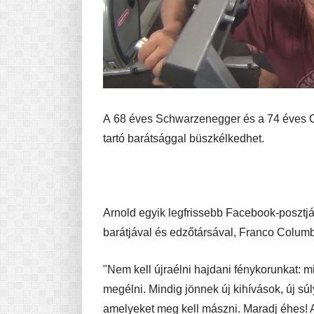
A 68 éves Schwarzenegger és a 74 éves C
tartó barátsággal büszkélkedhet.
Arnold egyik legfrissebb Facebook-posztjáb
barátjával és edzőtársával, Franco Columbu
"Nem kell újraélni hajdani fénykorunkat: 
megélni. Mindig jönnek új kihívások, új sú
amelyeket meg kell mászni. Maradj éhes! 