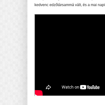
kedvenc edzőtársammá vált, és a mai napig