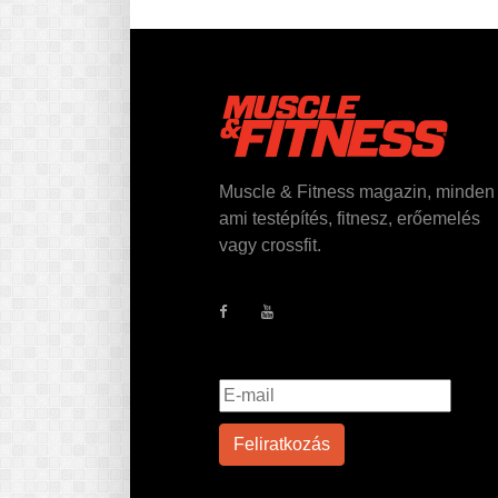
Muscle & Fitness magazin, minden
ami testépítés, fitnesz, erőemelés
vagy crossfit.