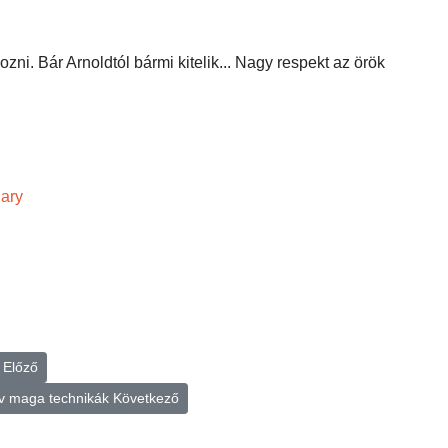
zni. Bár Arnoldtól bármi kitelik... Nagy respekt az örök
ary
!
Előző
av maga technikák
Következő