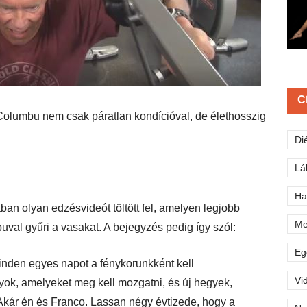
C
olumbu nem csak páratlan kondícióval, de élethosszig
Di
Lá
Ha
an olyan edzésvideót töltött fel, amelyen legjobb
Me
val gyűri a vasakat. A bejegyzés pedig így szól:
Eg
minden egyes napot a fénykorunkként kell
Vi
lyok, amelyeket meg kell mozgatni, és új hegyek,
Akár én és Franco. Lassan négy évtizede, hogy a