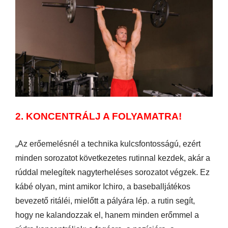
2. KONCENTRÁLJ A FOLYAMATRA!
„Az erőemelésnél a technika kulcsfontosságú, ezért
minden sorozatot következetes rutinnal kezdek, akár a
rúddal melegítek nagyterheléses sorozatot végzek. Ez
kábé olyan, mint amikor Ichiro, a baseballjátékos
bevezető ritáléi, mielőtt a pályára lép. a rutin segít,
hogy ne kalandozzak el, hanem minden erőmmel a