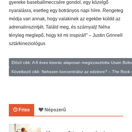
gyereke baseballmeccsére gondol, egy közelgő
nyaralásra, esetleg egy botrányos napi hírre. Rengeteg
módja van annak, hogy valakinek az egekbe küldd az
adrenalinszintjét. Találd meg, és szárnyalj! Néha
tényleg meglepő, hogy kit mi inspirál!” –
Justin Grinnell
sztárkineziológus
Előző cikk: A 8 éves kissrác alaposan megizzasztotta Usain Bolt
Következő cikk: Nehezen koncentrálsz az edzésre? – The Rock 
Friss
Népszerű