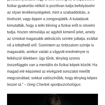
fizikai gyakorlás nélkül is pozitívan tudja befolyásolni
az olyan tevékenységeket, mint a szabaddobás, a
lövészet, vagy éppen a zongorajáték. A kutatások
kimutatták, hogy a lelki tréning a fizikai erőt is növelni
tudja, hiszen stimulálja az agyból kimenő jelet, amely
az izmokat magasabb aktivációs szintre juttatja, ezáltal
nő a kifejthető erő. Szerintem az önbizalom szintje is
magasabb, amikor valaki a vágyott eredményre is
felkészül lélekben: úgy tűnik, tényleg szoros
összefüggés van a mentális és fizikai képek között. Ha
magad elé képzeled az elvégzett sorozatot mielőtt
megcsináltad, sokkal valószínűbb, hogy tényleg képes
leszel rá.” –
Greg Chertok sportpszichológus