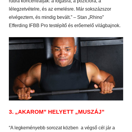
rúdra koncentráljak: a fogásra, a pozícióra, a
lélegzetvételre, és az emelésre. Már sokszázszor
elvégeztem, és mindig bevált.” – Stan „Rhino”
Efferding IFBB Pro testépítő és erőemelő világbajnok.
3. „AKAROM” HELYETT „MUSZÁJ”
“A legkeményebb sorozat közben a végső cél jár a