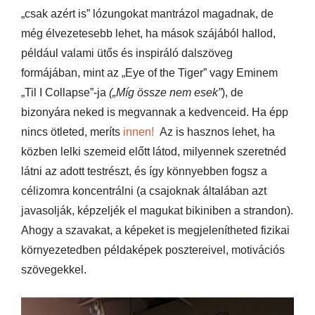
„csak azért is” lózungokat mantrázol magadnak, de
még élvezetesebb lehet, ha mások szájából hallod,
például valami ütős és inspiráló dalszöveg
formájában, mint az „Eye of the Tiger” vagy Eminem
„Til I Collapse”-ja
(„Míg össze nem esek”
), de
bizonyára neked is megvannak a kedvenceid. Ha épp
nincs ötleted, meríts
innen!
Az is hasznos lehet, ha
közben lelki szemeid előtt látod, milyennek szeretnéd
látni az adott testrészt, és így könnyebben fogsz a
célizomra koncentrálni (a csajoknak általában azt
javasolják, képzeljék el magukat bikiniben a strandon).
Ahogy a szavakat, a képeket is megjelenítheted fizikai
környezetedben példaképek posztereivel, motivációs
szövegekkel.