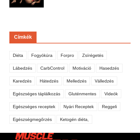
Címkék
Diéta
Fogyókúra
Forpro
Zsírégetés
Lábedzés
CarbControl
Motiváció
Hasedzés
Karedzés
Hátedzés
Melledzés
Válledzés
Egészséges táplálkozás
Gluténmentes
Videók
Egészséges receptek
Nyári Receptek
Reggeli
Egészségmegőrzés
Ketogén diéta,