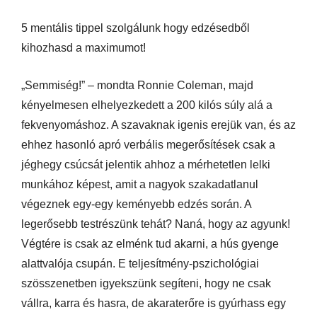
5 mentális tippel szolgálunk hogy edzésedből
kihozhasd a maximumot!
„Semmiség!” – mondta Ronnie Coleman, majd
kényelmesen elhelyezkedett a 200 kilós súly alá a
fekvenyomáshoz. A szavaknak igenis erejük van, és az
ehhez hasonló apró verbális megerősítések csak a
jéghegy csúcsát jelentik ahhoz a mérhetetlen lelki
munkához képest, amit a nagyok szakadatlanul
végeznek egy-egy keményebb edzés során. A
legerősebb testrészünk tehát? Naná, hogy az agyunk!
Végtére is csak az elménk tud akarni, a hús gyenge
alattvalója csupán. E teljesítmény-pszichológiai
szösszenetben igyekszünk segíteni, hogy ne csak
vállra, karra és hasra, de akaraterőre is gyúrhass egy