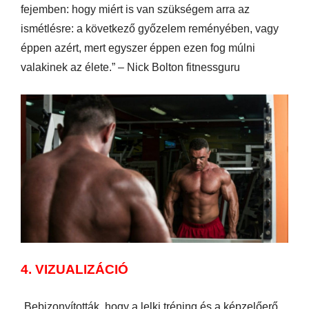
fejemben: hogy miért is van szükségem arra az
ismétlésre: a következő győzelem reményében, vagy
éppen azért, mert egyszer éppen ezen fog múlni
valakinek az élete.” – Nick Bolton fitnessguru
4. VIZUALIZÁCIÓ
„Bebizonyították, hogy a lelki tréning és a képzelőerő