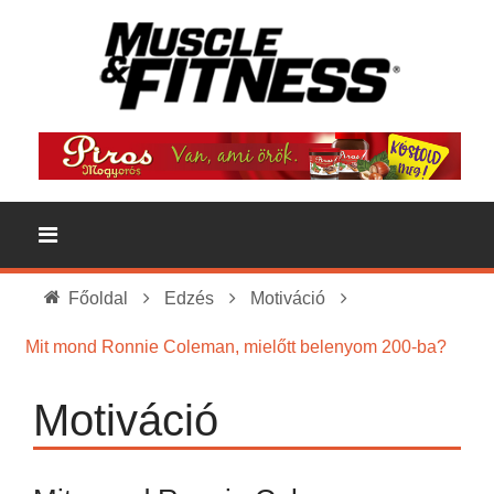
Főoldal
Edzés
Motiváció
Mit mond Ronnie Coleman, mielőtt belenyom 200-ba?
Motiváció