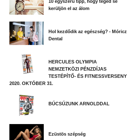
10 egyszerű tipp, hogy téged se
kerüljön el az álom
Hol kezdődik az egészség? - Móricz
Dental
HERCULES OLYMPIA
NEMZETKÖZI PÉNZDÍJAS
TESTÉPÍTŐ- ÉS FITNESSVERSENY
2020. OKTÓBER 31.
BÚCSÚZUNK ARNOLDDAL
Ezüstös szépség