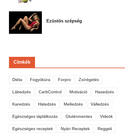
Ezüstös szépség
Címkék
Diéta
Fogyókúra
Forpro
Zsírégetés
Lábedzés
CarbControl
Motiváció
Hasedzés
Karedzés
Hátedzés
Melledzés
Válledzés
Egészséges táplálkozás
Gluténmentes
Videók
Egészséges receptek
Nyári Receptek
Reggeli