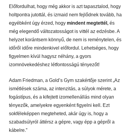
Előfordulhat, hogy még akkor is azt tapasztalod, hogy
holtpontra jutottál, és izmaid nem fejlődnek tovább, ha
egyébként úgy érzed, hogy
mindent megtettél,
és
még elegendő változatosságot is vittél az edzésbe. A
helyzet korántsem könnyű, de nem is reménytelen, és
időről időre mindenkivel előfordul. Lehetséges, hogy
figyelmen kívül hagysz néhány, a gyors
izomnövekedéshez létfontosságú tényezőt!
Adam Friedman, a Gold’s Gym szakértője szerint „Az
ismétlések száma, az intenzitás, a súlyok mérete, a
fogástípus, és a kifejtett izomellenállás mind olyan
tényezők, amelyekre egyenként figyelni kell. Ezt
sokféleképpen megteheted, akár úgy is, hogy a
szabadsúlyról áttérsz a gépre, vagy épp a gépről a
kábelre.”