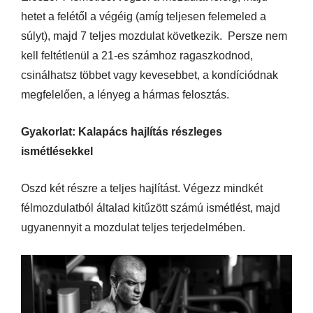
hetet a felétől a végéig (amíg teljesen felemeled a
súlyt), majd 7 teljes mozdulat következik. Persze nem
kell feltétlenül a 21-es számhoz ragaszkodnod,
csinálhatsz többet vagy kevesebbet, a kondíciódnak
megfelelően, a lényeg a hármas felosztás.
Gyakorlat: Kalapács hajlítás részleges
ismétlésekkel
Oszd két részre a teljes hajlítást. Végezz mindkét
félmozdulatból általad kitűzött számú ismétlést, majd
ugyanennyit a mozdulat teljes terjedelmében.