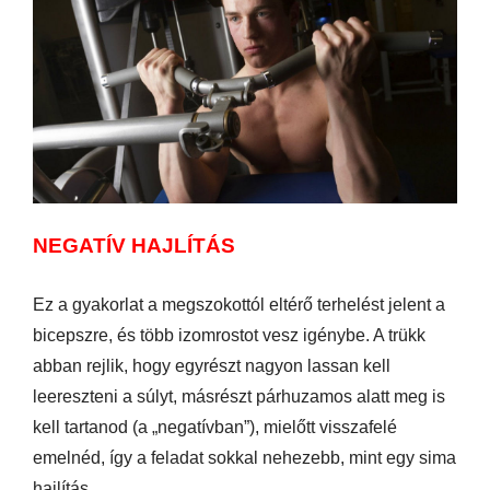
NEGATÍV HAJLÍTÁS
Ez a gyakorlat a megszokottól eltérő terhelést jelent a
bicepszre, és több izomrostot vesz igénybe. A trükk
abban rejlik, hogy egyrészt nagyon lassan kell
leereszteni a súlyt, másrészt párhuzamos alatt meg is
kell tartanod (a „negatívban”), mielőtt visszafelé
emelnéd, így a feladat sokkal nehezebb, mint egy sima
hajlítás.