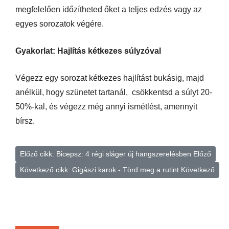
megfelelően időzítheted őket a teljes edzés vagy az
egyes sorozatok végére.
Gyakorlat: Hajlítás kétkezes súlyzóval
Végezz egy sorozat kétkezes hajlítást bukásig, majd
anélkül, hogy szünetet tartanál, csökkentsd a súlyt 20-
50%-kal, és végezz még annyi ismétlést, amennyit
bírsz.
Előző cikk: Bicepsz: 4 régi sláger új hangszerelésben
Előző
Következő cikk: Gigászi karok - Törd meg a rutint
Következő