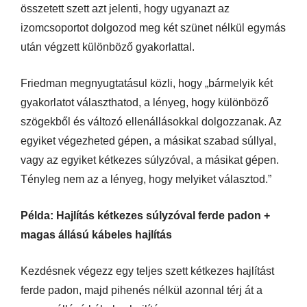
összetett szett azt jelenti, hogy ugyanazt az
izomcsoportot dolgozod meg két szünet nélkül egymás
után végzett különböző gyakorlattal.
Friedman megnyugtatásul közli, hogy „bármelyik két
gyakorlatot választhatod, a lényeg, hogy különböző
szögekből és változó ellenállásokkal dolgozzanak. Az
egyiket végezheted gépen, a másikat szabad súllyal,
vagy az egyiket kétkezes súlyzóval, a másikat gépen.
Tényleg nem az a lényeg, hogy melyiket választod.”
Példa: Hajlítás kétkezes súlyzóval ferde padon +
magas állású kábeles hajlítás
Kezdésnek végezz egy teljes szett kétkezes hajlítást
ferde padon, majd pihenés nélkül azonnal térj át a