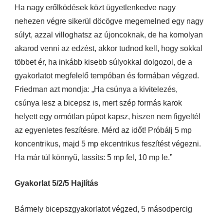
Ha nagy erőlködések közt ügyetlenkedve nagy
nehezen végre sikerül döcögve megemelned egy nagy
súlyt, azzal villoghatsz az újoncoknak, de ha komolyan
akarod venni az edzést, akkor tudnod kell, hogy sokkal
többet ér, ha inkább kisebb súlyokkal dolgozol, de a
gyakorlatot megfelelő tempóban és formában végzed.
Friedman azt mondja: „Ha csúnya a kivitelezés,
csúnya lesz a bicepsz is, mert szép formás karok
helyett egy ormótlan púpot kapsz, hiszen nem figyeltél
az egyenletes feszítésre. Mérd az időt! Próbálj 5 mp
koncentrikus, majd 5 mp ekcentrikus feszítést végezni.
Ha már túl könnyű, lassíts: 5 mp fel, 10 mp le.”
Gyakorlat 5/2/5 Hajlítás
Bármely bicepszgyakorlatot végzed, 5 másodpercig