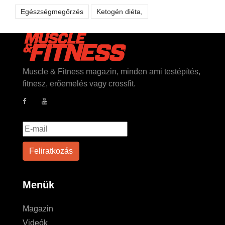
Egészségmegőrzés
Ketogén diéta,
Muscle & Fitness magazin, minden ami testépítés,
fitnesz, erőemelés vagy crossfit.
Menük
Magazin
Videók