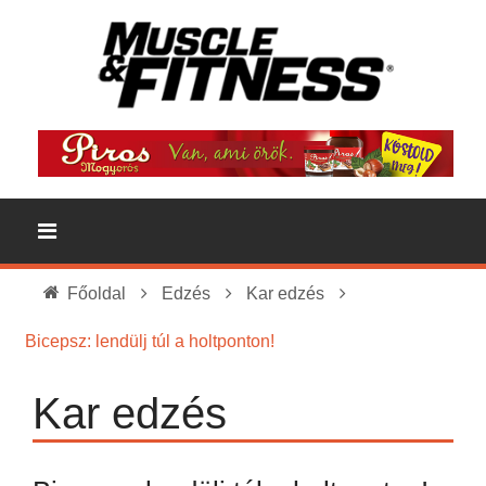
Főoldal
Edzés
Kar edzés
Bicepsz: lendülj túl a holtponton!
Kar edzés