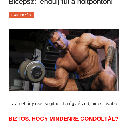
Bicepsz: lendülj túl a holtponton!
KAR EDZÉS
Ez a néhány csel segíthet, ha úgy érzed, nincs tovább.
BIZTOS, HOGY MINDENRE GONDOLTÁL?