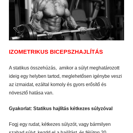
IZOMETRIKUS BICEPSZHAJLÍTÁS
A statikus összehúzás, amikor a súlyt meghatározott
ideig egy helyben tartod, meglehetősen igénybe veszi
az izmaidat, ezáltal komoly és gyors erősítő és
növesztő hatása van.
Gyakorlat: Statikus hajlítás kétkezes súlyzóval
Fogj egy rudat, kétkezes súlyzót, vagy bármilyen
szabad súlyt, kezdd el a hajlítást, és félúton 20