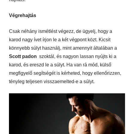
Végrehajtás
Csak néhány ismétlést végezz, de ügyelj, hogy a
karod nagy ívet írjon le a két végpont közt. Kicsit
könnyebb súlyt használj, mint amennyit általában a
Scott padon
szoktál, és nagyon lassan nyújts ki a
karod, és ereszd le a súlyt. Ha van rá mód, külső
megfigyelő segítségét is kérheted, hogy ellenőrizzen,
tényleg teljesen visszaemelted-e a súlyt.