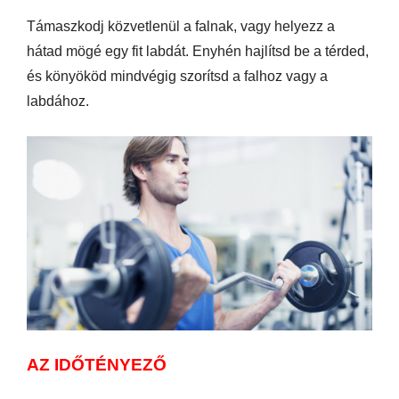
Támaszkodj közvetlenül a falnak, vagy helyezz a
hátad mögé egy fit labdát. Enyhén hajlítsd be a térded,
és könyököd mindvégig szorítsd a falhoz vagy a
labdához.
AZ IDŐTÉNYEZŐ