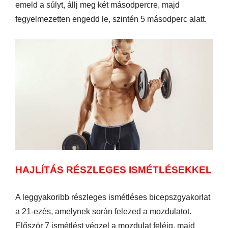
emeld a súlyt, állj meg két másodpercre, majd
fegyelmezetten engedd le, szintén 5 másodperc alatt.
HAJLÍTÁS RÉSZLEGES ISMÉTLÉSEKKEL
A leggyakoribb részleges ismétléses bicepszgyakorlat
a 21-ezés, amelynek során felezed a mozdulatot.
Először 7 ismétlést végzel a mozdulat feléig, majd