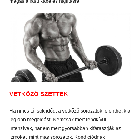
magas állású kábeles hajlításra.
VETKŐZŐ SZETTEK
Ha nincs túl sok időd, a vetkőző sorozatok jelenthetik a
legjobb megoldást. Nemcsak mert rendkívül
intenzívek, hanem mert gyorsabban kifárasztják az
izmokat, mint más sorozatok. Kondíciódnak