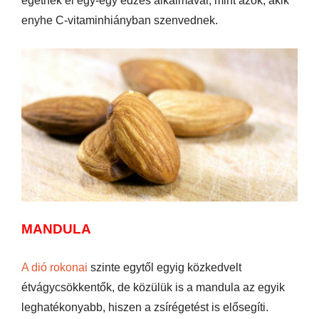
égetnek el egy-egy edzés alkalmával, mint azok, akik
enyhe C-vitaminhiányban szenvednek.
MANDULA
A dió rokonai
szinte egytől egyig közkedvelt
étvágycsökkentők, de közülük is a mandula az egyik
leghatékonyabb, hiszen a zsírégetést is elősegíti.