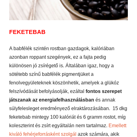
FEKETEBAB
A babfélék szintén rostban gazdagok, kalóriában
azonban roppant szegények, ez a fajta pedig
különösen jó zsírégető is. Általában igaz, hogy a
sötétebb színű babfélék pigmentjüket a
fenolvegyületeknek köszönhetik, amelyek a glükóz
felszívódását befolyásolják, ezáltal
fontos szerepet
játszanak az energiafelhasználásban
és annak
súlyfelesleget eredményező elraktározásában. 15 dkg
feketebab mintegy 100 kalóriát és 6 gramm rostot, míg
koleszterint és zsírt egyáltalán nem tartalmaz.
Emellett
kiváló fehérjeforrásként szolgál
azok számára, akik