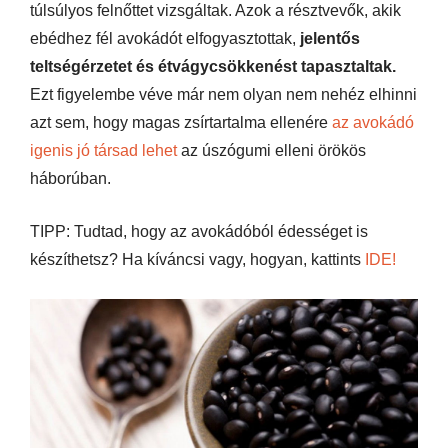
túlsúlyos felnőttet vizsgáltak. Azok a résztvevők, akik
ebédhez fél avokádót elfogyasztottak,
jelentős
teltségérzetet és étvágycsökkenést tapasztaltak.
Ezt figyelembe véve már nem olyan nem nehéz elhinni
azt sem, hogy magas zsírtartalma ellenére
az avokádó
igenis jó társad lehet
az úszógumi elleni örökös
háborúban.
TIPP: Tudtad, hogy az avokádóból édességet is
készíthetsz? Ha kíváncsi vagy, hogyan, kattints
IDE!