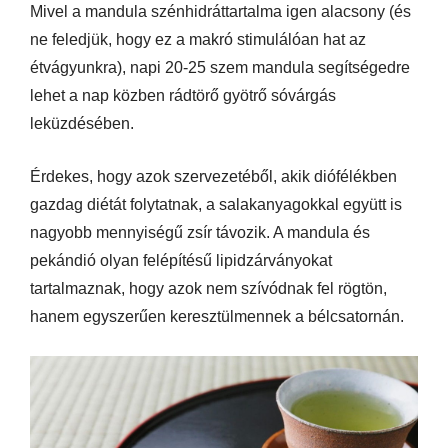
Mivel a mandula szénhidráttartalma igen alacsony (és
ne feledjük, hogy ez a makró stimulálóan hat az
étvágyunkra), napi 20-25 szem mandula segítségedre
lehet a nap közben rádtörő gyötrő sóvárgás
leküzdésében.
Érdekes, hogy azok szervezetéből, akik diófélékben
gazdag diétát folytatnak, a salakanyagokkal együtt is
nagyobb mennyiségű zsír távozik. A mandula és
pekándió olyan felépítésű lipidzárványokat
tartalmaznak, hogy azok nem szívódnak fel rögtön,
hanem egyszerűen keresztülmennek a bélcsatornán.