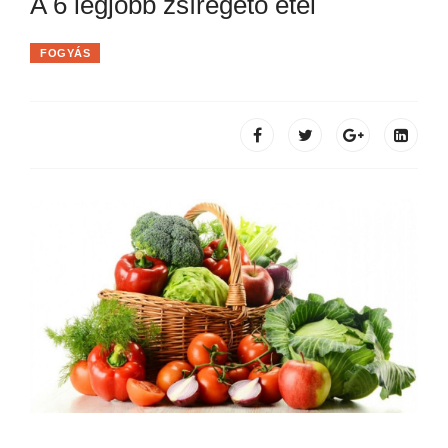
A 6 legjobb zsírégető étel
FOGYÁS