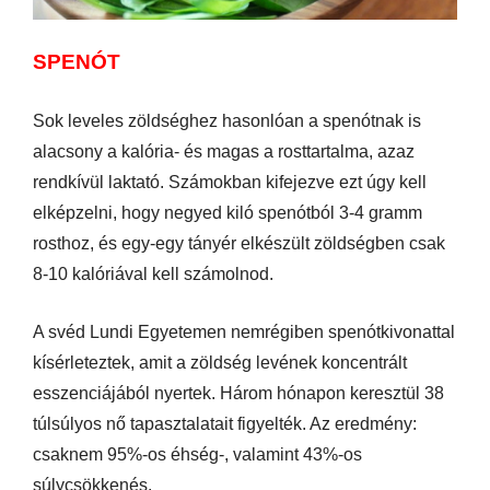
SPENÓT
Sok leveles zöldséghez hasonlóan a spenótnak is
alacsony a kalória- és magas a rosttartalma, azaz
rendkívül laktató. Számokban kifejezve ezt úgy kell
elképzelni, hogy negyed kiló spenótból 3-4 gramm
rosthoz, és egy-egy tányér elkészült zöldségben csak
8-10 kalóriával kell számolnod.
A svéd Lundi Egyetemen nemrégiben spenótkivonattal
kísérleteztek, amit a zöldség levének koncentrált
esszenciájából nyertek. Három hónapon keresztül 38
túlsúlyos nő tapasztalatait figyelték. Az eredmény:
csaknem 95%-os éhség-, valamint 43%-os
súlycsökkenés.