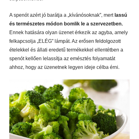
A spenót azért jó barátja a „kívánósoknak”, mert
lassú
és természetes módon bomlik le a szervezetben.
Ennek hatására olyan üzenet érkezik az agyba, amely
felkapcsolja „ELÉG” lámpát. Az erősen feldolgozott
ételekkel és állati eredetű termékekkel ellentétben a
spenót kellően lelassítja az emésztés folyamatát
ahhoz, hogy az üzenetnek legyen ideje célba érni.