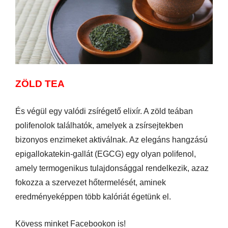
ZÖLD TEA
És végül egy valódi zsírégető elixír. A zöld teában
polifenolok találhatók, amelyek a zsírsejtekben
bizonyos enzimeket aktiválnak. Az elegáns hangzású
epigallokatekin-gallát (EGCG) egy olyan polifenol,
amely termogenikus tulajdonsággal rendelkezik, azaz
fokozza a szervezet hőtermelését, aminek
eredményeképpen több kalóriát égetünk el.
Kövess minket Facebookon is!