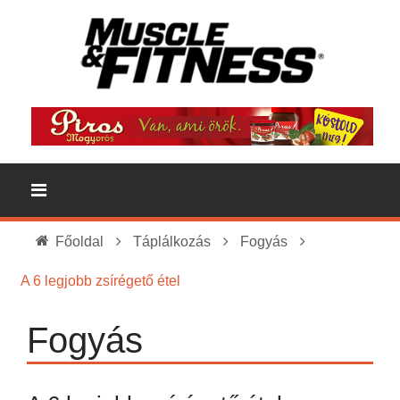
Főoldal
Táplálkozás
Fogyás
A 6 legjobb zsírégető étel
Fogyás