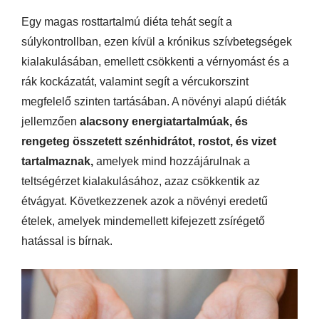
Egy magas rosttartalmú diéta tehát segít a
súlykontrollban, ezen kívül a krónikus szívbetegségek
kialakulásában, emellett csökkenti a vérnyomást és a
rák kockázatát, valamint segít a vércukorszint
megfelelő szinten tartásában. A növényi alapú diéták
jellemzően
alacsony energiatartalmúak, és
rengeteg összetett szénhidrátot, rostot, és vizet
tartalmaznak,
amelyek mind hozzájárulnak a
teltségérzet kialakulásához, azaz csökkentik az
étvágyat. Következzenek azok a növényi eredetű
ételek, amelyek mindemellett kifejezett zsírégető
hatással is bírnak.