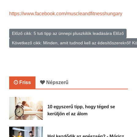
https://www.facebook.com/muscleandfitnesshungary
Előző cikk: 5 tuti tipp az ünnepi pluszkilók leadására
Előző
Következő cikk: Minden, amit tudnod kell az édesítőszerekről!
Kö
Friss
Népszerű
10 egyszerű tipp, hogy téged se
kerüljön el az álom
Hol kezdődik az egészség? - Móricz