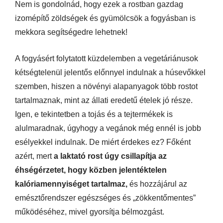
Nem is gondolnád, hogy ezek a rostban gazdag
izomépítő zöldségek és gyümölcsök a fogyásban is
mekkora segítségedre lehetnek!
A fogyásért folytatott küzdelemben a vegetáriánusok
kétségtelenül jelentős előnnyel indulnak a húsevőkkel
szemben, hiszen a növényi alapanyagok több rostot
tartalmaznak, mint az állati eredetű ételek jó része.
Igen, e tekintetben a tojás és a tejtermékek is
alulmaradnak, úgyhogy a vegánok még ennél is jobb
esélyekkel indulnak. De miért érdekes ez? Főként
azért, mert
a laktató rost úgy csillapítja az
éhségérzetet, hogy közben jelentéktelen
kalóriamennyiséget tartalmaz,
és hozzájárul az
emésztőrendszer egészséges és „zökkentőmentes”
működéséhez, mivel gyorsítja bélmozgást.