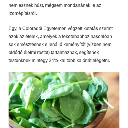
nem esznek húst, mégsem mondanának le az
izomépítésről.
Egy, a Coloradói Egyetemen végzett kutatás szerint
azok az ételek, amelyek a feketebabhoz hasonlóan
sok emésztésnek ellenálló keményítőt (vízben nem
oldódó élelmi rostot) tartalmaznak, segítenek
testünknek mintegy 24%-kal több kalóriát elégetni.