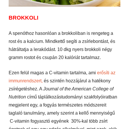
BROKKOLI
A spenóthoz hasonlóan a brokkoliban is rengeteg a
rost és a kalcium. Mindkettő segíti a zsírlebontást, és
hátráltatja a lerakódást. 10 dkg nyers brokkoli négy
gramm rostot és csupán 20 kalóriát tartalmaz.
Ezen felül magas a C-vitamin tartalma, ami
erősíti az
immunrendszert,
és szintén hozzájárul a hatékony
zsírégetéshez. A
Journal of the American College of
Nutrition
című táplálkozástudományi szakfolyóiratban
megjelent egy, a fogyás természetes módszereit
taglaló tanulmány, amely szerint a kellő mennyiségű
C-vitamin fogyasztó egyének 30%-kal több zsírt