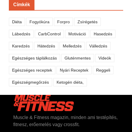
Címkék
Diéta
Fogyókúra
Forpro
Zsírégetés
Lábedzés
CarbControl
Motiváció
Hasedzés
Karedzés
Hátedzés
Melledzés
Válledzés
Egészséges táplálkozás
Gluténmentes
Videók
Egészséges receptek
Nyári Receptek
Reggeli
Egészségmegőrzés
Ketogén diéta,
Muscle & Fitness magazin, minden ami testépítés,
fitnesz, erőemelés vagy crossfit.