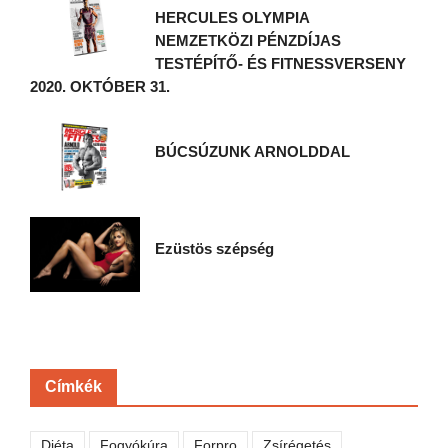
HERCULES OLYMPIA
NEMZETKÖZI PÉNZDÍJAS
TESTÉPÍTŐ- ÉS FITNESSVERSENY
2020. OKTÓBER 31.
BÚCSÚZUNK ARNOLDDAL
Ezüstös szépség
Címkék
Diéta
Fogyókúra
Forpro
Zsírégetés