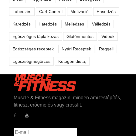
Lábedzés
CarbControl
Motiváció
Hasedzés
Karedzés
Hátedzés
Melledzés
Válledzés
Egészséges táplálkozás
Gluténmentes
Videók
Egészséges receptek
Nyári Receptek
Reggeli
Egészségmegőrzés
Ketogén diéta,
Muscle & Fitness magazin, minden ami testépítés,
fitnesz, erőemelés vagy crossfit.