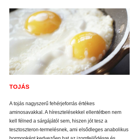
TOJÁS
A tojás nagyszerű fehérjeforrás értékes
aminosavakkal. A híresztelésekkel ellentétben nem
kell félned a sárgájától sem, hiszen jót tesz a
tesztoszteron-termelésnek, ami elsődleges anabolikus
hormonként kedvezően hat az izomfejlődésre és