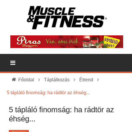
Főoldal
Táplálkozás
Étrend
5 tápláló finomság: ha rádtör az éhség...
5 tápláló finomság: ha rádtör az
éhség...