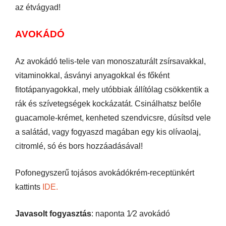
az étvágyad!
AVOKÁDÓ
Az avokádó telis-tele van monoszaturált zsírsavakkal,
vitaminokkal, ásványi anyagokkal és főként
fitotápanyagokkal, mely utóbbiak állítólag csökkentik a
rák és szívetegségek kockázatát. Csinálhatsz belőle
guacamole-krémet, kenheted szendvicsre, dúsítsd vele
a salátád, vagy fogyaszd magában egy kis olívaolaj,
citromlé, só és bors hozzáadásával!
Pofonegyszerű tojásos avokádókrém-receptünkért
kattints
IDE.
Javasolt fogyasztás
: naponta 1⁄2 avokádó