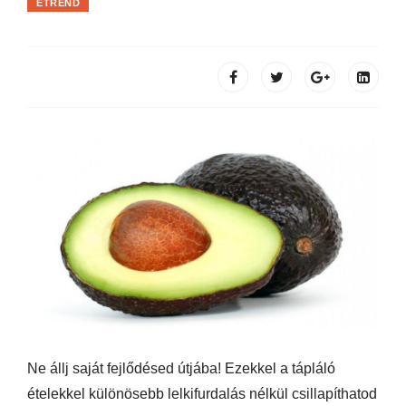
ÉTREND
Ne állj saját fejlődésed útjába! Ezekkel a tápláló
ételekkel különösebb lelkifurdalás nélkül csillapíthatod