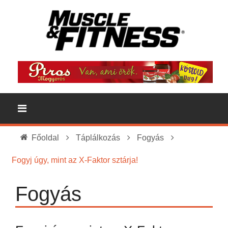
Főoldal
Táplálkozás
Fogyás
Fogyj úgy, mint az X-Faktor sztárja!
Fogyás