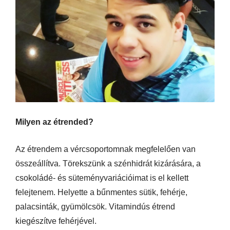
Milyen az étrended?
Az étrendem a vércsoportomnak megfelelően van
összeállítva. Törekszünk a szénhidrát kizárására, a
csokoládé- és süteményvariációimat is el kellett
felejtenem. Helyette a bűnmentes sütik, fehérje,
palacsinták, gyümölcsök. Vitamindús étrend
kiegészítve fehérjével.