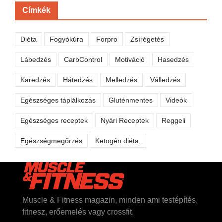
Címkék
Diéta
Fogyókúra
Forpro
Zsírégetés
Lábedzés
CarbControl
Motiváció
Hasedzés
Karedzés
Hátedzés
Melledzés
Válledzés
Egészséges táplálkozás
Gluténmentes
Videók
Egészséges receptek
Nyári Receptek
Reggeli
Egészségmegőrzés
Ketogén diéta,
Muscle & Fitness magazin, minden ami testépítés,
fitnesz, erőemelés vagy crossfit.