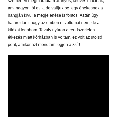
szemében megmaradtam aranyos, kedves macinak,
ami nagyon jól esik, de valljuk be, egy énekesnek a
hangján kívül a megjelenése is fontos.
A
ztán úgy
határoztam, hogy az emberi mivoltomat nem, de a
kilókat ledobom. Tavaly nyáron a rendszertelen
étkezés miatt kórházban is voltam, ez volt az utolsó
pont, amikor azt mondtam: égjen a zsír!