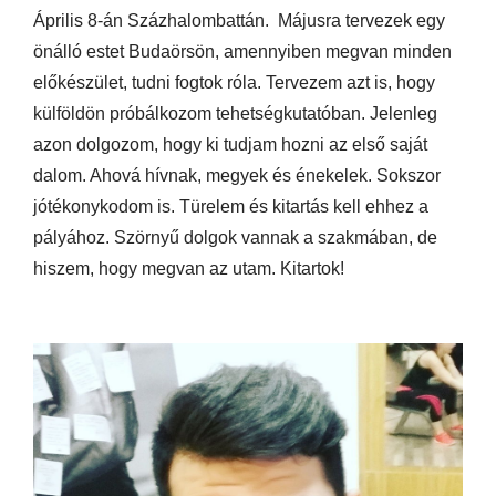
Április 8-án Százhalombattán. Májusra tervezek egy
önálló estet Budaörsön, amennyiben megvan minden
előkészület, tudni fogtok róla. Tervezem azt is, hogy
külföldön próbálkozom tehetségkutatóban. Jelenleg
azon dolgozom, hogy ki tudjam hozni az első saját
dalom. Ahová hívnak, megyek és énekelek. Sokszor
jótékonykodom is. Türelem és kitartás kell ehhez a
pályához. Szörnyű dolgok vannak a szakmában, de
hiszem, hogy megvan az utam. Kitartok!