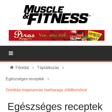
Főoldal
Táplálkozás
Egészséges receptek
Gombás-majorannás marharagu zöldborsóval
Egészséges receptek