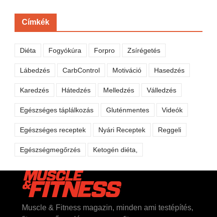
Címkék
Diéta
Fogyókúra
Forpro
Zsírégetés
Lábedzés
CarbControl
Motiváció
Hasedzés
Karedzés
Hátedzés
Melledzés
Válledzés
Egészséges táplálkozás
Gluténmentes
Videók
Egészséges receptek
Nyári Receptek
Reggeli
Egészségmegőrzés
Ketogén diéta,
Muscle & Fitness magazin, minden ami testépítés,