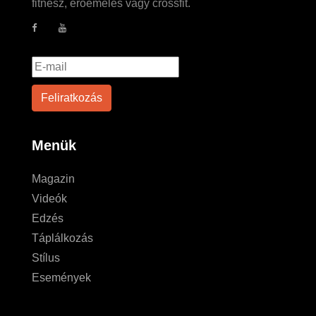
fitnesz, erőemelés vagy crossfit.
Menük
Magazin
Videók
Edzés
Táplálkozás
Stílus
Események