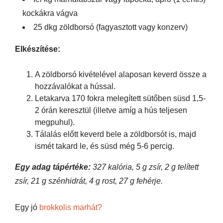
kockákra vágva
25 dkg zöldborsó (fagyasztott vagy konzerv)
Elkészítése:
A zöldborsó kivételével alaposan keverd össze a
hozzávalókat a hússal.
Letakarva 170 fokra melegített sütőben süsd 1,5-
2 órán keresztül (illetve amíg a hús teljesen
megpuhul).
Tálalás előtt keverd bele a zöldborsót is, majd
ismét takard le, és süsd még 5-6 percig.
Egy adag tápértéke:
327 kalória, 5 g zsír, 2 g telített
zsír, 21 g szénhidrát, 4 g rost, 27 g fehérje.
Egy jó
brokkolis marhát?