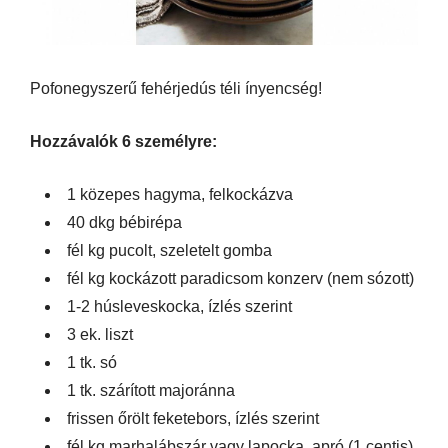
Pofonegyszerű fehérjedús téli ínyencség!
Hozzávalók 6 személyre:
1 közepes hagyma, felkockázva
40 dkg bébirépa
fél kg pucolt, szeletelt gomba
fél kg kockázott paradicsom konzerv (nem sózott)
1-2 húsleveskocka, ízlés szerint
3 ek. liszt
1 tk. só
1 tk. szárított majoránna
frissen őrölt feketebors, ízlés szerint
fél kg marhalábszár vagy lapocka, apró (1 centis)