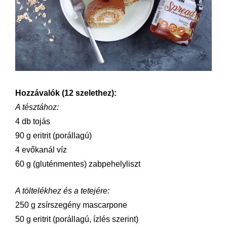
Hozzávalók (12 szelethez):
A tésztához:
4 db tojás
90 g eritrit (porállagú)
4 evőkanál víz
60 g (gluténmentes) zabpehelyliszt
A töltelékhez és a tetejére:
250 g zsírszegény mascarpone
50 g eritrit (porállagú, ízlés szerint)