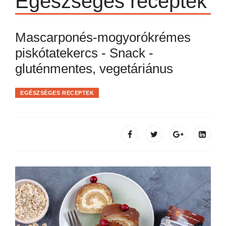
Egészséges receptek
Mascarponés-mogyorókrémes
piskótatekercs - Snack -
gluténmentes, vegetáriánus
EGÉSZSÉGES RECEPTEK