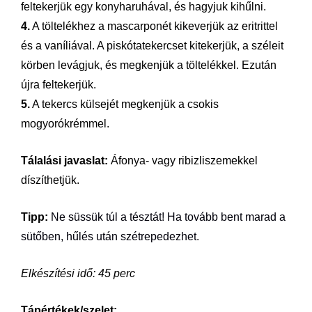
feltekerjük egy konyharuhával, és hagyjuk kihűlni.
4.
A töltelékhez a mascarponét kikeverjük az eritrittel
és a vaníliával. A piskótatekercset kitekerjük, a széleit
körben levágjuk, és megkenjük a töltelékkel. Ezután
újra feltekerjük.
5.
A tekercs külsejét megkenjük a csokis
mogyorókrémmel.
Tálalási javaslat:
Áfonya- vagy ribizliszemekkel
díszíthetjük.
Tipp:
Ne süssük túl a tésztát! Ha tovább bent marad a
sütőben, hűlés után szétrepedezhet.
Elkészítési idő: 45 perc
Tápértékek/szelet: