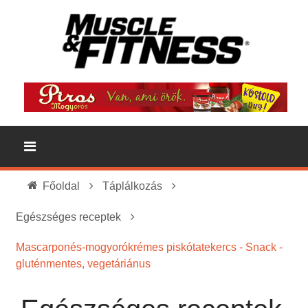
Főoldal
Táplálkozás
Egészséges receptek
Mascarponés-mogyorókrémes piskótatekercs - Snack -
gluténmentes, vegetáriánus