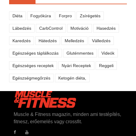
Diéta
Fogyókúra
Forpro
Zsírégetés
Lábedzés
CarbControl
Motiváció
Hasedzés
Karedzés
Hátedzés
Melledzés
Válledzés
Egészséges táplálkozás
Gluténmentes
Videók
Egészséges receptek
Nyári Receptek
Reggeli
Egészségmegőrzés
Ketogén diéta,
Muscle & Fitness magazin, minden ami testépítés,
fitnesz, erőemelés vagy crossfit.