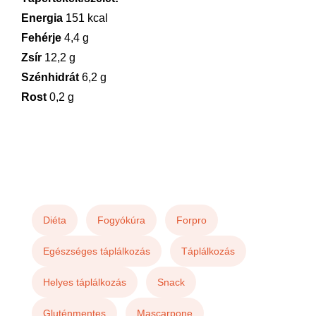
Energia
151 kcal
Fehérje
4,4 g
Zsír
12,2 g
Szénhidrát
6,2 g
Rost
0,2 g
Diéta
Fogyókúra
Forpro
Egészséges táplálkozás
Táplálkozás
Helyes táplálkozás
Snack
Gluténmentes
Mascarpone