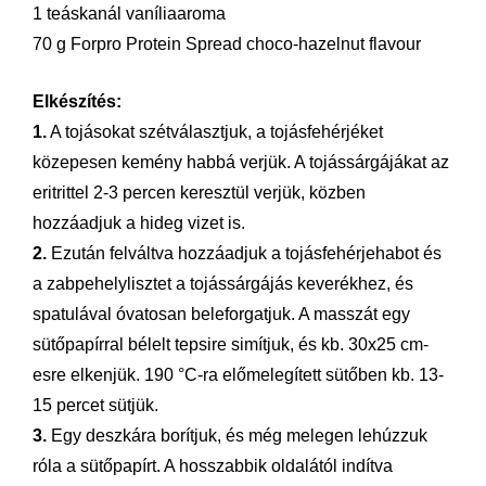
1 teáskanál vaníliaaroma
70 g Forpro Protein Spread choco-hazelnut flavour
Elkészítés:
1.
A tojásokat szétválasztjuk, a tojásfehérjéket
közepesen kemény habbá verjük. A tojássárgájákat az
eritrittel 2-3 percen keresztül verjük, közben
hozzáadjuk a hideg vizet is.
2.
Ezután felváltva hozzáadjuk a tojásfehérjehabot és
a zabpehelylisztet a tojássárgájás keverékhez, és
spatulával óvatosan beleforgatjuk. A masszát egy
sütőpapírral bélelt tepsire simítjuk, és kb. 30x25 cm-
esre elkenjük. 190 °C-ra előmelegített sütőben kb. 13-
15 percet sütjük.
3.
Egy
d
eszkára borítjuk, és még melegen lehúzzuk
róla a sütőpapírt. A hosszabbik oldalától indítva