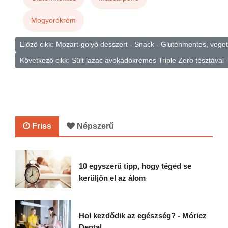
Mogyorókrém
Előző cikk: Mozart-golyó desszert - Snack - Gluténmentes, vege
Következő cikk: Sült lazac avokádókrémes Triple Zero tésztával
Friss
Népszerű
10 egyszerű tipp, hogy téged se
kerüljön el az álom
Hol kezdődik az egészség? - Móricz
Dental