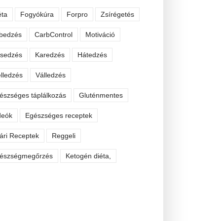
éta
Fogyókúra
Forpro
Zsírégetés
bedzés
CarbControl
Motiváció
sedzés
Karedzés
Hátedzés
lledzés
Válledzés
észséges táplálkozás
Gluténmentes
deók
Egészséges receptek
ári Receptek
Reggeli
észségmegőrzés
Ketogén diéta,