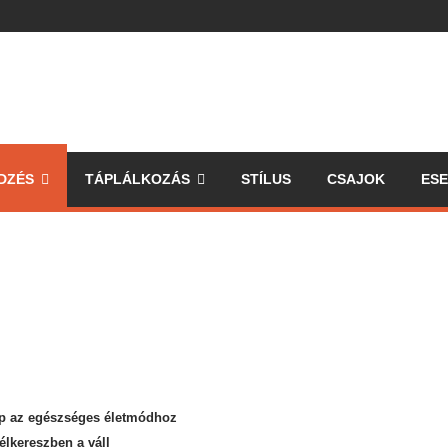
DZÉS
TÁPLÁLKOZÁS
STÍLUS
CSAJOK
ES
ipp az egészséges életmódhoz
élkereszben a váll