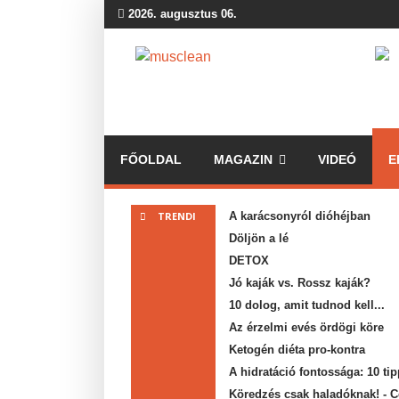
2026. augusztus 06.
FŐOLDAL
MAGAZIN
VIDEÓ
E
TRENDI
A karácsonyról dióhéjban
Döljön a lé
DETOX
Jó kaják vs. Rossz kaják?
10 dolog, amit tudnod kell...
Az érzelmi evés ördögi köre
Ketogén diéta pro-kontra
A hidratáció fontossága: 10 t
Köredzés csak haladóknak! - C