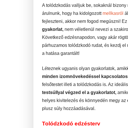
A tolódzkodás valljuk be, sokaknál bizony 
árulnunk, hogy ha kidolgozott
mellkasról
ál
fejleszteni, akkor nem fogod megúszni! E
gyakorlat,
nem véletlenül nevezi a szakir
Következő edzésnapodon, vagy akár rögtön
párhuzamos tolódzkodó rudat, és kezdj el r
a hatása garantált!
Léteznek ugyanis olyan gyakorlatok, amik
minden izomnövekedéssel kapcsolatos k
felsőtestet illeti a tolódzkodás is. Az ideál
testsúllyal végzed el a gyakorlatot,
amiko
helyes kivitelezés és könnyedén megy az el
plusz súly hozzáadásával.
Tolódzkodó edzésterv