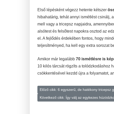
Első lépésként végezz hetente kétszer
öss
hibahatárig, tehát annyi ismétlést csinálj,
mell vagy a tricepsz napjaidra, amennyibe
alsótest és felsőtest napokra osztod az ed
el. A fejlődés érdekében fontos, hogy min
teljesítményed, ha kell egy extra sorozat b
Amikor már legalább
70 ismétlésre is kép
10 kilós tárcsát rögzíts a tolódzkodáshoz 
csökkentésével kezdd újra a folyamatot, ami
Előző cikk: 6 egyszerű, de hatékony tricepsz 
Következő cikk: Így válj az egykezes húzódz