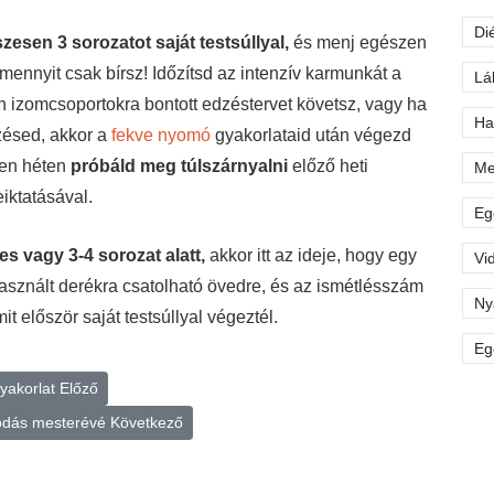
Di
zesen 3 sorozatot saját testsúllyal,
és menj egészen
 amennyit csak bírsz! Időzítsd az intenzív karmunkát a
Lá
n izomcsoportokra bontott edzéstervet követsz, vagy ha
Ha
zésed, akkor a
fekve nyomó
gyakorlataid után végezd
den héten
próbáld meg túlszárnyalni
előző heti
Me
eiktatásával.
Eg
es vagy 3-4 sorozat alatt,
akkor itt az ideje, hogy egy
Vi
használt derékra csatolható övedre, és az ismétlésszám
Ny
t először saját testsúllyal végeztél.
Eg
gyakorlat
Előző
kodás mesterévé
Következő