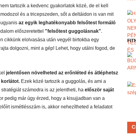
nem tartozik a kedvenc gyakorlatok közé, de el kell
modozol és a tricepszeden, sőt a deltáidon is van mit
z ugyanis
az egyik leghatékonyabb felsőtest formáló
odalom előszeretettel
"felsőtest guggolásnak"
.
 cikkünk elolvasása után vegyél birtokba egy
FIT
ajta dolgozni, mint a gép! Lehet, hogy utálni fogod, de
kel
jelentősen növelheted az erőnléted és átléphetsz
orlátot.
Ezek közé tartozik a guggolás, és ami a
is stratégiát számodra is az jelentheti, ha
először saját
r pedig már úgy érzed, hogy a kisujjadban van a
őírt ismétlésszám is, akkor nehezítheted a feladatot
C