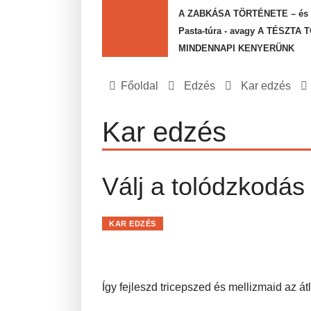
A ZABKÁSA TÖRTÉNETE – és az
Pasta-túra - avagy A TÉSZTA
MINDENNAPI KENYERÜNK
Főoldal
Edzés
Kar edzés
Kar edzés
Válj a tolódzkodás
KAR EDZÉS
Így fejleszd tricepszed és mellizmaid az át