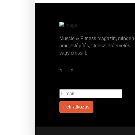
Muscle & Fitness magazin, minden
ami testépítés, fitnesz, erőemelés
vagy crossfit.