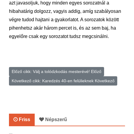
azt javasoljuk, hogy minden egyes sorozatnál a
hibahatárig dolgozz, vagyis addig, amíg szabályosan
végre tudod hajtani a gyakorlatot. A sorozatok között
pihenhetsz akár három percet is, és az sem baj, ha
egyelőre csak egy sorozatot tudsz megcsinálni.
Előző cikk: Válj a tolódzkodás mesterévé!
Előző
Következő cikk: Karedzés 40-en felülieknek
Következő
Friss
Népszerű