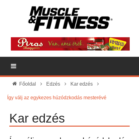
Főoldal
Edzés
Kar edzés
Így válj az egykezes húzódzkodás mesterévé
Kar edzés