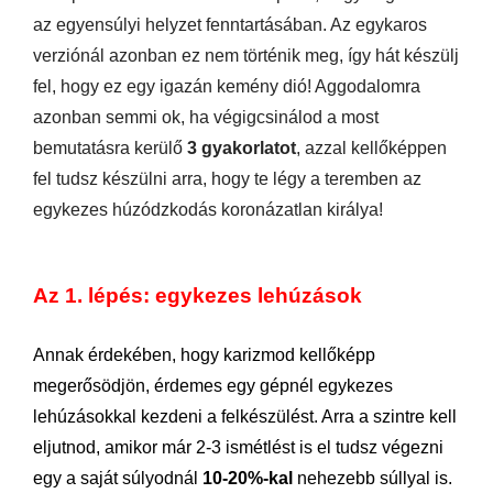
az egyensúlyi helyzet fenntartásában. Az egykaros
verziónál azonban ez nem történik meg, így hát készülj
fel, hogy ez egy igazán kemény dió! Aggodalomra
azonban semmi ok, ha végigcsinálod a most
bemutatásra kerülő
3 gyakorlatot
, azzal kellőképpen
fel tudsz készülni arra, hogy te légy a teremben az
egykezes húzódzkodás koronázatlan királya!
Az 1. lépés: egykezes lehúzások
Annak érdekében, hogy karizmod kellőképp
megerősödjön, érdemes egy gépnél egykezes
lehúzásokkal kezdeni a felkészülést. Arra a szintre kell
eljutnod, amikor már 2-3 ismétlést is el tudsz végezni
egy a saját súlyodnál
10-20%-kal
nehezebb súllyal is.