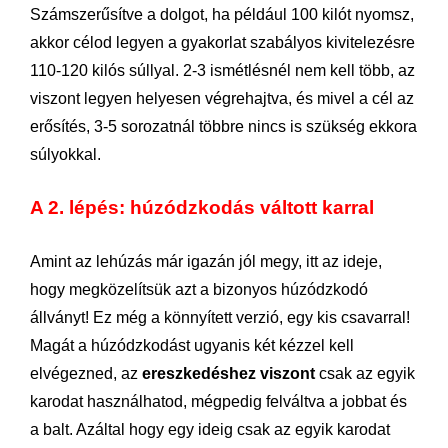
Számszerűsítve a dolgot, ha például 100 kilót nyomsz,
akkor célod legyen a gyakorlat szabályos kivitelezésre
110-120 kilós súllyal. 2-3 ismétlésnél nem kell több, az
viszont legyen helyesen végrehajtva, és mivel a cél az
erősítés, 3-5 sorozatnál többre nincs is szükség ekkora
súlyokkal.
A 2. lépés: húzódzkodás váltott karral
Amint az lehúzás már igazán jól megy, itt az ideje,
hogy megközelítsük azt a bizonyos húzódzkodó
állványt! Ez még a könnyített verzió, egy kis csavarral!
Magát a húzódzkodást ugyanis két kézzel kell
elvégezned, az
ereszkedéshez viszont
csak az egyik
karodat használhatod, mégpedig felváltva a jobbat és
a balt. Azáltal hogy egy ideig csak az egyik karodat