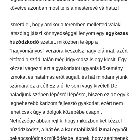
követve azonban most te is a mesterévé válhatsz!
Ismerd el, hogy amikor a teremben melletted valaki
látszólag játszi könnyedséggel lenyom egy
egykezes
húzódzkodó
szettet, miközben te épp a
"hagyományos" verzióra készülsz nagy elánnal, azért
eltátod a szád, talán még irigykedsz is egy kicsit. Egy
kézzel végezni ezt a gyakorlatot ugyanis kőkemény
izmokat és hatalmas erőt sugall, és hát mindannyiunk
számára ez a cél! Ez alól te sem vagy kivétel! De
haladjunk szépen lépésről lépésre, hiszen ez az egyik
legnehezebb karizom fejlesztő gyakorlat, ezért nem
lehet csak úgy a dolgok közepébe csapni.
Nehézsége abban rejlik, hogy miközben két kézzel
húzódzkodsz, a
hát és a kar stabilizáló izmai
egyből
bekapcsolódnak
működésbe lépnek, hogy segítsenek