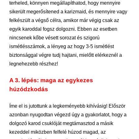
terheled, könnyen megállapíthatod, hogy mennyire
sikerült megerősítened a karizmaid, és mennyire vagy
felkészült a végső célra, amikor már végig csak az
egyik karoddal fogsz dolgozni. Ebben az esetben
nincsenek kőbe vésett sorozat és szigorú
ismétlésszámok, a lényeg az hogy 3-5 ismétlést
biztonsággal végre tudj hajtani, mielőtt elérkeznél a
legnehezebb részhez!
A 3. lépés: maga az egykezes
húzódzkodás
Íme el is jutottunk a legkeményebb kihívásig! Először
azonban nyugodtan végezd úgy a gyakorlatot, hogy a
dolgozó karod csuklóját megtámasztod a másik
kezeddel miközben felfelé húzod magad, az