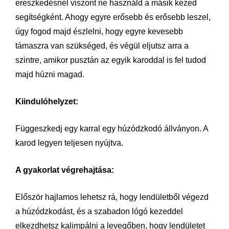
ereszkedésnél viszont ne használd a másik kezed
segítségként. Ahogy egyre erősebb és erősebb leszel,
úgy fogod majd észlelni, hogy egyre kevesebb
támaszra van szükséged, és végül eljutsz arra a
szintre, amikor pusztán az egyik karoddal is fel tudod
majd húzni magad.
Kiindulóhelyzet:
Függeszkedj egy karral egy húzódzkodó állványon. A
karod legyen teljesen nyújtva.
A gyakorlat végrehajtása:
Először hajlamos lehetsz rá, hogy lendületből végezd
a húzódzkodást, és a szabadon lógó kezeddel
elkezdhetsz kalimpálni a levegőben, hogy lendületet