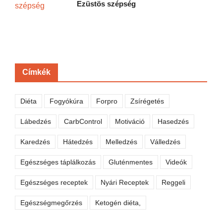
Ezüstös szépség
Címkék
Diéta
Fogyókúra
Forpro
Zsírégetés
Lábedzés
CarbControl
Motiváció
Hasedzés
Karedzés
Hátedzés
Melledzés
Válledzés
Egészséges táplálkozás
Gluténmentes
Videók
Egészséges receptek
Nyári Receptek
Reggeli
Egészségmegőrzés
Ketogén diéta,