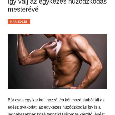
Így válj az egykezes húzódzkodás
mesterévé
KAR EDZÉS
Bár csak egy kar kell hozzá, és két mozdulatból áll az
egész gyakorlat, az egykezes húzódzkodás így is a
legnehezebbek közé tartozik! Három felkészítő lépést