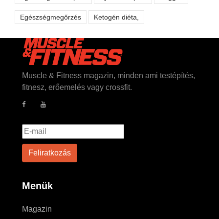
Egészségmegőrzés
Ketogén diéta,
Muscle & Fitness magazin, minden ami testépítés,
fitnesz, erőemelés vagy crossfit.
Menük
Magazin