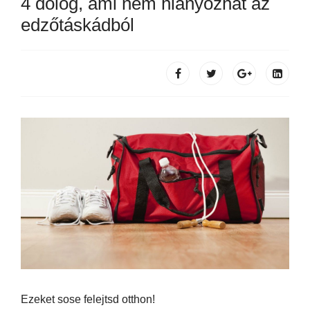
4 dolog, ami nem hiányozhat az
edzőtáskádból
Ezeket sose felejtsd otthon!