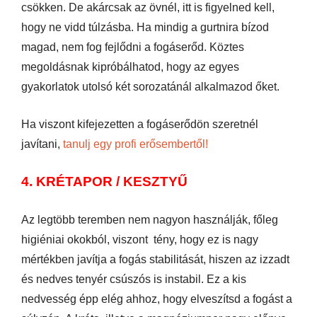
csökken. De akárcsak az övnél, itt is figyelned kell,
hogy ne vidd túlzásba. Ha mindig a gurtnira bízod
magad, nem fog fejlődni a fogáserőd. Köztes
megoldásnak kipróbálhatod, hogy az egyes
gyakorlatok utolsó két sorozatánál alkalmazod őket.
Ha viszont kifejezetten a fogáserődön szeretnél
javítani,
tanulj egy profi erősembertől!
4. KRÉTAPOR / KESZTYŰ
Az legtöbb teremben nem nagyon használják, főleg
higiéniai okokból, viszont tény, hogy ez is nagy
mértékben javítja a fogás stabilitását, hiszen az izzadt
és nedves tenyér csúszós is instabil. Ez a kis
nedvesség épp elég ahhoz, hogy elveszítsd a fogást a