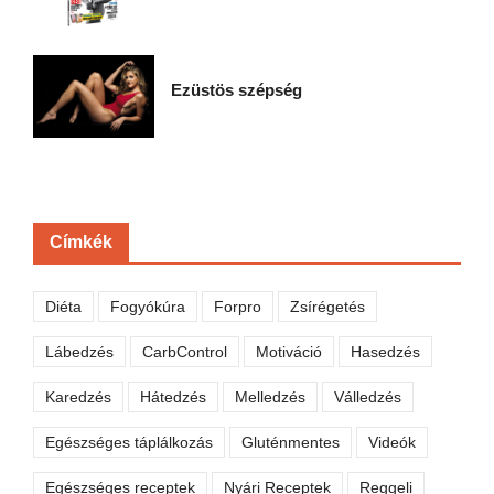
Ezüstös szépség
Címkék
Diéta
Fogyókúra
Forpro
Zsírégetés
Lábedzés
CarbControl
Motiváció
Hasedzés
Karedzés
Hátedzés
Melledzés
Válledzés
Egészséges táplálkozás
Gluténmentes
Videók
Egészséges receptek
Nyári Receptek
Reggeli