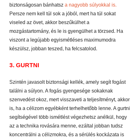
biztonságosan bánhatsz
a nagyobb súlyokkal is.
Persze nem kell túl sok a jóból, mert ha túl sokat
viseled az övet, akkor beszűkülhet a
mozgástartomány, és le is gyengülhet a törzsed. Ha
viszont a legújabb egyismétléses maximumodra
készülsz, jobban teszed, ha felcsatolod.
3. GURTNI
Szintén javasolt biztonsági kellék, amely segít fogást
találni a súlyon. A fogás gyengesége sokaknak
szenvedést okoz, mert visszaveti a teljesítményt, akkor
is, ha a célizom egyébként terhelhetőbb lenne. A gurtni
segítségével több ismétlést végezhetsz anélkül, hogy
az a technika rovására menne, ezáltal jobban tudsz
koncentrálni a célizmokra, és a sérülés kockázata is