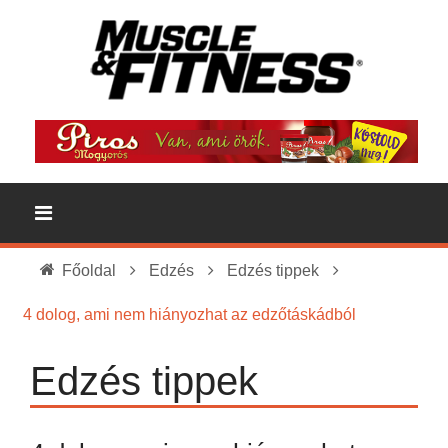
Főoldal
Edzés
Edzés tippek
4 dolog, ami nem hiányozhat az edzőtáskádból
Edzés tippek