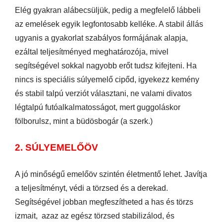
Elég gyakran alábecsüljük, pedig a megfelelő lábbeli
az emelések egyik legfontosabb kelléke. A stabil állás
ugyanis a gyakorlat szabályos formájának alapja,
ezáltal teljesítményed meghatározója, mivel
segítségével sokkal nagyobb erőt tudsz kifejteni. Ha
nincs is speciális súlyemelő cipőd, igyekezz kemény
és stabil talpú verziót választani, ne valami divatos
légtalpú futóalkalmatosságot, mert guggoláskor
fölborulsz, mint a büdösbogár (a szerk.)
2. SÚLYEMELŐÖV
A jó minőségű emelőöv szintén életmentő lehet. Javítja
a teljesítményt, védi a törzsed és a derekad.
Segítségével jobban megfeszítheted a has és törzs
izmait, azaz az egész törzsed stabilizálod, és