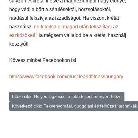
súlyzón. A kréta, illetve a magnéziumpor nagy előnye,
hogy védi a bőrt a sérülésektől, horzsolásoktól,
ráadásul felszívja az izzadtságot. Ha viszont krétát
használsz,
ne felejtsd el magad után letisztítani az
eszközöket!
Ha mégsem vállalod be a krétát, használj
kesztyűt!
Kövess minket Facebookon is!
https://www.facebook.com/muscleandfitnesshungary
Előző cikk: Helyes légzéssel a jobb teljesítményért
Előző
Következő cikk: Fekvenyomási, guggolási és felhúzási technikák