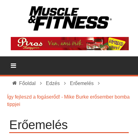
Főoldal
Edzés
Erőemelés
Így fejleszd a fogáserőd! - Mike Burke erősember bomba
tippjei
Erőemelés