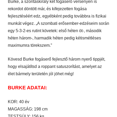
Burke, a szorításkirály két fogáserő versenyen is
rekordot döntött már, és kifejezetten fogása
fejlesztéséért edz, egyébként pedig továbbra is fizikai
munkát végez. „A szombati erősember-edzéseim során
egy 5-3-2-es rutint követek: első héten öt-, második
héten három-, harmadik héten pedig kétismétléses
maximumra törekszem.”
Kövesd Burke fogáserő fejlesztő három nyerő tippjét,
hogy elsajátítsd a roppant satuszorítást, amelyet az
élet bármely területén jól jöhet még!
BURKE ADATAI:
KOR: 40 év
MAGASSÁG: 198 cm
TESTSÚLY: 156 kg