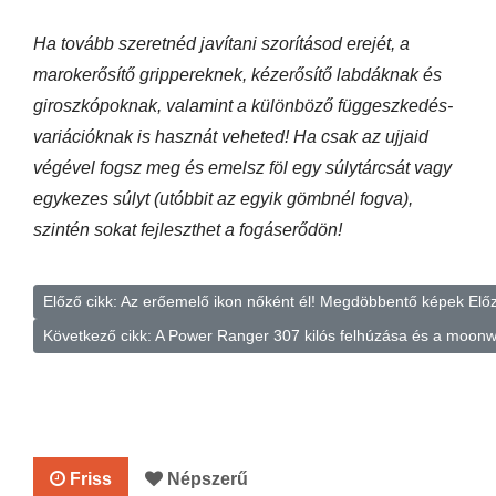
Ha tovább szeretnéd javítani szorításod erejét, a
marokerősítő grippereknek, kézerősítő labdáknak és
giroszkópoknak, valamint a különböző függeszkedés-
variációknak is hasznát veheted! Ha csak az ujjaid
végével fogsz meg és emelsz föl egy súlytárcsát vagy
egykezes súlyt (utóbbit az egyik gömbnél fogva),
szintén sokat fejleszthet a fogáserődön!
Előző cikk: Az erőemelő ikon nőként él! Megdöbbentő képek
Elő
Következő cikk: A Power Ranger 307 kilós felhúzása és a moon
Friss
Népszerű