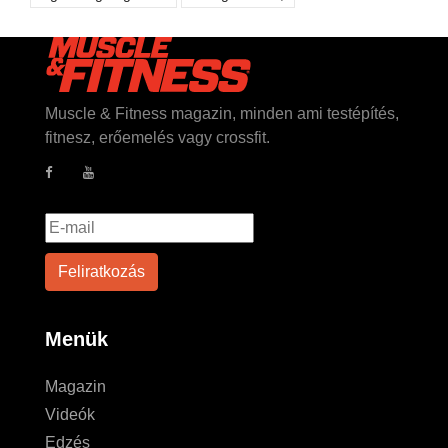
Muscle & Fitness magazin, minden ami testépítés,
fitnesz, erőemelés vagy crossfit.
Menük
Magazin
Videók
Edzés