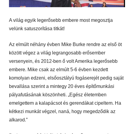
A világ egyik legerősebb embere most megosztja
velünk satuszorítása titkát!
Az elmúlt néhány évben Mike Burke rendre az első öt
között végez a világ legrangosabb erősember
versenyein, és 2012-ben ő volt Amerika legerősebb
embere. Mike csak az elmúlt 5-6 évben kezdett
komolyan edzeni, elsőosztályú fogáserejét pedig saját
bevallása szerint a mintegy 20 éves építőmunkási
pályafutásának köszönheti. „Egész életemben
emelgettem a kalapácsot és gerendákat cipeltem. Ha
kétkezi munkát végzel, naná, hogy megedződik az
alkarod.”