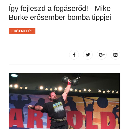
Így fejleszd a fogáserőd! - Mike
Burke erősember bomba tippjei
ERŐEMELÉS