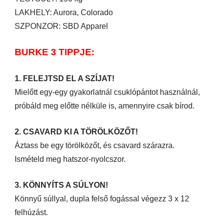
LAKHELY: Aurora, Colorado
SZPONZOR: SBD Apparel
BURKE 3 TIPPJE:
1. FELEJTSD EL A SZÍJAT!
Mielőtt egy-egy gyakorlatnál csuklópántot használnál,
próbáld meg előtte nélküle is, amennyire csak bírod.
2. CSAVARD KI A TÖRÖLKÖZŐT!
Áztass be egy törölközőt, és csavard szárazra.
Ismételd meg hatszor-nyolcszor.
3. KÖNNYÍTS A SÚLYON!
Könnyű súllyal, dupla felső fogással végezz 3 x 12
felhúzást.