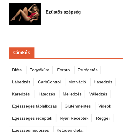
Ezüstös szépség
Címkék
Diéta
Fogyókúra
Forpro
Zsírégetés
Lábedzés
CarbControl
Motiváció
Hasedzés
Karedzés
Hátedzés
Melledzés
Válledzés
Egészséges táplálkozás
Gluténmentes
Videók
Egészséges receptek
Nyári Receptek
Reggeli
Egészségmegőrzés
Ketogén diéta,