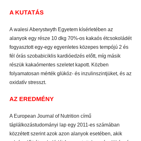
A KUTATÁS
A walesi Aberystwyth Egyetem kísérletében az
alanyok egy része 10 dkg 70%-os kakaós étcsokoládét
fogyasztott egy-egy egyenletes közepes tempójú 2 és
fél órás szobabiciklis kardióedzés előtt, míg másik
részük kakaómentes szeletet kapott. Közben
folyamatosan mérték glükóz- és inzulinszintjüket, és az
oxidatív stresszt.
AZ EREDMÉNY
A European Journal of Nutrition című
táplálkozástudományi lap egy 2011-es számában
közzétett szerint azok azon alanyok esetében, akik