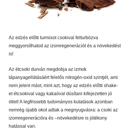
Az edzés előtti turmixot csokival felturbózva
meggyorsíthatod az izomregenerációt és a növekedést
is!
Az étcsoki durván megdobja az izmok
tápanyagellátásáért felelős nitrogén-oxid szintjét, ami
nem jelent mást, mint azt, hogy az edzés előtti shake-
et étcsokival vagy kakaóval dúsítani kifejezetten jó
ötlet! A legfrissebb tudományos kutatások azonban
nemrég újabb okot adtak a megnyugvásra: a csoki az
izomregenerációra és –növekedésre is jótékony
hatással van.