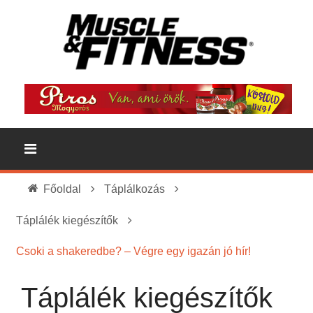
Főoldal
Táplálkozás
Táplálék kiegészítők
Csoki a shakeredbe? – Végre egy igazán jó hír!
Táplálék kiegészítők