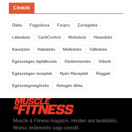
Címkék
Diéta
Fogyókúra
Forpro
Zsírégetés
Lábedzés
CarbControl
Motiváció
Hasedzés
Karedzés
Hátedzés
Melledzés
Válledzés
Egészséges táplálkozás
Gluténmentes
Videók
Egészséges receptek
Nyári Receptek
Reggeli
Egészségmegőrzés
Ketogén diéta,
Muscle & Fitness magazin, minden ami testépítés,
fitnesz, erőemelés vagy crossfit.