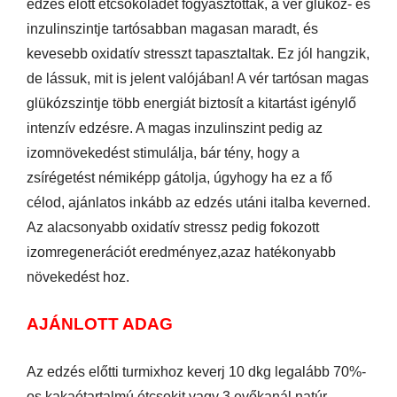
edzés előtt étcsokoládét fogyasztottak, a vér glükóz- és
inzulinszintje tartósabban magasan maradt, és
kevesebb oxidatív stresszt tapasztaltak. Ez jól hangzik,
de lássuk, mit is jelent valójában! A vér tartósan magas
glükózszintje több energiát biztosít a kitartást igénylő
intenzív edzésre. A magas inzulinszint pedig az
izomnövekedést stimulálja, bár tény, hogy a
zsírégetést némiképp gátolja, úgyhogy ha ez a fő
célod, ajánlatos inkább az edzés utáni italba keverned.
Az alacsonyabb oxidatív stressz pedig fokozott
izomregenerációt eredményez,azaz hatékonyabb
növekedést hoz.
AJÁNLOTT ADAG
Az edzés előtti turmixhoz keverj 10 dkg legalább 70%-
os kakaótartalmú étcsokit vagy 3 evőkanál natúr